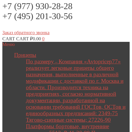
+7 (977) 930-28-28
+7 (495) 201-30-56
Заказ обратного звонка
CART
CART
₽
0.00
0
Меню
Прицепы
По размеру
Компания «Avtopricep77»
–
реализует легковые прицепы общего
назначения, выполненные в различной
модификации с доставкой по г. Москва и
области. Производится техника на
предприятиях, согласно нормативной
документации, разработанной на
основании требований ГОСТов, ОСТов и
единообразных предписаний: 2349-75
Тягово-сцепные системы; 27226-90
Платформы бортовые, внутренние