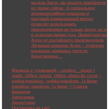
модели Автос, вы можете приобрести
их прямо сейчас. А специальное
антикоррозийное покрытие и
прочный оцинкованный металл
позволят использовать
приспособление не только летом, но и
в холодное время года. Преимущества
Avtos от российского производителя
Легковые прицепы Avtos − отличное
вложение денежных средств.
Качественное…
Close
Close
Фаркопы с установкой
.product__image {
–
width: 100px; height: 100px; object-fit: cover; -
webkit-transition: -webkit-transform .1s linear;
transition: transform .1s linear; } Список
фаркопов
Автосервис
Аксессуары
Постановка на учет