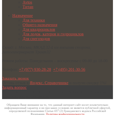
Avtos
Титан
Назначение
Для техники
Общего назначения
Для квадроциклов
Для лодок, катеров и гидроциклов
Для снегоходов
Склад:
г. Москва
,
МКАД 32-й км внешняя сторона,
Автогипермаркет Тракт32
Режим работы:
Понедельник – воскресенье с 09-00 до 18-00
Телефон:
+7 (977) 930-28-28
,
+7 (495) 201-30-56
Заказать звонок
Оставь отзыв в
Яндекс. Справочнике
и получи скидку 1%!
Задать вопрос
©2019 ВСЕ ПРАВА ЗАЩИЩЕНЫ
Avtopricep77 - Легковые
прицепы для автомобилей
Обращаем Ваше внимание на то, что данный интернет-сайт носит исключительно
информационный характер и ни при каких условиях не является публичной офертой,
определяемой положениями Статьи 437 (2) Гражданского кодекса Российской
Федерации.
Политика конфиденциальности