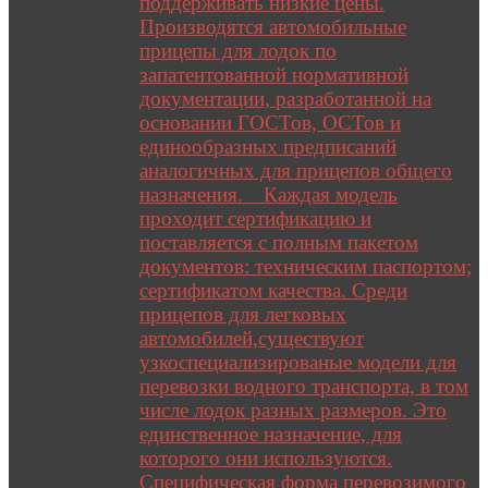
поддерживать низкие цены.
Производятся автомобильные
прицепы для лодок по
запатентованной нормативной
документации, разработанной на
основании ГОСТов, ОСТов и
единообразных предписаний
аналогичных для прицепов общего
назначения. Каждая модель
проходит сертификацию и
поставляется с полным пакетом
документов: техническим паспортом;
сертификатом качества. Среди
прицепов для легковых
автомобилей,существуют
узкоспециализированые модели для
перевозки водного транспорта, в том
числе лодок разных размеров. Это
единственное назначение, для
которого они используются.
Специфическая форма перевозимого