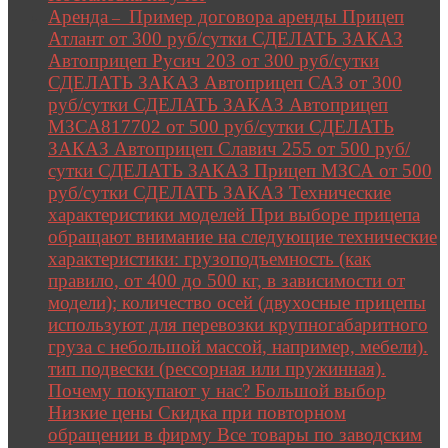
Аренда
Пример договора аренды Прицеп
–
Атлант от 300 руб/сутки СДЕЛАТЬ ЗАКАЗ
Автоприцеп Русич 203 от 300 руб/сутки
СДЕЛАТЬ ЗАКАЗ Автоприцеп САЗ от 300
руб/сутки СДЕЛАТЬ ЗАКАЗ Автоприцеп
МЗСА817702 от 500 руб/сутки СДЕЛАТЬ
ЗАКАЗ Автоприцеп Славич 255 от 500 руб/
сутки СДЕЛАТЬ ЗАКАЗ Прицеп МЗСА от 500
руб/сутки СДЕЛАТЬ ЗАКАЗ Технические
характеристики моделей При выборе прицепа
обращают внимание на следующие технические
характеристики: грузоподъемность (как
правило, от 400 до 500 кг, в зависимости от
модели); количество осей (двухосные прицепы
используют для перевозки крупногабаритного
груза с небольшой массой, например, мебели).
тип подвески (рессорная или пружинная).
Почему покупают у нас? Большой выбор
Низкие цены Скидка при повторном
обращении в фирму Все товары по заводским