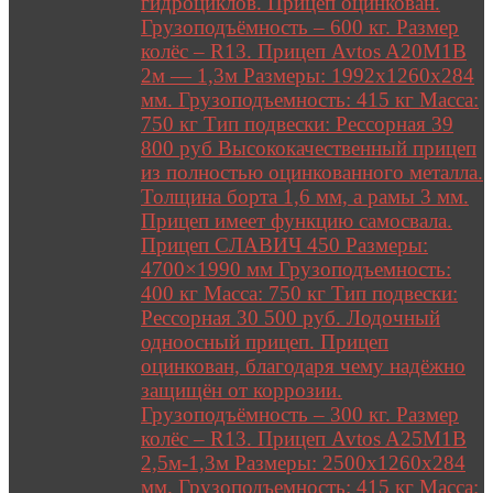
гидроциклов. Прицеп оцинкован.
Грузоподъёмность – 600 кг. Размер
колёс – R13. Прицеп Avtos A20M1B
2м — 1,3м Размеры: 1992х1260х284
мм. Грузоподъемность: 415 кг Масса:
750 кг Тип подвески: Рессорная 39
800 руб Высококачественный прицеп
из полностью оцинкованного металла.
Толщина борта 1,6 мм, а рамы 3 мм.
Прицеп имеет функцию самосвала.
Прицеп СЛАВИЧ 450 Размеры:
4700×1990 мм Грузоподъемность:
400 кг Масса: 750 кг Тип подвески:
Рессорная 30 500 руб. Лодочный
одноосный прицеп. Прицеп
оцинкован, благодаря чему надёжно
защищён от коррозии.
Грузоподъёмность – 300 кг. Размер
колёс – R13. Прицеп Avtos A25M1B
2,5м-1,3м Размеры: 2500х1260х284
мм. Грузоподъемность: 415 кг Масса: