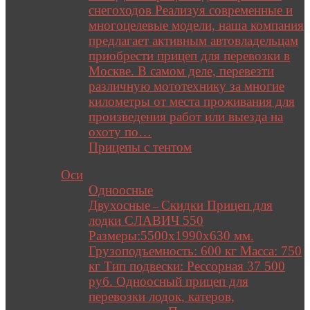
снегоходов Реализуя современные и
многоцелевые модели, наша компания
предлагает активным автовладельцам
приобрести прицеп для перевозки в
Москве. В самом деле, перевезти
различную мототехнику за многие
километры от места проживания для
произведения работ или выезда на
охоту по…
Прицепы с тентом
Close
Оси
Одноосные
Двухосные
Скидки Прицеп для
–
лодки СЛАВИЧ 550
Размеры:5500х1990х630 мм.
Грузоподъемность: 600 кг Масса: 750
кг Тип подвески: Рессорная 37 500
руб. Одноосный прицеп для
перевозки лодок, катеров,