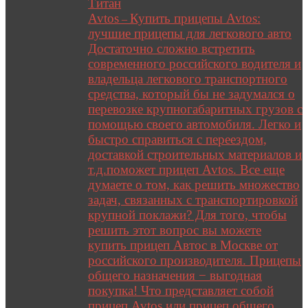
Титан
Avtos
Купить прицепы Avtos:
–
лучшие прицепы для легкового авто
Достаточно сложно встретить
современного российского водителя и
владельца легкового транспортного
средства, который бы не задумался о
перевозке крупногабаритных грузов с
помощью своего автомобиля. Легко и
быстро справиться с переездом,
доставкой строительных материалов и
т.д.поможет прицеп Avtos. Все еще
думаете о том, как решить множество
задач, связанных с транспортировкой
крупной поклажи? Для того, чтобы
решить этот вопрос вы можете
купить прицеп Автос в Москве от
российского производителя. Прицепы
общего назначения − выгодная
покупка! Что представляет собой
прицеп Avtos или прицеп общего