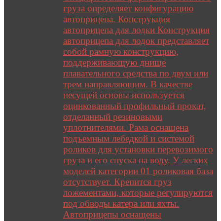
груза определяет конфигурацию
автоприцепа. Конструкция
автоприцепа для лодки Конструкция
автоприцепа для лодок представляет
собой рамную конструкцию,
поддерживающую днище
плавательного средства по двум или
трем направляющим. В качестве
несущей основы используется
оцинкованный профильный прокат,
отделанный резиновыми
уплотнителями. Рама оснащена
подъемным лебедкой и системой
роликов для установки перевозимого
груза и его спуска на воду. У легких
моделей категории 01 роликовая база
отсутствует. Крепится груз
ложементами, которые регулируются
под обводы катера или яхты.
Автоприцепы оснащены