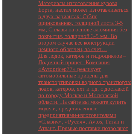
Материалы изготовления кузова
Борта, настил может изготавливаться
в двух вариантах: Ст3пс
оцинкованная, толщиной листа 3-5
мм; Сплавы на основе алюминия без
покрытия, толщиной 3-5 мм. Во
втором случае вес конструкции
немного облегчен, за счет…
Для лодок, катеров и гидроциклов
–
Лодочный прицеп Компания
«Avtopricep77» реализует
автомобильные прицепы для
транспортировки водного транспорта:
лодок, катеров, яхт и т.д. с доставкой
по городу Москве и Московской
области. На сайте вы можете купить
модели, представленные
предприятиями-изготовителями
«Славич», «Русич», Avtos, Титан и
Атлант. Прямые поставки позволяют