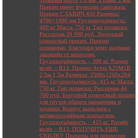
Толщина борта 1,6 мм, а рамы 3 мм.
Прицеп имеет функцию самосвала.
Прицеп СЛАВИЧ 450 Размеры:
4700×1990 мм Грузоподъемность:
400 кг Масса: 750 кг Тип подвески:
Рессорная 29 990 руб. Лодочный
одноосный прицеп. Прицеп
оцинкован, благодаря чему надёжно
защищён от коррозии.
Грузоподъёмность – 300 кг. Размер
колёс – R13. Прицеп Avtos A25M1B
2,5м-1,3м Размеры: 2500х1260х284
мм. Грузоподъемность: 415 кг Масса:
750 кг Тип подвески: Рессорная 44
700 руб. Бортовой одноосный прицеп
для грузов общего назначения и
техники. Корпус выполнен с
антикоррозийным покрытием.
Грузоподъёмность – 415 кг. Размёр
колёс – R13. ПОЛУЧИТЬ ЕЩЕ
СКИДКУ Прицепы для перевозки