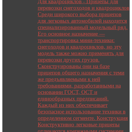
Для квадроциклов
Прицепы для
–
перевозки снегоходов и квадроциклов
Среди широкого выбора прицепов
для легковых автомобилей находится
специализированный модельный ряд.
Его основное назначение —
транспортировка мини-техники:
снегоходов и квадроциклов, но эту
модель также можно применять для
перевозки других грузов.
Сконструированы они на базе
прицепов общего назначения с теми
же предъявляемыми к ней
требованиями, разработанными на
основании ГОСТ, ОСТ и
единообразных предписаний.
Каждый из них обеспечивает
безопасное использование техники в
определенном сегменте. Конструкция
Конструктивно легковые прицепы
отличаются крепежными системами,