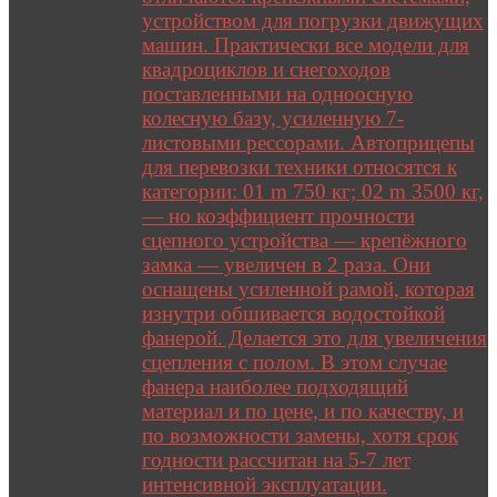
устройством для погрузки движущих
машин. Практически все модели для
квадроциклов и снегоходов
поставленными на одноосную
колесную базу, усиленную 7-
листовыми рессорами. Автоприцепы
для перевозки техники относятся к
категории: 01 m 750 кг; 02 m 3500 кг,
— но коэффициент прочности
сцепного устройства — крепёжного
замка — увеличен в 2 раза. Они
оснащены усиленной рамой, которая
изнутри обшивается водостойкой
фанерой. Делается это для увеличения
сцепления с полом. В этом случае
фанера наиболее подходящий
материал и по цене, и по качеству, и
по возможности замены, хотя срок
годности рассчитан на 5-7 лет
интенсивной эксплуатации.