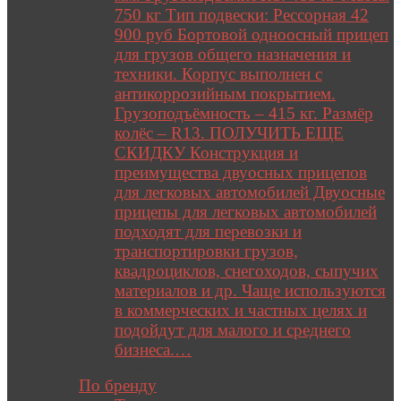
750 кг Тип подвески: Рессорная 42
900 руб Бортовой одноосный прицеп
для грузов общего назначения и
техники. Корпус выполнен с
антикоррозийным покрытием.
Грузоподъёмность – 415 кг. Размёр
колёс – R13. ПОЛУЧИТЬ ЕЩЕ
СКИДКУ Конструкция и
преимущества двуосных прицепов
для легковых автомобилей Двуосные
прицепы для легковых автомобилей
подходят для перевозки и
транспортировки грузов,
квадроциклов, снегоходов, сыпучих
материалов и др. Чаще используются
в коммерческих и частных целях и
подойдут для малого и среднего
бизнеса.…
Close
По бренду