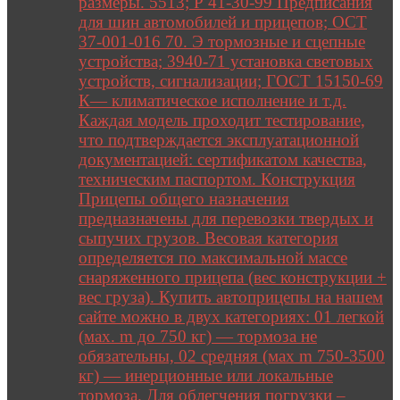
размеры. 5513; Р 41-30-99 Предписания
для шин автомобилей и прицепов; ОСТ
37-001-016 70. Э тормозные и сцепные
устройства; 3940-71 установка световых
устройств, сигнализации; ГОСТ 15150-69
К— климатическое исполнение и т.д.
Каждая модель проходит тестирование,
что подтверждается эксплуатационной
документацией: сертификатом качества,
техническим паспортом. Конструкция
Прицепы общего назначения
предназначены для перевозки твердых и
сыпучих грузов. Весовая категория
определяется по максимальной массе
снаряженного прицепа (вес конструкции +
вес груза). Купить автоприцепы на нашем
сайте можно в двух категориях: 01 легкой
(мах. m до 750 кг) — тормоза не
обязательны, 02 средняя (мах m 750-3500
кг) — инерционные или локальные
тормоза. Для облегчения погрузки –