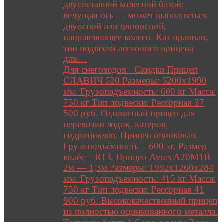
двусоставной колесной базой:
ведущая ось — может выполняться
двуосной или одноосной;
направляющее колесо. Как правило,
тип подвески легкового прицепа
для…
Для снегоходов
Скидки Прицеп
–
СЛАВИЧ 520 Размеры: 5200х1990
мм. Грузоподъемность: 600 кг Масса:
750 кг Тип подвески: Рессорная 37
500 руб. Одноосный прицеп для
перевозки лодок, катеров,
гидроциклов. Прицеп оцинкован.
Грузоподъёмность – 600 кг. Размер
колёс – R13. Прицеп Avtos A20M1B
2м — 1,3м Размеры: 1992х1260х284
мм. Грузоподъемность: 415 кг Масса:
750 кг Тип подвески: Рессорная 41
900 руб. Высококачественный прицеп
из полностью оцинкованного металла.