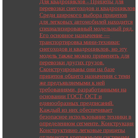
Для квадроциклов
Прицепы для
–
перевозки снегоходов и квадроциклов
Среди широкого выбора прицепов
для легковых автомобилей находится
специализированный модельный ряд.
Его основное назначение —
транспортировка мини-техники:
снегоходов и квадроциклов, но эту
модель также можно применять для
перевозки других грузов.
Сконструированы они на базе
прицепов общего назначения с теми
же предъявляемыми к ней
требованиями, разработанными на
основании ГОСТ, ОСТ и
единообразных предписаний.
Каждый из них обеспечивает
безопасное использование техники в
определенном сегменте. Конструкция
Конструктивно легковые прицепы
отличаются крепежными системами,