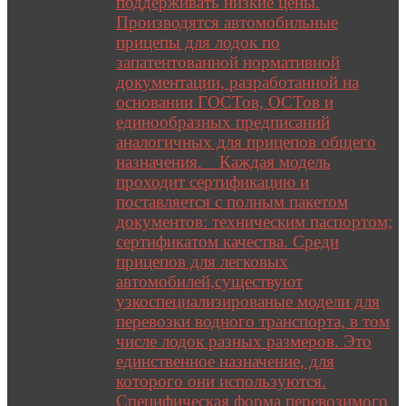
поддерживать низкие цены.
Производятся автомобильные
прицепы для лодок по
запатентованной нормативной
документации, разработанной на
основании ГОСТов, ОСТов и
единообразных предписаний
аналогичных для прицепов общего
назначения. Каждая модель
проходит сертификацию и
поставляется с полным пакетом
документов: техническим паспортом;
сертификатом качества. Среди
прицепов для легковых
автомобилей,существуют
узкоспециализированые модели для
перевозки водного транспорта, в том
числе лодок разных размеров. Это
единственное назначение, для
которого они используются.
Специфическая форма перевозимого