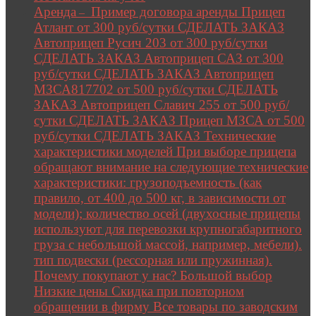
Аренда
Пример договора аренды Прицеп
–
Атлант от 300 руб/сутки СДЕЛАТЬ ЗАКАЗ
Автоприцеп Русич 203 от 300 руб/сутки
СДЕЛАТЬ ЗАКАЗ Автоприцеп САЗ от 300
руб/сутки СДЕЛАТЬ ЗАКАЗ Автоприцеп
МЗСА817702 от 500 руб/сутки СДЕЛАТЬ
ЗАКАЗ Автоприцеп Славич 255 от 500 руб/
сутки СДЕЛАТЬ ЗАКАЗ Прицеп МЗСА от 500
руб/сутки СДЕЛАТЬ ЗАКАЗ Технические
характеристики моделей При выборе прицепа
обращают внимание на следующие технические
характеристики: грузоподъемность (как
правило, от 400 до 500 кг, в зависимости от
модели); количество осей (двухосные прицепы
используют для перевозки крупногабаритного
груза с небольшой массой, например, мебели).
тип подвески (рессорная или пружинная).
Почему покупают у нас? Большой выбор
Низкие цены Скидка при повторном
обращении в фирму Все товары по заводским