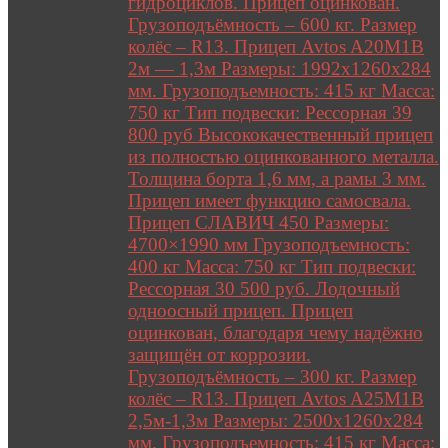
гидроциклов. Прицеп оцинкован.
Грузоподъёмность – 600 кг. Размер
колёс – R13. Прицеп Avtos A20M1B
2м — 1,3м Размеры: 1992х1260х284
мм. Грузоподъемность: 415 кг Масса:
750 кг Тип подвески: Рессорная 39
800 руб Высококачественный прицеп
из полностью оцинкованного металла.
Толщина борта 1,6 мм, а рамы 3 мм.
Прицеп имеет функцию самосвала.
Прицеп СЛАВИЧ 450 Размеры:
4700×1990 мм Грузоподъемность:
400 кг Масса: 750 кг Тип подвески:
Рессорная 30 500 руб. Лодочный
одноосный прицеп. Прицеп
оцинкован, благодаря чему надёжно
защищён от коррозии.
Грузоподъёмность – 300 кг. Размер
колёс – R13. Прицеп Avtos A25M1B
2,5м-1,3м Размеры: 2500х1260х284
мм. Грузоподъемность: 415 кг Масса: