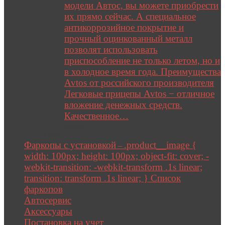
модели Автос, вы можете приобрести
их прямо сейчас. А специальное
антикоррозийное покрытие и
прочный оцинкованный металл
позволят использовать
приспособление не только летом, но и
в холодное время года. Преимущества
Avtos от российского производителя
Легковые прицепы Avtos − отличное
вложение денежных средств.
Качественное…
Close
Close
Фаркопы с установкой
.product__image {
–
width: 100px; height: 100px; object-fit: cover; -
webkit-transition: -webkit-transform .1s linear;
transition: transform .1s linear; } Список
фаркопов
Автосервис
Аксессуары
Постановка на учет