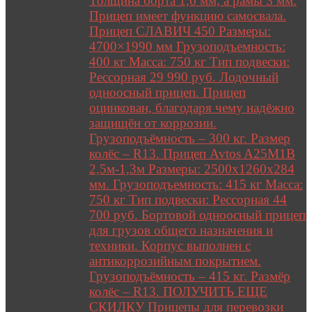
Толщина борта 1,6 мм, а рамы 3 мм.
Прицеп имеет функцию самосвала.
Прицеп СЛАВИЧ 450 Размеры:
4700×1990 мм Грузоподъемность:
400 кг Масса: 750 кг Тип подвески:
Рессорная 29 990 руб. Лодочный
одноосный прицеп. Прицеп
оцинкован, благодаря чему надёжно
защищён от коррозии.
Грузоподъёмность – 300 кг. Размер
колёс – R13. Прицеп Avtos A25M1B
2,5м-1,3м Размеры: 2500х1260х284
мм. Грузоподъемность: 415 кг Масса:
750 кг Тип подвески: Рессорная 44
700 руб. Бортовой одноосный прицеп
для грузов общего назначения и
техники. Корпус выполнен с
антикоррозийным покрытием.
Грузоподъёмность – 415 кг. Размёр
колёс – R13. ПОЛУЧИТЬ ЕЩЕ
СКИДКУ Прицепы для перевозки