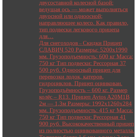
двусоставной колесной базой:
ведущая ось — может выполняться
двуосной или одноосной;
направляющее колесо. Как правило,
тип подвески легкового прицепа
для…
Для снегоходов
Скидки Прицеп
–
СЛАВИЧ 520 Размеры: 5200х1990
мм. Грузоподъемность: 600 кг Масса:
750 кг Тип подвески: Рессорная 37
500 руб. Одноосный прицеп для
перевозки лодок, катеров,
гидроциклов. Прицеп оцинкован.
Грузоподъёмность – 600 кг. Размер
колёс – R13. Прицеп Avtos A20M1B
2м — 1,3м Размеры: 1992х1260х284
мм. Грузоподъемность: 415 кг Масса:
750 кг Тип подвески: Рессорная 41
900 руб. Высококачественный прицеп
из полностью оцинкованного металла.