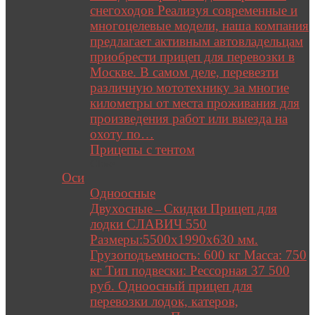
снегоходов Реализуя современные и
многоцелевые модели, наша компания
предлагает активным автовладельцам
приобрести прицеп для перевозки в
Москве. В самом деле, перевезти
различную мототехнику за многие
километры от места проживания для
произведения работ или выезда на
охоту по…
Прицепы с тентом
Close
Оси
Одноосные
Двухосные
Скидки Прицеп для
–
лодки СЛАВИЧ 550
Размеры:5500х1990х630 мм.
Грузоподъемность: 600 кг Масса: 750
кг Тип подвески: Рессорная 37 500
руб. Одноосный прицеп для
перевозки лодок, катеров,