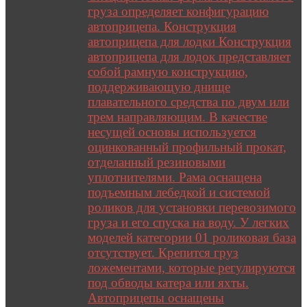
груза определяет конфигурацию
автоприцепа. Конструкция
автоприцепа для лодки Конструкция
автоприцепа для лодок представляет
собой рамную конструкцию,
поддерживающую днище
плавательного средства по двум или
трем направляющим. В качестве
несущей основы используется
оцинкованный профильный прокат,
отделанный резиновыми
уплотнителями. Рама оснащена
подъемным лебедкой и системой
роликов для установки перевозимого
груза и его спуска на воду. У легких
моделей категории 01 роликовая база
отсутствует. Крепится груз
ложементами, которые регулируются
под обводы катера или яхты.
Автоприцепы оснащены