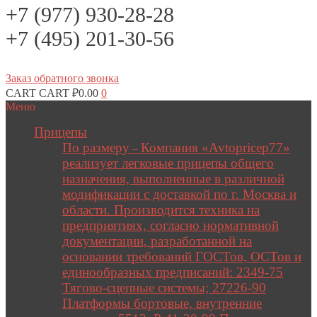
+7 (977) 930-28-28
+7 (495) 201-30-56
Заказ обратного звонка
CART
CART
₽
0.00
0
Меню
Прицепы
По размеру
Компания «Avtopricep77»
–
реализует легковые прицепы общего
назначения, выполненные в различной
модификации с доставкой по г. Москва и
области. Производится техника на
предприятиях, согласно нормативной
документации, разработанной на
основании требований ГОСТов, ОСТов и
единообразных предписаний: 2349-75
Тягово-сцепные системы; 27226-90
Платформы бортовые, внутренние