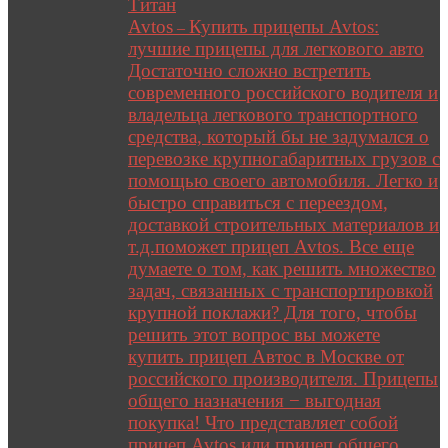
Титан
Avtos
Купить прицепы Avtos:
–
лучшие прицепы для легкового авто
Достаточно сложно встретить
современного российского водителя и
владельца легкового транспортного
средства, который бы не задумался о
перевозке крупногабаритных грузов с
помощью своего автомобиля. Легко и
быстро справиться с переездом,
доставкой строительных материалов и
т.д.поможет прицеп Avtos. Все еще
думаете о том, как решить множество
задач, связанных с транспортировкой
крупной поклажи? Для того, чтобы
решить этот вопрос вы можете
купить прицеп Автос в Москве от
российского производителя. Прицепы
общего назначения − выгодная
покупка! Что представляет собой
прицеп Avtos или прицеп общего