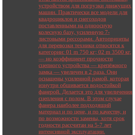
устройством для погрузки движущих
машин. Практически все модели для
квадроциклов и снегоходов
поставленными на одноосную
колесную базу, усиленную 7-
листовыми рессорами. Автоприцепы
для перевозки техники относятся к
категории: 01 m 750 кг; 02 m 3500 кг,
— но коэффициент прочности
сцепного устройства — крепёжного
замка — увеличен в 2 раза. Они
оснащены усиленной рамой, которая
изнутри обшивается водостойкой
фанерой. Делается это для увеличения
сцепления с полом. В этом случае
фанера наиболее подходящий
материал и по цене, и по качеству, и
по возможности замены, хотя срок
годности рассчитан на 5-7 лет
интенсивной эксплуатации.