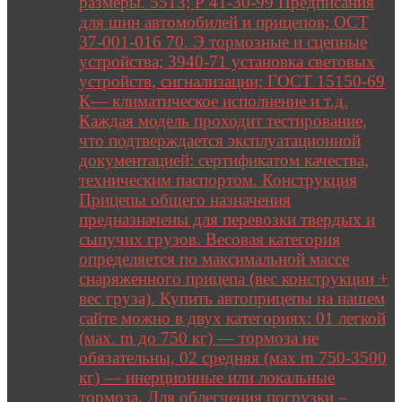
размеры. 5513; Р 41-30-99 Предписания
для шин автомобилей и прицепов; ОСТ
37-001-016 70. Э тормозные и сцепные
устройства; 3940-71 установка световых
устройств, сигнализации; ГОСТ 15150-69
К— климатическое исполнение и т.д.
Каждая модель проходит тестирование,
что подтверждается эксплуатационной
документацией: сертификатом качества,
техническим паспортом. Конструкция
Прицепы общего назначения
предназначены для перевозки твердых и
сыпучих грузов. Весовая категория
определяется по максимальной массе
снаряженного прицепа (вес конструкции +
вес груза). Купить автоприцепы на нашем
сайте можно в двух категориях: 01 легкой
(мах. m до 750 кг) — тормоза не
обязательны, 02 средняя (мах m 750-3500
кг) — инерционные или локальные
тормоза. Для облегчения погрузки –