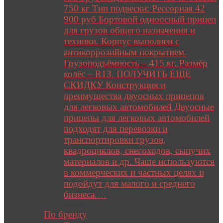
750 кг Тип подвески: Рессорная 42
900 руб Бортовой одноосный прицеп
для грузов общего назначения и
техники. Корпус выполнен с
антикоррозийным покрытием.
Грузоподъёмность – 415 кг. Размёр
колёс – R13. ПОЛУЧИТЬ ЕЩЕ
СКИДКУ Конструкция и
преимущества двуосных прицепов
для легковых автомобилей Двуосные
прицепы для легковых автомобилей
подходят для перевозки и
транспортировки грузов,
квадроциклов, снегоходов, сыпучих
материалов и др. Чаще используются
в коммерческих и частных целях и
подойдут для малого и среднего
бизнеса.…
Close
По бренду