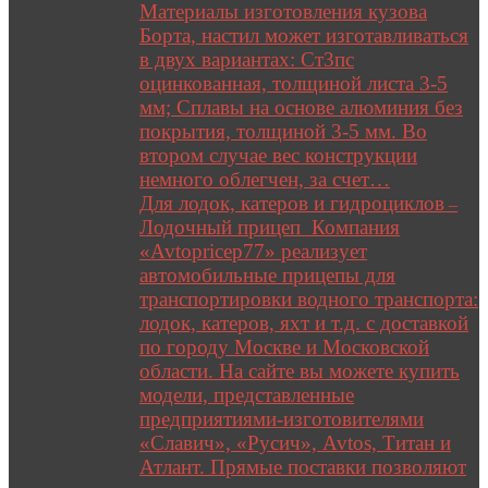
Материалы изготовления кузова
Борта, настил может изготавливаться
в двух вариантах: Ст3пс
оцинкованная, толщиной листа 3-5
мм; Сплавы на основе алюминия без
покрытия, толщиной 3-5 мм. Во
втором случае вес конструкции
немного облегчен, за счет…
Для лодок, катеров и гидроциклов
–
Лодочный прицеп Компания
«Avtopricep77» реализует
автомобильные прицепы для
транспортировки водного транспорта:
лодок, катеров, яхт и т.д. с доставкой
по городу Москве и Московской
области. На сайте вы можете купить
модели, представленные
предприятиями-изготовителями
«Славич», «Русич», Avtos, Титан и
Атлант. Прямые поставки позволяют