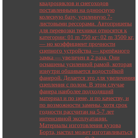
квадроциклов и снегоходов
поставленными на одноосную
колесную базу, усиленную 7-
листовыми рессорами. Автоприцепы
для перевозки техники относятся к
категории: 01 m 750 кг; 02 m 3500 кг,
— но коэффициент прочности
сцепного устройства — крепёжного
замка — увеличен в 2 раза. Они
оснащены усиленной рамой, которая
изнутри обшивается водостойкой
фанерой. Делается это для увеличения
сцепления с полом. В этом случае
фанера наиболее подходящий
материал и по цене, и по качеству, и
по возможности замены, хотя срок
годности рассчитан на 5-7 лет
интенсивной эксплуатации.
Материалы изготовления кузова
Борта, настил может изготавливаться