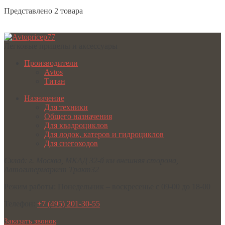
Представлено 2 товара
Легковые прицепы и аксессуары
Производители
Avtos
Титан
Назначение
Для техники
Общего назначения
Для квадроциклов
Для лодок, катеров и гидроциклов
Для снегоходов
Склад:
г. Москва
,
МКАД 32-й км внешняя сторона,
Автогипермаркет Тракт32
Режим работы:
Понедельник – воскресенье с 09-00 до 18-00
Телефон:
+7 (495) 201-30-55
Заказать звонок