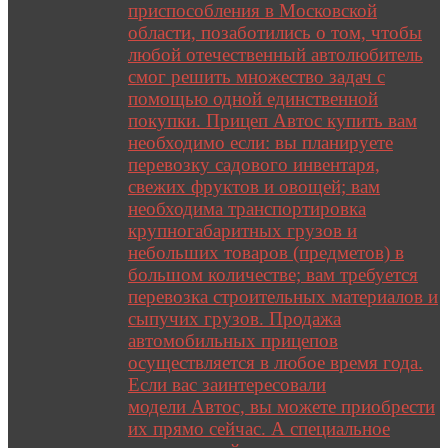
приспособления в Московской
области, позаботились о том, чтобы
любой отечественный автолюбитель
смог решить множество задач с
помощью одной единственной
покупки. Прицеп Автос купить вам
необходимо если: вы планируете
перевозку садового инвентаря,
свежих фруктов и овощей; вам
необходима транспортировка
крупногабаритных грузов и
небольших товаров (предметов) в
большом количестве; вам требуется
перевозка строительных материалов и
сыпучих грузов. Продажа
автомобильных прицепов
осуществляется в любое время года.
Если вас заинтересовали
модели Автос, вы можете приобрести
их прямо сейчас. А специальное