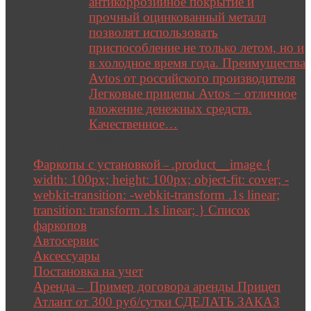
антикоррозийное покрытие и
прочный оцинкованный металл
позволят использовать
приспособление не только летом, но и
в холодное время года. Преимущества
Avtos от российского производителя
Легковые прицепы Avtos − отличное
вложение денежных средств.
Качественное…
Close
Close
Фаркопы с установкой
.product__image {
–
width: 100px; height: 100px; object-fit: cover; -
webkit-transition: -webkit-transform .1s linear;
transition: transform .1s linear; } Список
фаркопов
Автосервис
Аксессуары
Постановка на учет
Аренда
Пример договора аренды Прицеп
–
Атлант от 300 руб/сутки СДЕЛАТЬ ЗАКАЗ