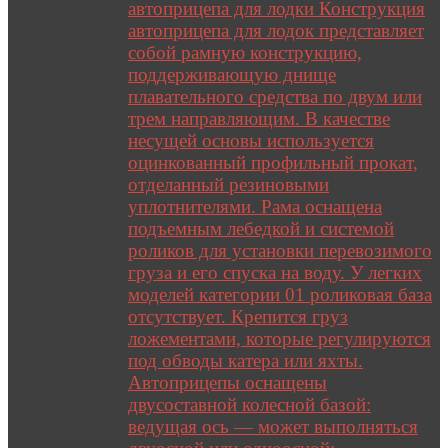
автоприцепа для лодки Конструкция
автоприцепа для лодок представляет
собой рамную конструкцию,
поддерживающую днище
плавательного средства по двум или
трем направляющим. В качестве
несущей основы используется
оцинкованный профильный прокат,
отделанный резиновыми
уплотнителями. Рама оснащена
подъемным лебедкой и системой
роликов для установки перевозимого
груза и его спуска на воду. У легких
моделей категории 01 роликовая база
отсутствует. Крепится груз
ложементами, которые регулируются
под обводы катера или яхты.
Автоприцепы оснащены
двусоставной колесной базой:
ведущая ось — может выполняться