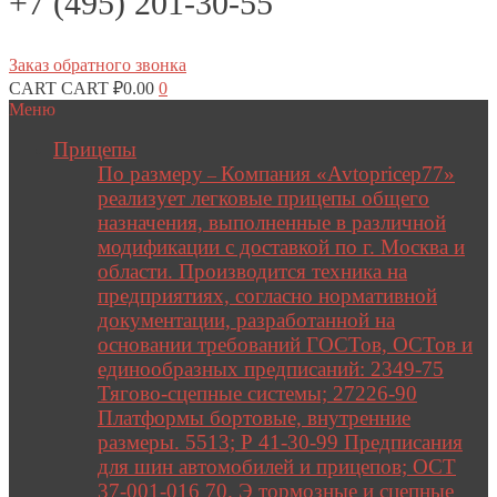
+7 (495) 201-30-55
Заказ обратного звонка
CART
CART
₽
0.00
0
Меню
Прицепы
По размеру
Компания «Avtopricep77»
–
реализует легковые прицепы общего
назначения, выполненные в различной
модификации с доставкой по г. Москва и
области. Производится техника на
предприятиях, согласно нормативной
документации, разработанной на
основании требований ГОСТов, ОСТов и
единообразных предписаний: 2349-75
Тягово-сцепные системы; 27226-90
Платформы бортовые, внутренние
размеры. 5513; Р 41-30-99 Предписания
для шин автомобилей и прицепов; ОСТ
37-001-016 70. Э тормозные и сцепные