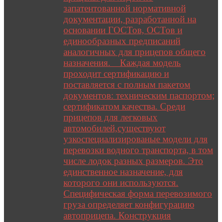
запатентованной нормативной
документации, разработанной на
основании ГОСТов, ОСТов и
единообразных предписаний
аналогичных для прицепов общего
назначения. Каждая модель
проходит сертификацию и
поставляется с полным пакетом
документов: техническим паспортом;
сертификатом качества. Среди
прицепов для легковых
автомобилей,существуют
узкоспециализированые модели для
перевозки водного транспорта, в том
числе лодок разных размеров. Это
единственное назначение, для
которого они используются.
Специфическая форма перевозимого
груза определяет конфигурацию
автоприцепа. Конструкция