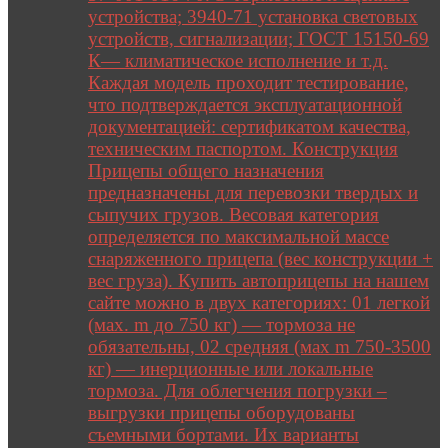
устройства; 3940-71 установка световых
устройств, сигнализации; ГОСТ 15150-69
К— климатическое исполнение и т.д.
Каждая модель проходит тестирование,
что подтверждается эксплуатационной
документацией: сертификатом качества,
техническим паспортом. Конструкция
Прицепы общего назначения
предназначены для перевозки твердых и
сыпучих грузов. Весовая категория
определяется по максимальной массе
снаряженного прицепа (вес конструкции +
вес груза). Купить автоприцепы на нашем
сайте можно в двух категориях: 01 легкой
(мах. m до 750 кг) — тормоза не
обязательны, 02 средняя (мах m 750-3500
кг) — инерционные или локальные
тормоза. Для облегчения погрузки –
выгрузки прицепы оборудованы
съемными бортами. Их варианты