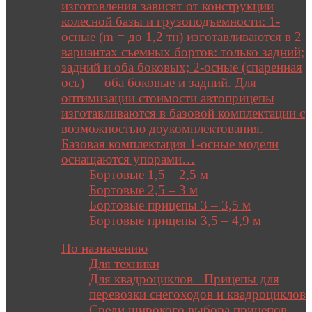
изготовления зависят от конструкции
колесной базы и грузоподъемности: 1-
осные (m = до 1,2 тн) изготавливаются в 2
вариантах съемных бортов: только задний;
задний и оба боковых; 2-осные (спаренная
ось) — оба боковые и задний. Для
оптимизации стоимости автоприцепы
изготавливаются в базовой комплектации с
возможностью доукомплектования.
Базовая комплектация 1-осные модели
оснащаются упорами…
Бортовые 1,5 – 2,5 м
Бортовые 2,5 – 3 м
Бортовые прицепы 3 – 3,5 м
Бортовые прицепы 3,5 – 4,9 м
Close
По назначению
Для техники
Для квадроциклов
Прицепы для
–
перевозки снегоходов и квадроциклов
Среди широкого выбора прицепов