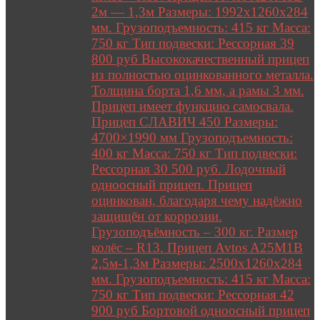
2м — 1,3м Размеры: 1992х1260х284
мм. Грузоподъемность: 415 кг Масса:
750 кг Тип подвески: Рессорная 39
800 руб Высококачественный прицеп
из полностью оцинкованного металла.
Толщина борта 1,6 мм, а рамы 3 мм.
Прицеп имеет функцию самосвала.
Прицеп СЛАВИЧ 450 Размеры:
4700×1990 мм Грузоподъемность:
400 кг Масса: 750 кг Тип подвески:
Рессорная 30 500 руб. Лодочный
одноосный прицеп. Прицеп
оцинкован, благодаря чему надёжно
защищён от коррозии.
Грузоподъёмность – 300 кг. Размер
колёс – R13. Прицеп Avtos A25M1B
2,5м-1,3м Размеры: 2500х1260х284
мм. Грузоподъемность: 415 кг Масса:
750 кг Тип подвески: Рессорная 42
900 руб Бортовой одноосный прицеп