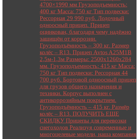
4700×1990 мм Грузоподъемность:
400 кг Масса: 750 кг Тип подвески:
Рессорная 29 990 руб. Лодочный
одноосный прицеп. Прицеп
оцинкован, благодаря чему надёжно
защищён от коррозии.
Грузоподъёмность – 300 кг. Размер
колёс – R13. Прицеп Avtos A25M1B
2,5м-1,3м Размеры: 2500х1260х284
мм. Грузоподъемность: 415 кг Масса:
750 кг Тип подвески: Рессорная 44
700 руб. Бортовой одноосный прицеп
для грузов общего назначения и
техники. Корпус выполнен с
антикоррозийным покрытием.
Грузоподъёмность – 415 кг. Размёр
колёс – R13. ПОЛУЧИТЬ ЕЩЕ
СКИДКУ Прицепы для перевозки
снегоходов Реализуя современные и
многоцелевые модели, наша компания