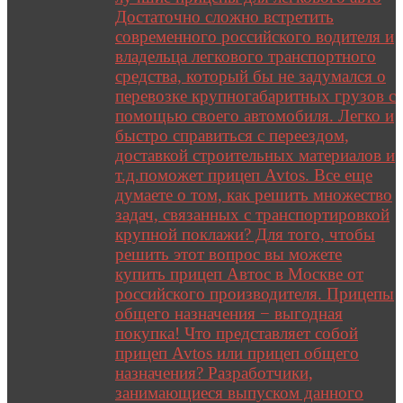
Достаточно сложно встретить
современного российского водителя и
владельца легкового транспортного
средства, который бы не задумался о
перевозке крупногабаритных грузов с
помощью своего автомобиля. Легко и
быстро справиться с переездом,
доставкой строительных материалов и
т.д.поможет прицеп Avtos. Все еще
думаете о том, как решить множество
задач, связанных с транспортировкой
крупной поклажи? Для того, чтобы
решить этот вопрос вы можете
купить прицеп Автос в Москве от
российского производителя. Прицепы
общего назначения − выгодная
покупка! Что представляет собой
прицеп Avtos или прицеп общего
назначения? Разработчики,
занимающиеся выпуском данного