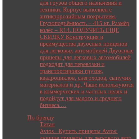
для грузов общего назначения и
техники. Корпус выполнен с
антикоррозийным покрытием.
Грузоподъёмность – 415 кг. Размёр
колёс – R13. ПОЛУЧИТЬ ЕЩЕ
СКИДКУ Конструкция и
преимущества двуосных прицепов
для легковых автомобилей Двуосные
прицепы для легковых автомобилей
подходят для перевозки и
транспортировки грузов,
квадроциклов, снегоходов, сыпучих
материалов и др. Чаще используются
в коммерческих и частных целях и
подойдут для малого и среднего
бизнеса.…
Close
По бренду
Титан
Avtos
Купить прицепы Avtos:
–
лучшие прицепы для легкового авто