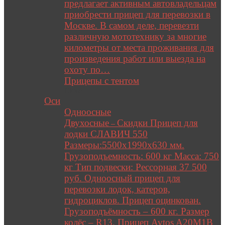
предлагает активным автовладельцам
приобрести прицеп для перевозки в
Москве. В самом деле, перевезти
различную мототехнику за многие
километры от места проживания для
произведения работ или выезда на
охоту по…
Прицепы с тентом
Close
Оси
Одноосные
Двухосные
Скидки Прицеп для
–
лодки СЛАВИЧ 550
Размеры:5500х1990х630 мм.
Грузоподъемность: 600 кг Масса: 750
кг Тип подвески: Рессорная 37 500
руб. Одноосный прицеп для
перевозки лодок, катеров,
гидроциклов. Прицеп оцинкован.
Грузоподъёмность – 600 кг. Размер
колёс – R13. Прицеп Avtos A20M1B