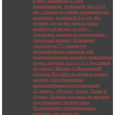
в двух вариантах: Ст3пс
оцинкованная, толщиной листа 3-5
мм; Сплавы на основе алюминия без
покрытия, толщиной 3-5 мм. Во
втором случае вес конструкции
немного облегчен, за счет…
Для лодок, катеров и гидроциклов
–
Лодочный прицеп Компания
«Avtopricep77» реализует
автомобильные прицепы для
транспортировки водного транспорта:
лодок, катеров, яхт и т.д. с доставкой
по городу Москве и Московской
области. На сайте вы можете купить
модели, представленные
предприятиями-изготовителями
«Славич», «Русич», Avtos, Титан и
Атлант. Прямые поставки позволяют
поддерживать низкие цены.
Производятся автомобильные
прицепы для лодок по