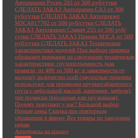
Автоприцеп Русич 203 от 300 руб/сутки
СДЕЛАТЬ ЗАКАЗ Автоприцеп САЗ от 300
руб/сутки СДЕЛАТЬ ЗАКАЗ Автоприцеп
МЗСА817702 от 500 руб/сутки СДЕЛАТЬ
ЗАКАЗ Автоприцеп Славич 255 от 500 руб/
сутки СДЕЛАТЬ ЗАКАЗ Прицеп МЗСА от 500
руб/сутки СДЕЛАТЬ ЗАКАЗ Технические
характеристики моделей При выборе прицепа
обращают внимание на следующие технические
характеристики: грузоподъемность (как
правило, от 400 до 500 кг, в зависимости от
модели); количество осей (двухосные прицепы
используют для перевозки крупногабаритного
груза с небольшой массой, например, мебели).
тип подвески (рессорная или пружинная).
Почему покупают у нас? Большой выбор
Низкие цены Скидка при повторном
обращении в фирму Все товары по заводским
ценам
Автобоксы на крышу