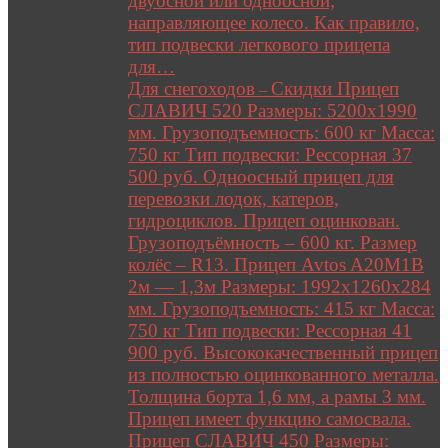
двуосной или одноосной;
направляющее колесо. Как правило,
тип подвески легкового прицепа
для…
Для снегоходов
Скидки Прицеп
–
СЛАВИЧ 520 Размеры: 5200х1990
мм. Грузоподъемность: 600 кг Масса:
750 кг Тип подвески: Рессорная 37
500 руб. Одноосный прицеп для
перевозки лодок, катеров,
гидроциклов. Прицеп оцинкован.
Грузоподъёмность – 600 кг. Размер
колёс – R13. Прицеп Avtos A20M1B
2м — 1,3м Размеры: 1992х1260х284
мм. Грузоподъемность: 415 кг Масса:
750 кг Тип подвески: Рессорная 41
900 руб. Высококачественный прицеп
из полностью оцинкованного металла.
Толщина борта 1,6 мм, а рамы 3 мм.
Прицеп имеет функцию самосвала.
Прицеп СЛАВИЧ 450 Размеры: