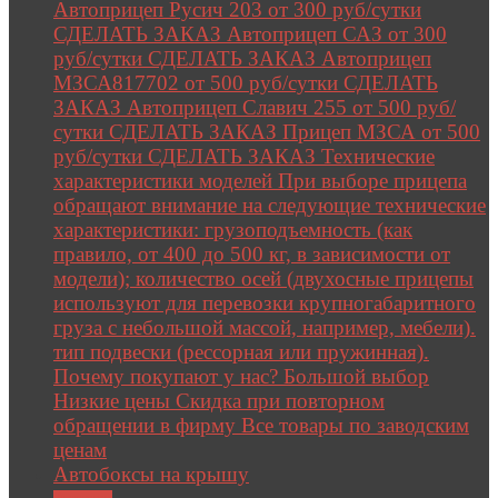
Автоприцеп Русич 203 от 300 руб/сутки
СДЕЛАТЬ ЗАКАЗ Автоприцеп САЗ от 300
руб/сутки СДЕЛАТЬ ЗАКАЗ Автоприцеп
МЗСА817702 от 500 руб/сутки СДЕЛАТЬ
ЗАКАЗ Автоприцеп Славич 255 от 500 руб/
сутки СДЕЛАТЬ ЗАКАЗ Прицеп МЗСА от 500
руб/сутки СДЕЛАТЬ ЗАКАЗ Технические
характеристики моделей При выборе прицепа
обращают внимание на следующие технические
характеристики: грузоподъемность (как
правило, от 400 до 500 кг, в зависимости от
модели); количество осей (двухосные прицепы
используют для перевозки крупногабаритного
груза с небольшой массой, например, мебели).
тип подвески (рессорная или пружинная).
Почему покупают у нас? Большой выбор
Низкие цены Скидка при повторном
обращении в фирму Все товары по заводским
ценам
Автобоксы на крышу