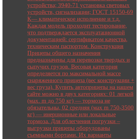
устройства; 3940-71 установка световых
устройств, сигнализации; ГОСТ 15150-69
К— климатическое исполнение и т.д.
Каждая модель проходит тестирование,
что подтверждается эксплуатационной
документацией: сертификатом качества,
техническим паспортом. Конструкция
Прицепы общего назначения
предназначены для перевозки твердых и
сыпучих грузов. Весовая категория
определяется по максимальной массе
снаряженного прицепа (вес конструкции +
вес груза). Купить автоприцепы на нашем
сайте можно в двух категориях: 01 легкой
(мах. m до 750 кг) — тормоза не
обязательны, 02 средняя (мах m 750-3500
кг) — инерционные или локальные
тормоза. Для облегчения погрузки –
выгрузки прицепы оборудованы
съемными бортами. Их варианты