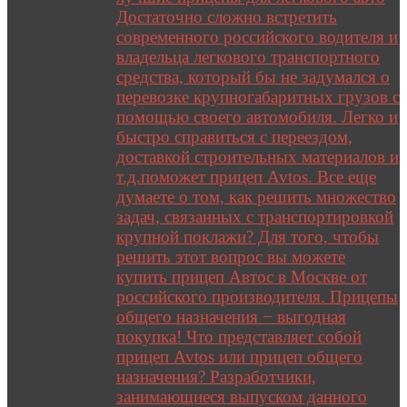
Достаточно сложно встретить
современного российского водителя и
владельца легкового транспортного
средства, который бы не задумался о
перевозке крупногабаритных грузов с
помощью своего автомобиля. Легко и
быстро справиться с переездом,
доставкой строительных материалов и
т.д.поможет прицеп Avtos. Все еще
думаете о том, как решить множество
задач, связанных с транспортировкой
крупной поклажи? Для того, чтобы
решить этот вопрос вы можете
купить прицеп Автос в Москве от
российского производителя. Прицепы
общего назначения − выгодная
покупка! Что представляет собой
прицеп Avtos или прицеп общего
назначения? Разработчики,
занимающиеся выпуском данного