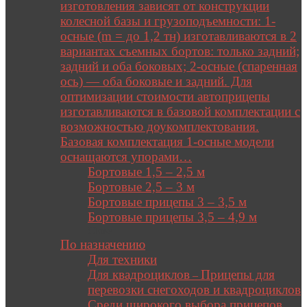
изготовления зависят от конструкции
колесной базы и грузоподъемности: 1-
осные (m = до 1,2 тн) изготавливаются в 2
вариантах съемных бортов: только задний;
задний и оба боковых; 2-осные (спаренная
ось) — оба боковые и задний. Для
оптимизации стоимости автоприцепы
изготавливаются в базовой комплектации с
возможностью доукомплектования.
Базовая комплектация 1-осные модели
оснащаются упорами…
Бортовые 1,5 – 2,5 м
Бортовые 2,5 – 3 м
Бортовые прицепы 3 – 3,5 м
Бортовые прицепы 3,5 – 4,9 м
Close
По назначению
Для техники
Для квадроциклов
Прицепы для
–
перевозки снегоходов и квадроциклов
Среди широкого выбора прицепов