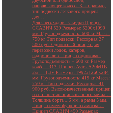
двуосной или одноосной;
направляющее колесо. Как правило,
тип подвески легкового прицепа
для…
Для снегоходов
Скидки Прицеп
–
СЛАВИЧ 520 Размеры: 5200х1990
мм. Грузоподъемность: 600 кг Масса:
750 кг Тип подвески: Рессорная 37
500 руб. Одноосный прицеп для
перевозки лодок, катеров,
гидроциклов. Прицеп оцинкован.
Грузоподъёмность – 600 кг. Размер
колёс – R13. Прицеп Avtos A20M1B
2м — 1,3м Размеры: 1992х1260х284
мм. Грузоподъемность: 415 кг Масса:
750 кг Тип подвески: Рессорная 41
900 руб. Высококачественный прицеп
из полностью оцинкованного металла.
Толщина борта 1,6 мм, а рамы 3 мм.
Прицеп имеет функцию самосвала.
Прицеп СЛАВИЧ 450 Размеры: