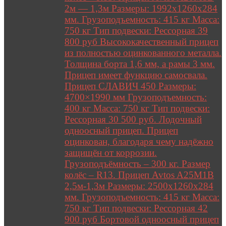
2м — 1,3м Размеры: 1992х1260х284
мм. Грузоподъемность: 415 кг Масса:
750 кг Тип подвески: Рессорная 39
800 руб Высококачественный прицеп
из полностью оцинкованного металла.
Толщина борта 1,6 мм, а рамы 3 мм.
Прицеп имеет функцию самосвала.
Прицеп СЛАВИЧ 450 Размеры:
4700×1990 мм Грузоподъемность:
400 кг Масса: 750 кг Тип подвески:
Рессорная 30 500 руб. Лодочный
одноосный прицеп. Прицеп
оцинкован, благодаря чему надёжно
защищён от коррозии.
Грузоподъёмность – 300 кг. Размер
колёс – R13. Прицеп Avtos A25M1B
2,5м-1,3м Размеры: 2500х1260х284
мм. Грузоподъемность: 415 кг Масса:
750 кг Тип подвески: Рессорная 42
900 руб Бортовой одноосный прицеп