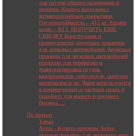
для грузов общего назначения и
техники. Корпус выполнен с
антикоррозийным покрытием.
Грузоподъёмность – 415 кг. Размёр
колёс – R13. ПОЛУЧИТЬ ЕЩЕ
СКИДКУ Конструкция и
преимущества двуосных прицепов
для легковых автомобилей Двуосные
прицепы для легковых автомобилей
подходят для перевозки и
транспортировки грузов,
квадроциклов, снегоходов, сыпучих
материалов и др. Чаще используются
в коммерческих и частных целях и
подойдут для малого и среднего
бизнеса.…
Close
По бренду
Титан
Avtos
Купить прицепы Avtos:
–
лучшие прицепы для легкового авто