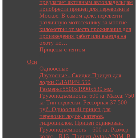
предлагает активным автовладельцам
приобрести прицеп для перевозки в
Москве. В самом деле, перевезти
различную мототехнику за многие
километры от места проживания для
произведения работ или выезда на
охоту по…
Прицепы с тентом
Close
Оси
Одноосные
Двухосные
Скидки Прицеп для
–
лодки СЛАВИЧ 550
Размеры:5500х1990х630 мм.
Грузоподъемность: 600 кг Масса: 750
кг Тип подвески: Рессорная 37 500
руб. Одноосный прицеп для
перевозки лодок, катеров,
гидроциклов. Прицеп оцинкован.
Грузоподъёмность – 600 кг. Размер
колёс – R13. Прицеп Avtos A20M1B