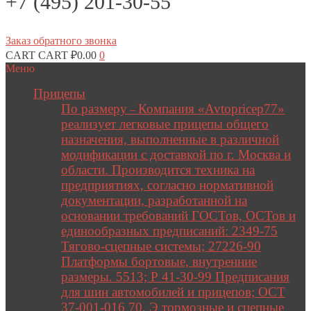
+7 (495) 201-30-55
Заказ обратного звонка
CART
CART
₽
0.00
0
Меню
Прицепы
По размеру
Компания «Avtopricep77»
–
реализует легковые прицепы общего
назначения, выполненные в различной
модификации с доставкой по г. Москва и
области. Производится техника на
предприятиях, согласно нормативной
документации, разработанной на
основании требований ГОСТов, ОСТов и
единообразных предписаний: 2349-75
Тягово-сцепные системы; 27226-90
Платформы бортовые, внутренние
размеры. 5513; Р 41-30-99 Предписания
для шин автомобилей и прицепов; ОСТ
37-001-016 70. Э тормозные и сцепные