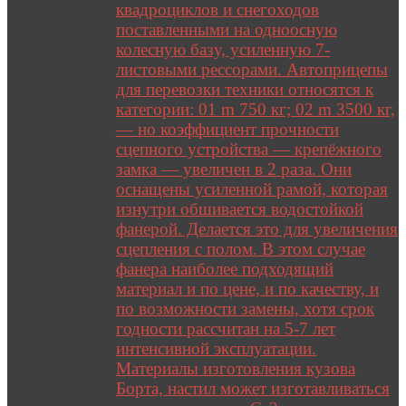
квадроциклов и снегоходов
поставленными на одноосную
колесную базу, усиленную 7-
листовыми рессорами. Автоприцепы
для перевозки техники относятся к
категории: 01 m 750 кг; 02 m 3500 кг,
— но коэффициент прочности
сцепного устройства — крепёжного
замка — увеличен в 2 раза. Они
оснащены усиленной рамой, которая
изнутри обшивается водостойкой
фанерой. Делается это для увеличения
сцепления с полом. В этом случае
фанера наиболее подходящий
материал и по цене, и по качеству, и
по возможности замены, хотя срок
годности рассчитан на 5-7 лет
интенсивной эксплуатации.
Материалы изготовления кузова
Борта, настил может изготавливаться