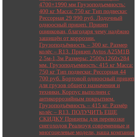
4700×1990 мм Грузоподъемность:
400 кг Масса: 750 кг Тип подвески:
Рессорная 29 990 руб. Лодочный
одноосный прицеп. Прицеп
оцинкован, благодаря чему надёжно
защищён от коррозии.
Грузоподъёмность – 300 кг. Размер
колёс – R13. Прицеп Avtos A25M1B
2,5м-1,3м Размеры: 2500х1260х284
мм. Грузоподъемность: 415 кг Масса:
750 кг Тип подвески: Рессорная 44
700 руб. Бортовой одноосный прицеп
для грузов общего назначения и
техники. Корпус выполнен с
антикоррозийным покрытием.
Грузоподъёмность – 415 кг. Размёр
колёс – R13. ПОЛУЧИТЬ ЕЩЕ
СКИДКУ Прицепы для перевозки
снегоходов Реализуя современные и
многоцелевые модели, наша компания