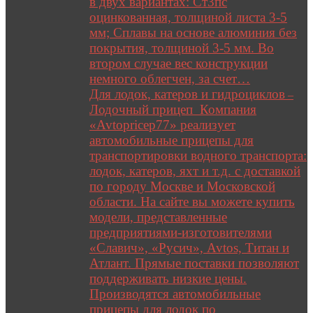
в двух вариантах: Ст3пс
оцинкованная, толщиной листа 3-5
мм; Сплавы на основе алюминия без
покрытия, толщиной 3-5 мм. Во
втором случае вес конструкции
немного облегчен, за счет…
Для лодок, катеров и гидроциклов
–
Лодочный прицеп Компания
«Avtopricep77» реализует
автомобильные прицепы для
транспортировки водного транспорта:
лодок, катеров, яхт и т.д. с доставкой
по городу Москве и Московской
области. На сайте вы можете купить
модели, представленные
предприятиями-изготовителями
«Славич», «Русич», Avtos, Титан и
Атлант. Прямые поставки позволяют
поддерживать низкие цены.
Производятся автомобильные
прицепы для лодок по