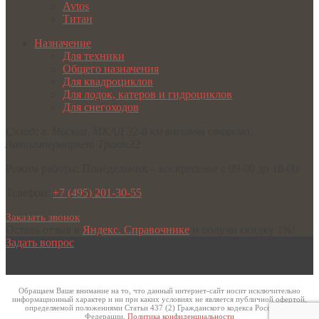
Avtos
Титан
Назначение
Для техники
Общего назначения
Для квадроциклов
Для лодок, катеров и гидроциклов
Для снегоходов
Склад:
г. Москва
,
МКАД 32-й км внешняя сторона,
Автогипермаркет Тракт32
Режим работы:
Понедельник – воскресенье с 09-00 до 18-00
Телефон:
+7 (495) 201-30-55
Заказать звонок
Оставь отзыв в
Яндекс. Справочнике
и получи скидку 1%!
Задать вопрос
©2019 ВСЕ ПРАВА ЗАЩИЩЕНЫ
Avtopricep77 - Легковые
прицепы для автомобилей
Обращаем Ваше внимание на то, что данный интернет-сайт носит исключительно
информационный характер и ни при каких условиях не является публичной офертой,
определяемой положениями Статьи 437 (2) Гражданского кодекса Российской
Федерации.
Политика конфиденциальности