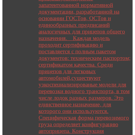
запатентованной нормативной
документации, разработанной на
основании ГОСТов, ОСТов и
единообразных предписаний
аналогичных для прицепов общего
назначения. Каждая модель
проходит сертификацию и
поставляется с полным пакетом
документов: техническим паспортом;
сертификатом качества. Среди
прицепов для легковых
автомобилей,существуют
узкоспециализированые модели для
перевозки водного транспорта, в том
числе лодок разных размеров. Это
единственное назначение, для
которого они используются.
Специфическая форма перевозимого
груза определяет конфигурацию
автоприцепа. Конструкция