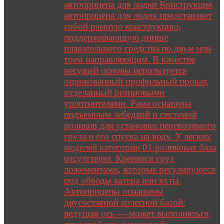
автоприцепа для лодки Конструкция
автоприцепа для лодок представляет
собой рамную конструкцию,
поддерживающую днище
плавательного средства по двум или
трем направляющим. В качестве
несущей основы используется
оцинкованный профильный прокат,
отделанный резиновыми
уплотнителями. Рама оснащена
подъемным лебедкой и системой
роликов для установки перевозимого
груза и его спуска на воду. У легких
моделей категории 01 роликовая база
отсутствует. Крепится груз
ложементами, которые регулируются
под обводы катера или яхты.
Автоприцепы оснащены
двусоставной колесной базой:
ведущая ось — может выполняться