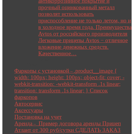
антикоррозийное покрытие и
прочный оцинкованный металл
позволят использовать
приспособление не только летом, но и
в холодное время года. Преимущества
Avtos от российского производителя
Легковые прицепы Avtos − отличное
вложение денежных средств.
Качественное…
Close
Close
Фаркопы с установкой
.product__image {
–
width: 100px; height: 100px; object-fit: cover; -
webkit-transition: -webkit-transform .1s linear;
transition: transform .1s linear; } Список
фаркопов
Автосервис
Аксессуары
Постановка на учет
Аренда
Пример договора аренды Прицеп
–
Атлант от 300 руб/сутки СДЕЛАТЬ ЗАКАЗ