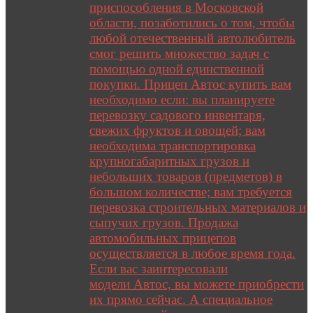
приспособления в Московской
области, позаботились о том, чтобы
любой отечественный автолюбитель
смог решить множество задач с
помощью одной единственной
покупки. Прицеп Автос купить вам
необходимо если: вы планируете
перевозку садового инвентаря,
свежих фруктов и овощей; вам
необходима транспортировка
крупногабаритных грузов и
небольших товаров (предметов) в
большом количестве; вам требуется
перевозка строительных материалов и
сыпучих грузов. Продажа
автомобильных прицепов
осуществляется в любое время года.
Если вас заинтересовали
модели Автос, вы можете приобрести
их прямо сейчас. А специальное