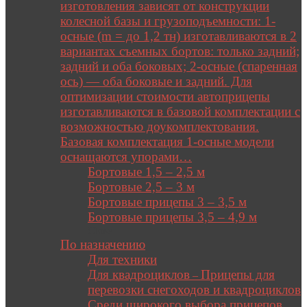
изготовления зависят от конструкции
колесной базы и грузоподъемности: 1-
осные (m = до 1,2 тн) изготавливаются в 2
вариантах съемных бортов: только задний;
задний и оба боковых; 2-осные (спаренная
ось) — оба боковые и задний. Для
оптимизации стоимости автоприцепы
изготавливаются в базовой комплектации с
возможностью доукомплектования.
Базовая комплектация 1-осные модели
оснащаются упорами…
Бортовые 1,5 – 2,5 м
Бортовые 2,5 – 3 м
Бортовые прицепы 3 – 3,5 м
Бортовые прицепы 3,5 – 4,9 м
Close
По назначению
Для техники
Для квадроциклов
Прицепы для
–
перевозки снегоходов и квадроциклов
Среди широкого выбора прицепов