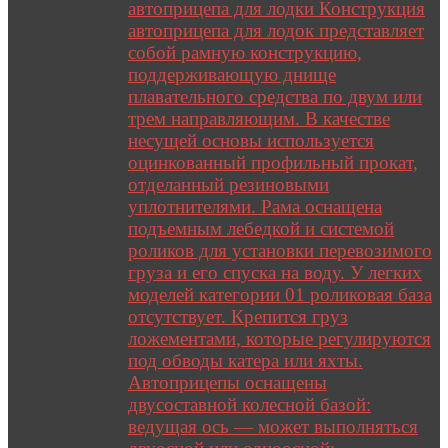
автоприцепа для лодки Конструкция
автоприцепа для лодок представляет
собой рамную конструкцию,
поддерживающую днище
плавательного средства по двум или
трем направляющим. В качестве
несущей основы используется
оцинкованный профильный прокат,
отделанный резиновыми
уплотнителями. Рама оснащена
подъемным лебедкой и системой
роликов для установки перевозимого
груза и его спуска на воду. У легких
моделей категории 01 роликовая база
отсутствует. Крепится груз
ложементами, которые регулируются
под обводы катера или яхты.
Автоприцепы оснащены
двусоставной колесной базой:
ведущая ось — может выполняться