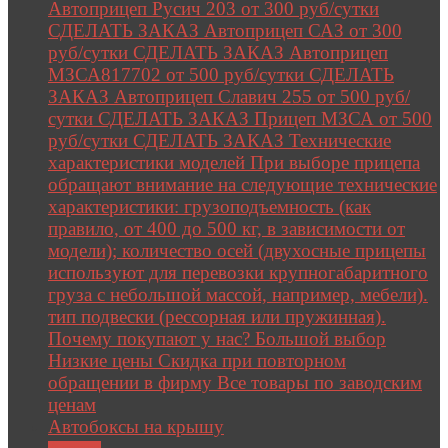
Автоприцеп Русич 203 от 300 руб/сутки
СДЕЛАТЬ ЗАКАЗ Автоприцеп САЗ от 300
руб/сутки СДЕЛАТЬ ЗАКАЗ Автоприцеп
МЗСА817702 от 500 руб/сутки СДЕЛАТЬ
ЗАКАЗ Автоприцеп Славич 255 от 500 руб/
сутки СДЕЛАТЬ ЗАКАЗ Прицеп МЗСА от 500
руб/сутки СДЕЛАТЬ ЗАКАЗ Технические
характеристики моделей При выборе прицепа
обращают внимание на следующие технические
характеристики: грузоподъемность (как
правило, от 400 до 500 кг, в зависимости от
модели); количество осей (двухосные прицепы
используют для перевозки крупногабаритного
груза с небольшой массой, например, мебели).
тип подвески (рессорная или пружинная).
Почему покупают у нас? Большой выбор
Низкие цены Скидка при повторном
обращении в фирму Все товары по заводским
ценам
Автобоксы на крышу