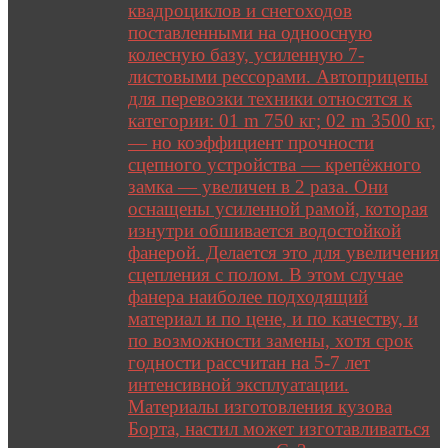
квадроциклов и снегоходов
поставленными на одноосную
колесную базу, усиленную 7-
листовыми рессорами. Автоприцепы
для перевозки техники относятся к
категории: 01 m 750 кг; 02 m 3500 кг,
— но коэффициент прочности
сцепного устройства — крепёжного
замка — увеличен в 2 раза. Они
оснащены усиленной рамой, которая
изнутри обшивается водостойкой
фанерой. Делается это для увеличения
сцепления с полом. В этом случае
фанера наиболее подходящий
материал и по цене, и по качеству, и
по возможности замены, хотя срок
годности рассчитан на 5-7 лет
интенсивной эксплуатации.
Материалы изготовления кузова
Борта, настил может изготавливаться