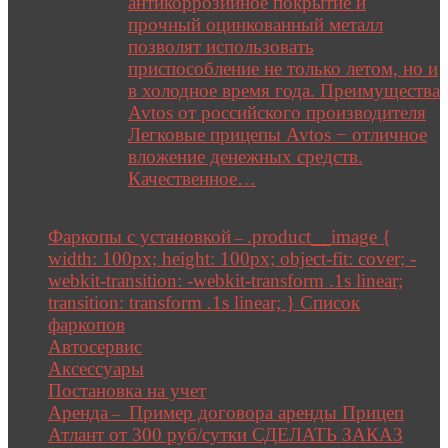
антикоррозийное покрытие и
прочный оцинкованный металл
позволят использовать
приспособление не только летом, но и
в холодное время года. Преимущества
Avtos от российского производителя
Легковые прицепы Avtos − отличное
вложение денежных средств.
Качественное…
Close
Close
Фаркопы с установкой
.product__image {
–
width: 100px; height: 100px; object-fit: cover; -
webkit-transition: -webkit-transform .1s linear;
transition: transform .1s linear; } Список
фаркопов
Автосервис
Аксессуары
Постановка на учет
Аренда
Пример договора аренды Прицеп
–
Атлант от 300 руб/сутки СДЕЛАТЬ ЗАКАЗ