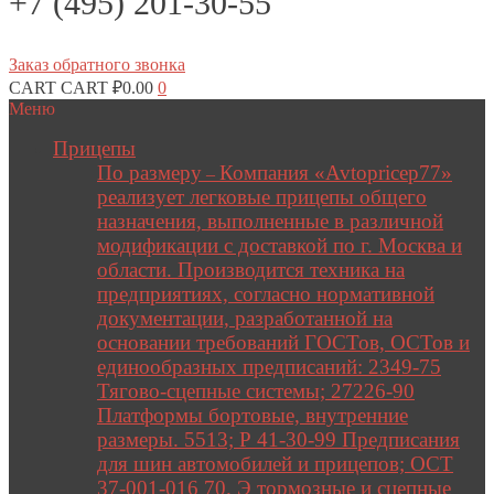
+7 (495) 201-30-55
Заказ обратного звонка
CART
CART
₽
0.00
0
Меню
Прицепы
По размеру
Компания «Avtopricep77»
–
реализует легковые прицепы общего
назначения, выполненные в различной
модификации с доставкой по г. Москва и
области. Производится техника на
предприятиях, согласно нормативной
документации, разработанной на
основании требований ГОСТов, ОСТов и
единообразных предписаний: 2349-75
Тягово-сцепные системы; 27226-90
Платформы бортовые, внутренние
размеры. 5513; Р 41-30-99 Предписания
для шин автомобилей и прицепов; ОСТ
37-001-016 70. Э тормозные и сцепные