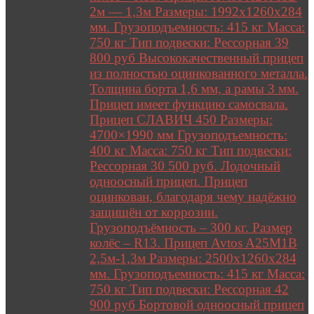
2м — 1,3м Размеры: 1992х1260х284
мм. Грузоподъемность: 415 кг Масса:
750 кг Тип подвески: Рессорная 39
800 руб Высококачественный прицеп
из полностью оцинкованного металла.
Толщина борта 1,6 мм, а рамы 3 мм.
Прицеп имеет функцию самосвала.
Прицеп СЛАВИЧ 450 Размеры:
4700×1990 мм Грузоподъемность:
400 кг Масса: 750 кг Тип подвески:
Рессорная 30 500 руб. Лодочный
одноосный прицеп. Прицеп
оцинкован, благодаря чему надёжно
защищён от коррозии.
Грузоподъёмность – 300 кг. Размер
колёс – R13. Прицеп Avtos A25M1B
2,5м-1,3м Размеры: 2500х1260х284
мм. Грузоподъемность: 415 кг Масса:
750 кг Тип подвески: Рессорная 42
900 руб Бортовой одноосный прицеп