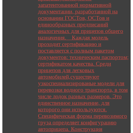
запатентованной нормативной
документации, разработанной на
основании ГОСТов, ОСТов и
единообразных предписаний
аналогичных для прицепов общего
назначения. Каждая модель
проходит сертификацию и
поставляется с полным пакетом
документов: техническим паспортом;
сертификатом качества. Среди
прицепов для легковых
автомобилей,существуют
узкоспециализированые модели для
перевозки водного транспорта, в том
числе лодок разных размеров. Это
единственное назначение, для
которого они используются.
Специфическая форма перевозимого
груза определяет конфигурацию
автоприцепа. Конструкция