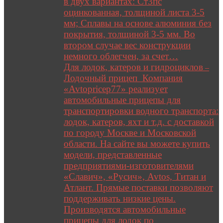
в двух вариантах: Ст3пс
оцинкованная, толщиной листа 3-5
мм; Сплавы на основе алюминия без
покрытия, толщиной 3-5 мм. Во
втором случае вес конструкции
немного облегчен, за счет…
Для лодок, катеров и гидроциклов
–
Лодочный прицеп Компания
«Avtopricep77» реализует
автомобильные прицепы для
транспортировки водного транспорта:
лодок, катеров, яхт и т.д. с доставкой
по городу Москве и Московской
области. На сайте вы можете купить
модели, представленные
предприятиями-изготовителями
«Славич», «Русич», Avtos, Титан и
Атлант. Прямые поставки позволяют
поддерживать низкие цены.
Производятся автомобильные
прицепы для лодок по