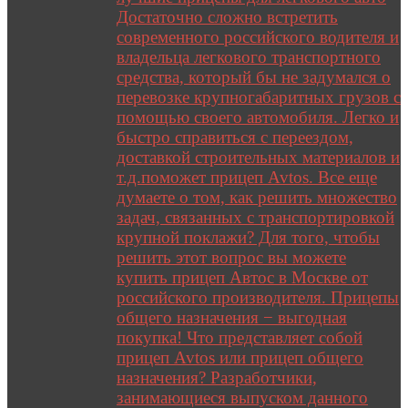
Достаточно сложно встретить
современного российского водителя и
владельца легкового транспортного
средства, который бы не задумался о
перевозке крупногабаритных грузов с
помощью своего автомобиля. Легко и
быстро справиться с переездом,
доставкой строительных материалов и
т.д.поможет прицеп Avtos. Все еще
думаете о том, как решить множество
задач, связанных с транспортировкой
крупной поклажи? Для того, чтобы
решить этот вопрос вы можете
купить прицеп Автос в Москве от
российского производителя. Прицепы
общего назначения − выгодная
покупка! Что представляет собой
прицеп Avtos или прицеп общего
назначения? Разработчики,
занимающиеся выпуском данного