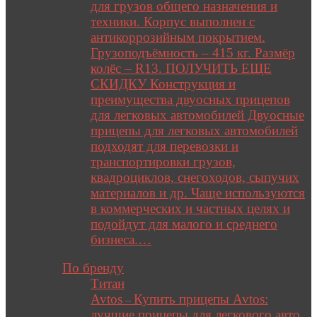
для грузов общего назначения и
техники. Корпус выполнен с
антикоррозийным покрытием.
Грузоподъёмность – 415 кг. Размёр
колёс – R13. ПОЛУЧИТЬ ЕЩЕ
СКИДКУ Конструкция и
преимущества двуосных прицепов
для легковых автомобилей Двуосные
прицепы для легковых автомобилей
подходят для перевозки и
транспортировки грузов,
квадроциклов, снегоходов, сыпучих
материалов и др. Чаще используются
в коммерческих и частных целях и
подойдут для малого и среднего
бизнеса.…
Close
По бренду
Титан
Avtos
Купить прицепы Avtos:
–
лучшие прицепы для легкового авто