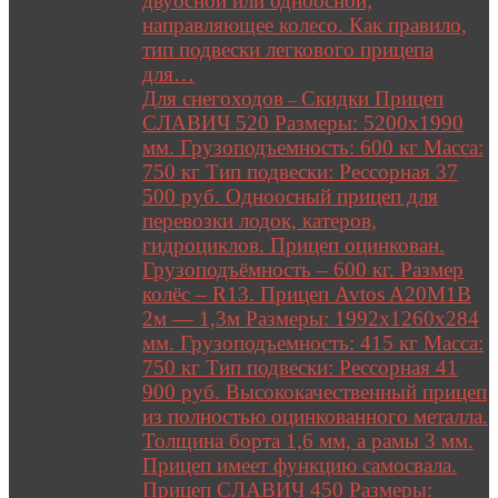
двуосной или одноосной;
направляющее колесо. Как правило,
тип подвески легкового прицепа
для…
Для снегоходов
Скидки Прицеп
–
СЛАВИЧ 520 Размеры: 5200х1990
мм. Грузоподъемность: 600 кг Масса:
750 кг Тип подвески: Рессорная 37
500 руб. Одноосный прицеп для
перевозки лодок, катеров,
гидроциклов. Прицеп оцинкован.
Грузоподъёмность – 600 кг. Размер
колёс – R13. Прицеп Avtos A20M1B
2м — 1,3м Размеры: 1992х1260х284
мм. Грузоподъемность: 415 кг Масса:
750 кг Тип подвески: Рессорная 41
900 руб. Высококачественный прицеп
из полностью оцинкованного металла.
Толщина борта 1,6 мм, а рамы 3 мм.
Прицеп имеет функцию самосвала.
Прицеп СЛАВИЧ 450 Размеры: