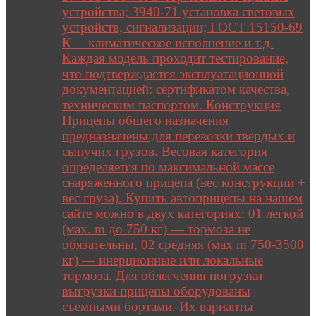
устройства; 3940-71 установка световых
устройств, сигнализации; ГОСТ 15150-69
К— климатическое исполнение и т.д.
Каждая модель проходит тестирование,
что подтверждается эксплуатационной
документацией: сертификатом качества,
техническим паспортом. Конструкция
Прицепы общего назначения
предназначены для перевозки твердых и
сыпучих грузов. Весовая категория
определяется по максимальной массе
снаряженного прицепа (вес конструкции +
вес груза). Купить автоприцепы на нашем
сайте можно в двух категориях: 01 легкой
(мах. m до 750 кг) — тормоза не
обязательны, 02 средняя (мах m 750-3500
кг) — инерционные или локальные
тормоза. Для облегчения погрузки –
выгрузки прицепы оборудованы
съемными бортами. Их варианты