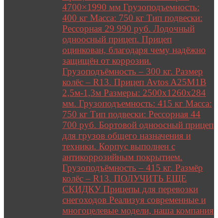
4700×1990 мм Грузоподъемность:
400 кг Масса: 750 кг Тип подвески:
Рессорная 29 990 руб. Лодочный
одноосный прицеп. Прицеп
оцинкован, благодаря чему надёжно
защищён от коррозии.
Грузоподъёмность – 300 кг. Размер
колёс – R13. Прицеп Avtos A25M1B
2,5м-1,3м Размеры: 2500х1260х284
мм. Грузоподъемность: 415 кг Масса:
750 кг Тип подвески: Рессорная 44
700 руб. Бортовой одноосный прицеп
для грузов общего назначения и
техники. Корпус выполнен с
антикоррозийным покрытием.
Грузоподъёмность – 415 кг. Размёр
колёс – R13. ПОЛУЧИТЬ ЕЩЕ
СКИДКУ Прицепы для перевозки
снегоходов Реализуя современные и
многоцелевые модели, наша компания