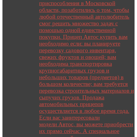
приспособления в Московской
области, позаботились о том, чтобы
любой отечественный автолюбитель
смог решить множество задач с
помощью одной единственной
покупки. Прицеп Автос купить вам
необходимо если: вы планируете
перевозку садового инвентаря,
свежих фруктов и овощей; вам
необходима транспортировка
крупногабаритных грузов и
небольших товаров (предметов) в
большом количестве; вам требуется
перевозка строительных материалов и
сыпучих грузов. Продажа
автомобильных прицепов
осуществляется в любое время года.
Если вас заинтересовали
модели Автос, вы можете приобрести
их прямо сейчас. А специальное