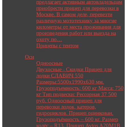
предлагает активным автовладельцам
приобрести прицеп для перевозки в
Москве. В самом деле, перевезти
различную мототехнику за многие
километры от места проживания для
произведения работ или выезда на
охоту по…
Прицепы с тентом
Close
Оси
Одноосные
Двухосные
Скидки Прицеп для
–
лодки СЛАВИЧ 550
Размеры:5500х1990х630 мм.
Грузоподъемность: 600 кг Масса: 750
кг Тип подвески: Рессорная 37 500
руб. Одноосный прицеп для
перевозки лодок, катеров,
гидроциклов. Прицеп оцинкован.
Грузоподъёмность – 600 кг. Размер
колёс – R13. Прицеп Avtos A20M1B