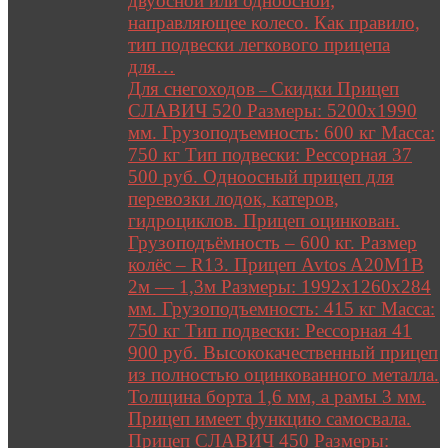
двуосной или одноосной;
направляющее колесо. Как правило,
тип подвески легкового прицепа
для…
Для снегоходов
Скидки Прицеп
–
СЛАВИЧ 520 Размеры: 5200х1990
мм. Грузоподъемность: 600 кг Масса:
750 кг Тип подвески: Рессорная 37
500 руб. Одноосный прицеп для
перевозки лодок, катеров,
гидроциклов. Прицеп оцинкован.
Грузоподъёмность – 600 кг. Размер
колёс – R13. Прицеп Avtos A20M1B
2м — 1,3м Размеры: 1992х1260х284
мм. Грузоподъемность: 415 кг Масса:
750 кг Тип подвески: Рессорная 41
900 руб. Высококачественный прицеп
из полностью оцинкованного металла.
Толщина борта 1,6 мм, а рамы 3 мм.
Прицеп имеет функцию самосвала.
Прицеп СЛАВИЧ 450 Размеры: