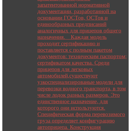
запатентованной нормативной
документации, разработанной на
основании ГОСТов, ОСТов и
единообразных предписаний
аналогичных для прицепов общего
назначения. Каждая модель
проходит сертификацию и
поставляется с полным пакетом
документов: техническим паспортом;
сертификатом качества. Среди
прицепов для легковых
автомобилей,существуют
узкоспециализированые модели для
перевозки водного транспорта, в том
числе лодок разных размеров. Это
единственное назначение, для
которого они используются.
Специфическая форма перевозимого
груза определяет конфигурацию
автоприцепа. Конструкция