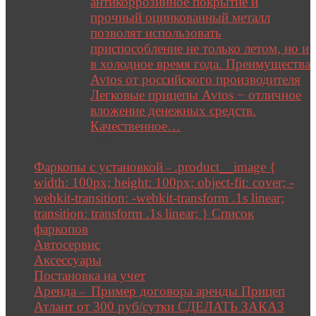
антикоррозийное покрытие и
прочный оцинкованный металл
позволят использовать
приспособление не только летом, но и
в холодное время года. Преимущества
Avtos от российского производителя
Легковые прицепы Avtos − отличное
вложение денежных средств.
Качественное…
Close
Close
Фаркопы с установкой
.product__image {
–
width: 100px; height: 100px; object-fit: cover; -
webkit-transition: -webkit-transform .1s linear;
transition: transform .1s linear; } Список
фаркопов
Автосервис
Аксессуары
Постановка на учет
Аренда
Пример договора аренды Прицеп
–
Атлант от 300 руб/сутки СДЕЛАТЬ ЗАКАЗ