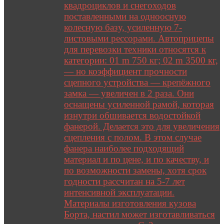
квадроциклов и снегоходов
поставленными на одноосную
колесную базу, усиленную 7-
листовыми рессорами. Автоприцепы
для перевозки техники относятся к
категории: 01 m 750 кг; 02 m 3500 кг,
— но коэффициент прочности
сцепного устройства — крепёжного
замка — увеличен в 2 раза. Они
оснащены усиленной рамой, которая
изнутри обшивается водостойкой
фанерой. Делается это для увеличения
сцепления с полом. В этом случае
фанера наиболее подходящий
материал и по цене, и по качеству, и
по возможности замены, хотя срок
годности рассчитан на 5-7 лет
интенсивной эксплуатации.
Материалы изготовления кузова
Борта, настил может изготавливаться