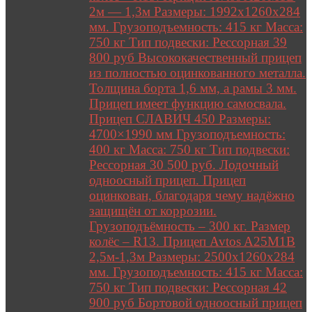
2м — 1,3м Размеры: 1992х1260х284
мм. Грузоподъемность: 415 кг Масса:
750 кг Тип подвески: Рессорная 39
800 руб Высококачественный прицеп
из полностью оцинкованного металла.
Толщина борта 1,6 мм, а рамы 3 мм.
Прицеп имеет функцию самосвала.
Прицеп СЛАВИЧ 450 Размеры:
4700×1990 мм Грузоподъемность:
400 кг Масса: 750 кг Тип подвески:
Рессорная 30 500 руб. Лодочный
одноосный прицеп. Прицеп
оцинкован, благодаря чему надёжно
защищён от коррозии.
Грузоподъёмность – 300 кг. Размер
колёс – R13. Прицеп Avtos A25M1B
2,5м-1,3м Размеры: 2500х1260х284
мм. Грузоподъемность: 415 кг Масса:
750 кг Тип подвески: Рессорная 42
900 руб Бортовой одноосный прицеп