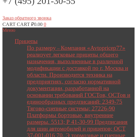
+7 (495) 201-30-55
Заказ обратного звонка
CART
CART
₽
0.00
0
Меню
Прицепы
По размеру
Компания «Avtopricep77»
–
реализует легковые прицепы общего
назначения, выполненные в различной
модификации с доставкой по г. Москва и
области. Производится техника на
предприятиях, согласно нормативной
документации, разработанной на
основании требований ГОСТов, ОСТов и
единообразных предписаний: 2349-75
Тягово-сцепные системы; 27226-90
Платформы бортовые, внутренние
размеры. 5513; Р 41-30-99 Предписания
для шин автомобилей и прицепов; ОСТ
37-001-016 70. Э тормозные и сцепные