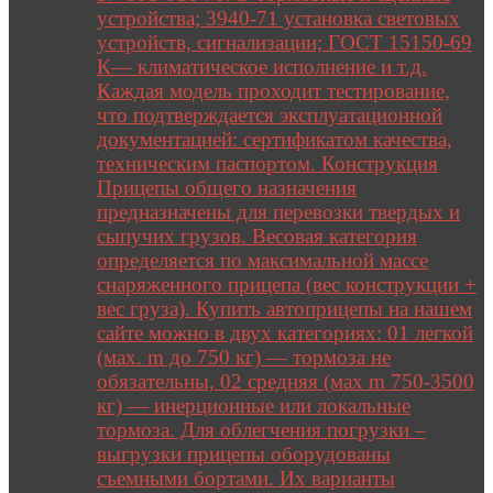
устройства; 3940-71 установка световых
устройств, сигнализации; ГОСТ 15150-69
К— климатическое исполнение и т.д.
Каждая модель проходит тестирование,
что подтверждается эксплуатационной
документацией: сертификатом качества,
техническим паспортом. Конструкция
Прицепы общего назначения
предназначены для перевозки твердых и
сыпучих грузов. Весовая категория
определяется по максимальной массе
снаряженного прицепа (вес конструкции +
вес груза). Купить автоприцепы на нашем
сайте можно в двух категориях: 01 легкой
(мах. m до 750 кг) — тормоза не
обязательны, 02 средняя (мах m 750-3500
кг) — инерционные или локальные
тормоза. Для облегчения погрузки –
выгрузки прицепы оборудованы
съемными бортами. Их варианты