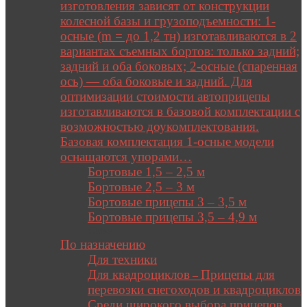
изготовления зависят от конструкции
колесной базы и грузоподъемности: 1-
осные (m = до 1,2 тн) изготавливаются в 2
вариантах съемных бортов: только задний;
задний и оба боковых; 2-осные (спаренная
ось) — оба боковые и задний. Для
оптимизации стоимости автоприцепы
изготавливаются в базовой комплектации с
возможностью доукомплектования.
Базовая комплектация 1-осные модели
оснащаются упорами…
Бортовые 1,5 – 2,5 м
Бортовые 2,5 – 3 м
Бортовые прицепы 3 – 3,5 м
Бортовые прицепы 3,5 – 4,9 м
Close
По назначению
Для техники
Для квадроциклов
Прицепы для
–
перевозки снегоходов и квадроциклов
Среди широкого выбора прицепов