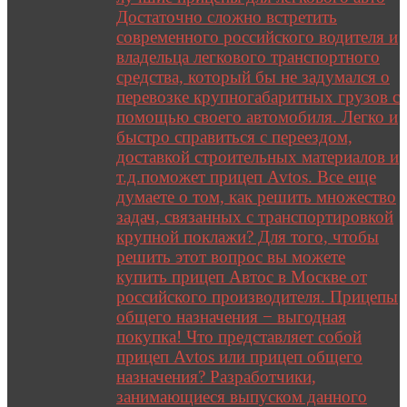
Достаточно сложно встретить
современного российского водителя и
владельца легкового транспортного
средства, который бы не задумался о
перевозке крупногабаритных грузов с
помощью своего автомобиля. Легко и
быстро справиться с переездом,
доставкой строительных материалов и
т.д.поможет прицеп Avtos. Все еще
думаете о том, как решить множество
задач, связанных с транспортировкой
крупной поклажи? Для того, чтобы
решить этот вопрос вы можете
купить прицеп Автос в Москве от
российского производителя. Прицепы
общего назначения − выгодная
покупка! Что представляет собой
прицеп Avtos или прицеп общего
назначения? Разработчики,
занимающиеся выпуском данного