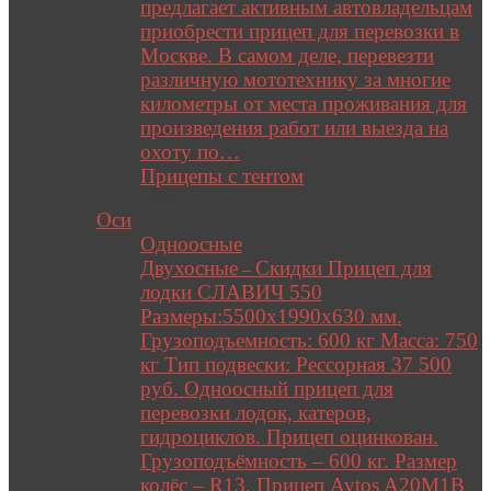
предлагает активным автовладельцам
приобрести прицеп для перевозки в
Москве. В самом деле, перевезти
различную мототехнику за многие
километры от места проживания для
произведения работ или выезда на
охоту по…
Прицепы с тентом
Close
Оси
Одноосные
Двухосные
Скидки Прицеп для
–
лодки СЛАВИЧ 550
Размеры:5500х1990х630 мм.
Грузоподъемность: 600 кг Масса: 750
кг Тип подвески: Рессорная 37 500
руб. Одноосный прицеп для
перевозки лодок, катеров,
гидроциклов. Прицеп оцинкован.
Грузоподъёмность – 600 кг. Размер
колёс – R13. Прицеп Avtos A20M1B