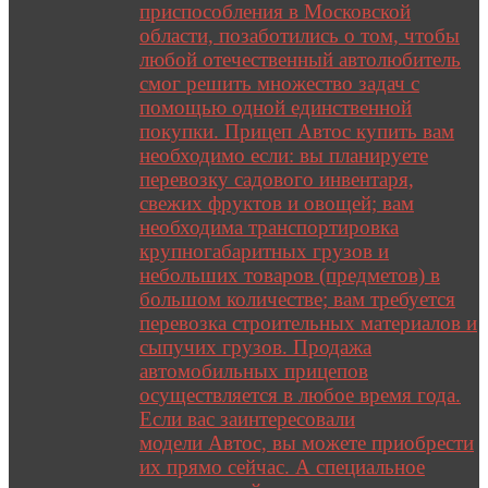
приспособления в Московской
области, позаботились о том, чтобы
любой отечественный автолюбитель
смог решить множество задач с
помощью одной единственной
покупки. Прицеп Автос купить вам
необходимо если: вы планируете
перевозку садового инвентаря,
свежих фруктов и овощей; вам
необходима транспортировка
крупногабаритных грузов и
небольших товаров (предметов) в
большом количестве; вам требуется
перевозка строительных материалов и
сыпучих грузов. Продажа
автомобильных прицепов
осуществляется в любое время года.
Если вас заинтересовали
модели Автос, вы можете приобрести
их прямо сейчас. А специальное