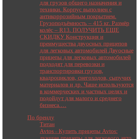
для грузов общего назначения и
техники. Корпус выполнен с
антикоррозийным покрытием.
Грузоподъёмность – 415 кг. Размёр
колёс – R13. ПОЛУЧИТЬ ЕЩЕ
СКИДКУ Конструкция и
преимущества двуосных прицепов
для легковых автомобилей Двуосные
прицепы для легковых автомобилей
подходят для перевозки и
транспортировки грузов,
квадроциклов, снегоходов, сыпучих
материалов и др. Чаще используются
в коммерческих и частных целях и
подойдут для малого и среднего
бизнеса.…
Close
По бренду
Титан
Avtos
Купить прицепы Avtos:
–
лучшие прицепы для легкового авто