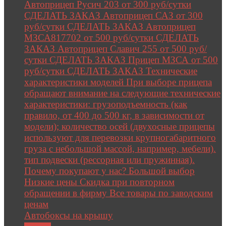
Автоприцеп Русич 203 от 300 руб/сутки
СДЕЛАТЬ ЗАКАЗ Автоприцеп САЗ от 300
руб/сутки СДЕЛАТЬ ЗАКАЗ Автоприцеп
МЗСА817702 от 500 руб/сутки СДЕЛАТЬ
ЗАКАЗ Автоприцеп Славич 255 от 500 руб/
сутки СДЕЛАТЬ ЗАКАЗ Прицеп МЗСА от 500
руб/сутки СДЕЛАТЬ ЗАКАЗ Технические
характеристики моделей При выборе прицепа
обращают внимание на следующие технические
характеристики: грузоподъемность (как
правило, от 400 до 500 кг, в зависимости от
модели); количество осей (двухосные прицепы
используют для перевозки крупногабаритного
груза с небольшой массой, например, мебели).
тип подвески (рессорная или пружинная).
Почему покупают у нас? Большой выбор
Низкие цены Скидка при повторном
обращении в фирму Все товары по заводским
ценам
Автобоксы на крышу