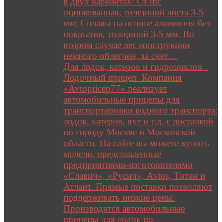
в двух вариантах: Ст3пс
оцинкованная, толщиной листа 3-5
мм; Сплавы на основе алюминия без
покрытия, толщиной 3-5 мм. Во
втором случае вес конструкции
немного облегчен, за счет…
Для лодок, катеров и гидроциклов
–
Лодочный прицеп Компания
«Avtopricep77» реализует
автомобильные прицепы для
транспортировки водного транспорта:
лодок, катеров, яхт и т.д. с доставкой
по городу Москве и Московской
области. На сайте вы можете купить
модели, представленные
предприятиями-изготовителями
«Славич», «Русич», Avtos, Титан и
Атлант. Прямые поставки позволяют
поддерживать низкие цены.
Производятся автомобильные
прицепы для лодок по