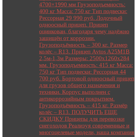
4700×1990 мм Грузоподъемность:
400 кг Масса: 750 кг Тип подвески:
Рессорная 29 990 руб. Лодочный
одноосный прицеп. Прицеп
оцинкован, благодаря чему надёжно
защищён от коррозии.
Грузоподъёмность – 300 кг. Размер
колёс – R13. Прицеп Avtos A25M1B
2,5м-1,3м Размеры: 2500х1260х284
мм. Грузоподъемность: 415 кг Масса:
750 кг Тип подвески: Рессорная 44
700 руб. Бортовой одноосный прицеп
для грузов общего назначения и
техники. Корпус выполнен с
антикоррозийным покрытием.
Грузоподъёмность – 415 кг. Размёр
колёс – R13. ПОЛУЧИТЬ ЕЩЕ
СКИДКУ Прицепы для перевозки
снегоходов Реализуя современные и
многоцелевые модели, наша компания