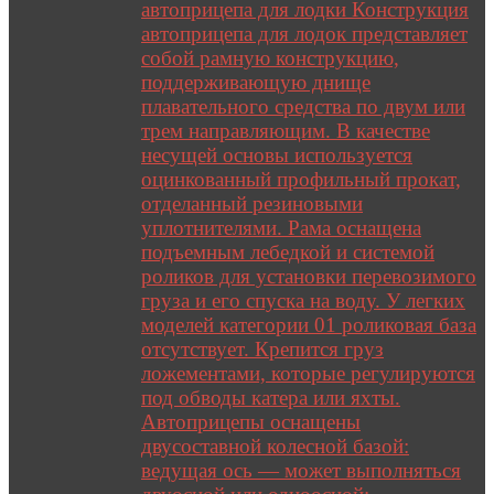
автоприцепа для лодки Конструкция
автоприцепа для лодок представляет
собой рамную конструкцию,
поддерживающую днище
плавательного средства по двум или
трем направляющим. В качестве
несущей основы используется
оцинкованный профильный прокат,
отделанный резиновыми
уплотнителями. Рама оснащена
подъемным лебедкой и системой
роликов для установки перевозимого
груза и его спуска на воду. У легких
моделей категории 01 роликовая база
отсутствует. Крепится груз
ложементами, которые регулируются
под обводы катера или яхты.
Автоприцепы оснащены
двусоставной колесной базой:
ведущая ось — может выполняться