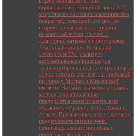
в двух вариантах: Ст3пс
оцинкованная, толщиной листа 3-5
мм; Сплавы на основе алюминия без
покрытия, толщиной 3-5 мм. Во
втором случае вес конструкции
немного облегчен, за счет…
Для лодок, катеров и гидроциклов
–
Лодочный прицеп Компания
«Avtopricep77» реализует
автомобильные прицепы для
транспортировки водного транспорта:
лодок, катеров, яхт и т.д. с доставкой
по городу Москве и Московской
области. На сайте вы можете купить
модели, представленные
предприятиями-изготовителями
«Славич», «Русич», Avtos, Титан и
Атлант. Прямые поставки позволяют
поддерживать низкие цены.
Производятся автомобильные
прицепы для лодок по