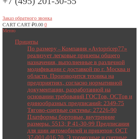
+7 (495) 201-30-55
Заказ обратного звонка
CART
CART
₽
0.00
0
Меню
Прицепы
По размеру
Компания «Avtopricep77»
–
реализует легковые прицепы общего
назначения, выполненные в различной
модификации с доставкой по г. Москва и
области. Производится техника на
предприятиях, согласно нормативной
документации, разработанной на
основании требований ГОСТов, ОСТов и
единообразных предписаний: 2349-75
Тягово-сцепные системы; 27226-90
Платформы бортовые, внутренние
размеры. 5513; Р 41-30-99 Предписания
для шин автомобилей и прицепов; ОСТ
37-001-016 70. Э тормозные и сцепные