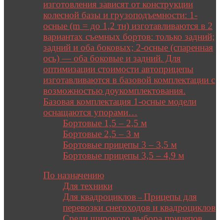
изготовления зависят от конструкции
колесной базы и грузоподъемности: 1-
осные (m = до 1,2 тн) изготавливаются в 2
вариантах съемных бортов: только задний;
задний и оба боковых; 2-осные (спаренная
ось) — оба боковые и задний. Для
оптимизации стоимости автоприцепы
изготавливаются в базовой комплектации с
возможностью доукомплектования.
Базовая комплектация 1-осные модели
оснащаются упорами…
Бортовые 1,5 – 2,5 м
Бортовые 2,5 – 3 м
Бортовые прицепы 3 – 3,5 м
Бортовые прицепы 3,5 – 4,9 м
Close
По назначению
Для техники
Для квадроциклов
Прицепы для
–
перевозки снегоходов и квадроциклов
Среди широкого выбора прицепов