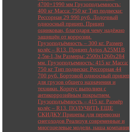
4700×1990 мм Грузоподъемность:
400 кг Масса: 750 кг Тип подвески:
Рессорная 29 990 руб. Лодочный
одноосный прицеп. Прицеп
оцинкован, благодаря чему надёжно
защищён от коррозии.
Грузоподъёмность – 300 кг. Размер
колёс – R13. Прицеп Avtos A25M1B
2,5м-1,3м Размеры: 2500х1260х284
мм. Грузоподъемность: 415 кг Масса:
750 кг Тип подвески: Рессорная 44
700 руб. Бортовой одноосный прицеп
для грузов общего назначения и
техники. Корпус выполнен с
антикоррозийным покрытием.
Грузоподъёмность – 415 кг. Размёр
колёс – R13. ПОЛУЧИТЬ ЕЩЕ
СКИДКУ Прицепы для перевозки
снегоходов Реализуя современные и
многоцелевые модели, наша компания