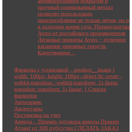
антикоррозийное покрытие и
прочный оцинкованный металл
позволят использовать
приспособление не только летом, но и
в холодное время года. Преимущества
Avtos от российского производителя
Легковые прицепы Avtos − отличное
вложение денежных средств.
Качественное…
Close
Close
Фаркопы с установкой
.product__image {
–
width: 100px; height: 100px; object-fit: cover; -
webkit-transition: -webkit-transform .1s linear;
transition: transform .1s linear; } Список
фаркопов
Автосервис
Аксессуары
Постановка на учет
Аренда
Пример договора аренды Прицеп
–
Атлант от 300 руб/сутки СДЕЛАТЬ ЗАКАЗ