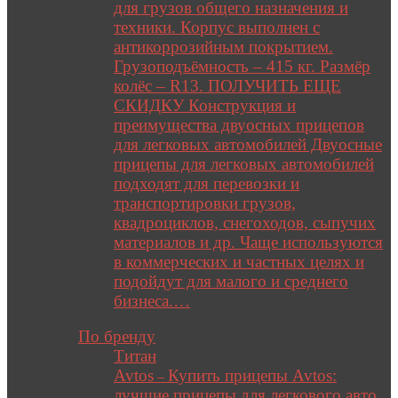
для грузов общего назначения и
техники. Корпус выполнен с
антикоррозийным покрытием.
Грузоподъёмность – 415 кг. Размёр
колёс – R13. ПОЛУЧИТЬ ЕЩЕ
СКИДКУ Конструкция и
преимущества двуосных прицепов
для легковых автомобилей Двуосные
прицепы для легковых автомобилей
подходят для перевозки и
транспортировки грузов,
квадроциклов, снегоходов, сыпучих
материалов и др. Чаще используются
в коммерческих и частных целях и
подойдут для малого и среднего
бизнеса.…
Close
По бренду
Титан
Avtos
Купить прицепы Avtos:
–
лучшие прицепы для легкового авто