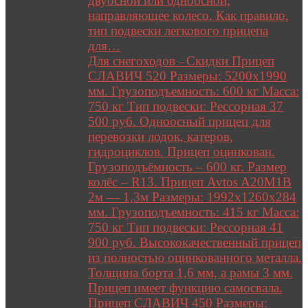
двуосной или одноосной;
направляющее колесо. Как правило,
тип подвески легкового прицепа
для…
Для снегоходов
Скидки Прицеп
–
СЛАВИЧ 520 Размеры: 5200х1990
мм. Грузоподъемность: 600 кг Масса:
750 кг Тип подвески: Рессорная 37
500 руб. Одноосный прицеп для
перевозки лодок, катеров,
гидроциклов. Прицеп оцинкован.
Грузоподъёмность – 600 кг. Размер
колёс – R13. Прицеп Avtos A20M1B
2м — 1,3м Размеры: 1992х1260х284
мм. Грузоподъемность: 415 кг Масса:
750 кг Тип подвески: Рессорная 41
900 руб. Высококачественный прицеп
из полностью оцинкованного металла.
Толщина борта 1,6 мм, а рамы 3 мм.
Прицеп имеет функцию самосвала.
Прицеп СЛАВИЧ 450 Размеры: