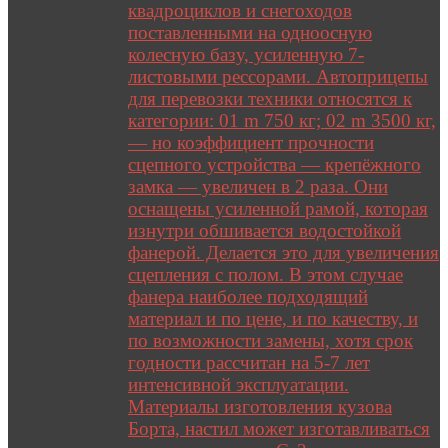
квадроциклов и снегоходов
поставленными на одноосную
колесную базу, усиленную 7-
листовыми рессорами. Автоприцепы
для перевозки техники относятся к
категории: 01 m 750 кг; 02 m 3500 кг,
— но коэффициент прочности
сцепного устройства — крепёжного
замка — увеличен в 2 раза. Они
оснащены усиленной рамой, которая
изнутри обшивается водостойкой
фанерой. Делается это для увеличения
сцепления с полом. В этом случае
фанера наиболее подходящий
материал и по цене, и по качеству, и
по возможности замены, хотя срок
годности рассчитан на 5-7 лет
интенсивной эксплуатации.
Материалы изготовления кузова
Борта, настил может изготавливаться