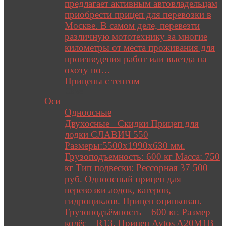
предлагает активным автовладельцам
приобрести прицеп для перевозки в
Москве. В самом деле, перевезти
различную мототехнику за многие
километры от места проживания для
произведения работ или выезда на
охоту по…
Прицепы с тентом
Close
Оси
Одноосные
Двухосные
Скидки Прицеп для
–
лодки СЛАВИЧ 550
Размеры:5500х1990х630 мм.
Грузоподъемность: 600 кг Масса: 750
кг Тип подвески: Рессорная 37 500
руб. Одноосный прицеп для
перевозки лодок, катеров,
гидроциклов. Прицеп оцинкован.
Грузоподъёмность – 600 кг. Размер
колёс – R13. Прицеп Avtos A20M1B