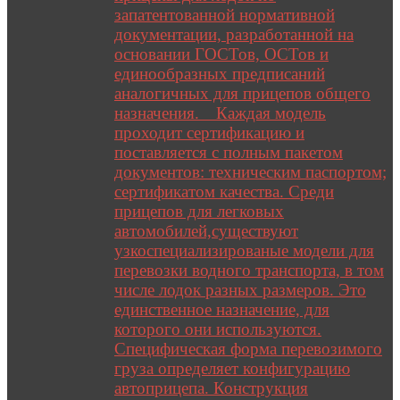
запатентованной нормативной
документации, разработанной на
основании ГОСТов, ОСТов и
единообразных предписаний
аналогичных для прицепов общего
назначения. Каждая модель
проходит сертификацию и
поставляется с полным пакетом
документов: техническим паспортом;
сертификатом качества. Среди
прицепов для легковых
автомобилей,существуют
узкоспециализированые модели для
перевозки водного транспорта, в том
числе лодок разных размеров. Это
единственное назначение, для
которого они используются.
Специфическая форма перевозимого
груза определяет конфигурацию
автоприцепа. Конструкция