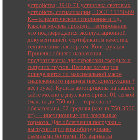
устройства; 3940-71 установка световых
устройств, сигнализации; ГОСТ 15150-69
К— климатическое исполнение и т.д.
Каждая модель проходит тестирование,
что подтверждается эксплуатационной
документацией: сертификатом качества,
техническим паспортом. Конструкция
Прицепы общего назначения
предназначены для перевозки твердых и
сыпучих грузов. Весовая категория
определяется по максимальной массе
снаряженного прицепа (вес конструкции +
вес груза). Купить автоприцепы на нашем
сайте можно в двух категориях: 01 легкой
(мах. m до 750 кг) — тормоза не
обязательны, 02 средняя (мах m 750-3500
кг) — инерционные или локальные
тормоза. Для облегчения погрузки –
выгрузки прицепы оборудованы
съемными бортами. Их варианты