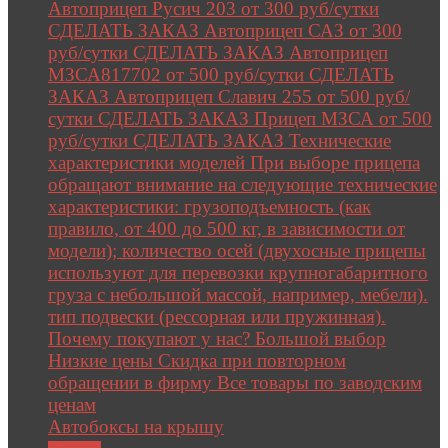
Автоприцеп Русич 203 от 300 руб/сутки
СДЕЛАТЬ ЗАКАЗ Автоприцеп САЗ от 300
руб/сутки СДЕЛАТЬ ЗАКАЗ Автоприцеп
МЗСА817702 от 500 руб/сутки СДЕЛАТЬ
ЗАКАЗ Автоприцеп Славич 255 от 500 руб/
сутки СДЕЛАТЬ ЗАКАЗ Прицеп МЗСА от 500
руб/сутки СДЕЛАТЬ ЗАКАЗ Технические
характеристики моделей При выборе прицепа
обращают внимание на следующие технические
характеристики: грузоподъемность (как
правило, от 400 до 500 кг, в зависимости от
модели); количество осей (двухосные прицепы
используют для перевозки крупногабаритного
груза с небольшой массой, например, мебели).
тип подвески (рессорная или пружинная).
Почему покупают у нас? Большой выбор
Низкие цены Скидка при повторном
обращении в фирму Все товары по заводским
ценам
Автобоксы на крышу