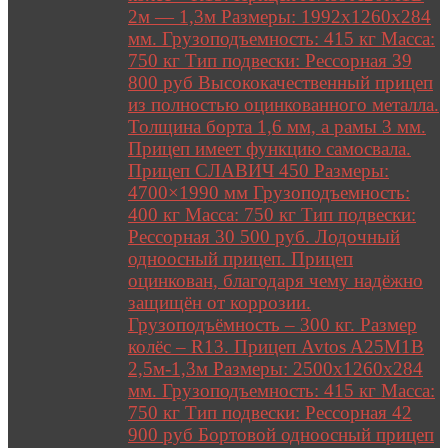
2м — 1,3м Размеры: 1992х1260х284
мм. Грузоподъемность: 415 кг Масса:
750 кг Тип подвески: Рессорная 39
800 руб Высококачественный прицеп
из полностью оцинкованного металла.
Толщина борта 1,6 мм, а рамы 3 мм.
Прицеп имеет функцию самосвала.
Прицеп СЛАВИЧ 450 Размеры:
4700×1990 мм Грузоподъемность:
400 кг Масса: 750 кг Тип подвески:
Рессорная 30 500 руб. Лодочный
одноосный прицеп. Прицеп
оцинкован, благодаря чему надёжно
защищён от коррозии.
Грузоподъёмность – 300 кг. Размер
колёс – R13. Прицеп Avtos A25M1B
2,5м-1,3м Размеры: 2500х1260х284
мм. Грузоподъемность: 415 кг Масса:
750 кг Тип подвески: Рессорная 42
900 руб Бортовой одноосный прицеп