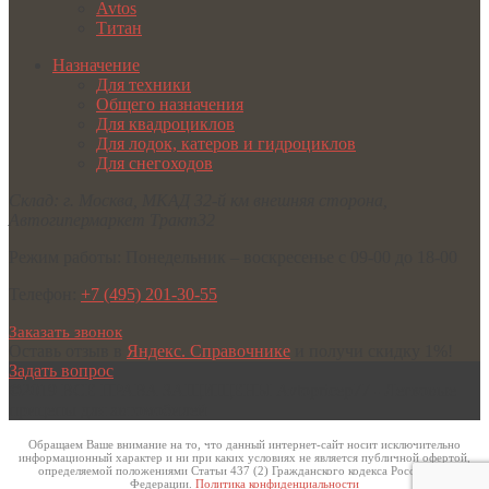
Avtos
Титан
Назначение
Для техники
Общего назначения
Для квадроциклов
Для лодок, катеров и гидроциклов
Для снегоходов
Склад:
г. Москва
,
МКАД 32-й км внешняя сторона,
Автогипермаркет Тракт32
Режим работы:
Понедельник – воскресенье с 09-00 до 18-00
Телефон:
+7 (495) 201-30-55
Заказать звонок
Оставь отзыв в
Яндекс. Справочнике
и получи скидку 1%!
Задать вопрос
©2019 ВСЕ ПРАВА ЗАЩИЩЕНЫ
Avtopricep77 - Легковые
прицепы для автомобилей
Обращаем Ваше внимание на то, что данный интернет-сайт носит исключительно
информационный характер и ни при каких условиях не является публичной офертой,
определяемой положениями Статьи 437 (2) Гражданского кодекса Российской
Федерации.
Политика конфиденциальности