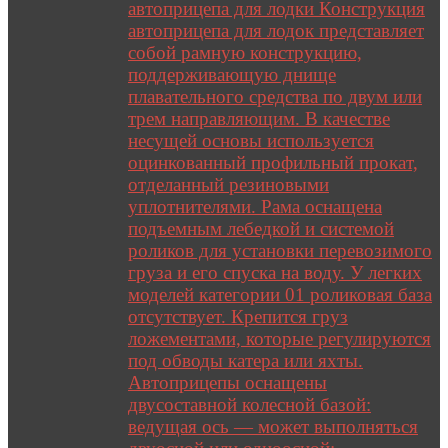
автоприцепа для лодки Конструкция
автоприцепа для лодок представляет
собой рамную конструкцию,
поддерживающую днище
плавательного средства по двум или
трем направляющим. В качестве
несущей основы используется
оцинкованный профильный прокат,
отделанный резиновыми
уплотнителями. Рама оснащена
подъемным лебедкой и системой
роликов для установки перевозимого
груза и его спуска на воду. У легких
моделей категории 01 роликовая база
отсутствует. Крепится груз
ложементами, которые регулируются
под обводы катера или яхты.
Автоприцепы оснащены
двусоставной колесной базой:
ведущая ось — может выполняться