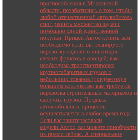
приспособления в Московской
области, позаботились о том, чтобы
любой отечественный автолюбитель
смог решить множество задач с
помощью одной единственной
покупки. Прицеп Автос купить вам
необходимо если: вы планируете
перевозку садового инвентаря,
свежих фруктов и овощей; вам
необходима транспортировка
крупногабаритных грузов и
небольших товаров (предметов) в
большом количестве; вам требуется
перевозка строительных материалов и
сыпучих грузов. Продажа
автомобильных прицепов
осуществляется в любое время года.
Если вас заинтересовали
модели Автос, вы можете приобрести
их прямо сейчас. А специальное