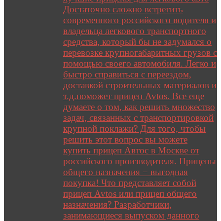
Достаточно сложно встретить
современного российского водителя и
владельца легкового транспортного
средства, который бы не задумался о
перевозке крупногабаритных грузов с
помощью своего автомобиля. Легко и
быстро справиться с переездом,
доставкой строительных материалов и
т.д.поможет прицеп Avtos. Все еще
думаете о том, как решить множество
задач, связанных с транспортировкой
крупной поклажи? Для того, чтобы
решить этот вопрос вы можете
купить прицеп Автос в Москве от
российского производителя. Прицепы
общего назначения − выгодная
покупка! Что представляет собой
прицеп Avtos или прицеп общего
назначения? Разработчики,
занимающиеся выпуском данного