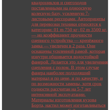
квадроциклов и снегоходов
поставленными на одноосную
колесную базу, усиленную 7-
листовыми рессорами. Автоприцепы
для перевозки техники относятся к
категории: 01 m 750 кг; 02 m 3500 кг,
— но коэффициент прочности
сцепного устройства — крепёжного
замка — увеличен в 2 раза. Они
оснащены усиленной рамой, которая
изнутри обшивается водостойкой
фанерой. Делается это для увеличения
сцепления с полом. В этом случае
фанера наиболее подходящий
материал и по цене, и по качеству, и
по возможности замены, хотя срок
годности рассчитан на 5-7 лет
интенсивной эксплуатации.
Материалы изготовления кузова
Борта, настил может изготавливаться