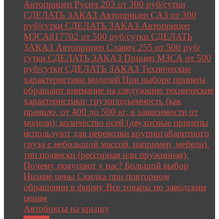
Автоприцеп Русич 203 от 300 руб/сутки
СДЕЛАТЬ ЗАКАЗ Автоприцеп САЗ от 300
руб/сутки СДЕЛАТЬ ЗАКАЗ Автоприцеп
МЗСА817702 от 500 руб/сутки СДЕЛАТЬ
ЗАКАЗ Автоприцеп Славич 255 от 500 руб/
сутки СДЕЛАТЬ ЗАКАЗ Прицеп МЗСА от 500
руб/сутки СДЕЛАТЬ ЗАКАЗ Технические
характеристики моделей При выборе прицепа
обращают внимание на следующие технические
характеристики: грузоподъемность (как
правило, от 400 до 500 кг, в зависимости от
модели); количество осей (двухосные прицепы
используют для перевозки крупногабаритного
груза с небольшой массой, например, мебели).
тип подвески (рессорная или пружинная).
Почему покупают у нас? Большой выбор
Низкие цены Скидка при повторном
обращении в фирму Все товары по заводским
ценам
Автобоксы на крышу