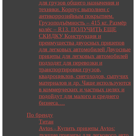
для грузов общего назначения и
техники. Корпус выполнен с
антикоррозийным покрытием.
Грузоподъёмность – 415 кг. Размёр
колёс – R13. ПОЛУЧИТЬ ЕЩЕ
СКИДКУ Конструкция и
преимущества двуосных прицепов
для легковых автомобилей Двуосные
прицепы для легковых автомобилей
подходят для перевозки и
транспортировки грузов,
квадроциклов, снегоходов, сыпучих
материалов и др. Чаще используются
в коммерческих и частных целях и
подойдут для малого и среднего
бизнеса.…
Close
По бренду
Титан
Avtos
Купить прицепы Avtos:
–
лучшие прицепы для легкового авто