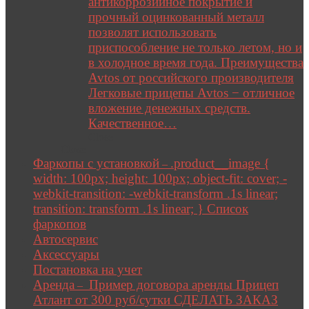
антикоррозийное покрытие и
прочный оцинкованный металл
позволят использовать
приспособление не только летом, но и
в холодное время года. Преимущества
Avtos от российского производителя
Легковые прицепы Avtos − отличное
вложение денежных средств.
Качественное…
Close
Close
Фаркопы с установкой
.product__image {
–
width: 100px; height: 100px; object-fit: cover; -
webkit-transition: -webkit-transform .1s linear;
transition: transform .1s linear; } Список
фаркопов
Автосервис
Аксессуары
Постановка на учет
Аренда
Пример договора аренды Прицеп
–
Атлант от 300 руб/сутки СДЕЛАТЬ ЗАКАЗ