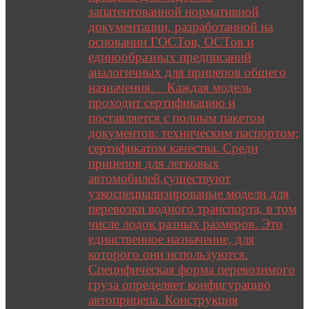
запатентованной нормативной
документации, разработанной на
основании ГОСТов, ОСТов и
единообразных предписаний
аналогичных для прицепов общего
назначения. Каждая модель
проходит сертификацию и
поставляется с полным пакетом
документов: техническим паспортом;
сертификатом качества. Среди
прицепов для легковых
автомобилей,существуют
узкоспециализированые модели для
перевозки водного транспорта, в том
числе лодок разных размеров. Это
единственное назначение, для
которого они используются.
Специфическая форма перевозимого
груза определяет конфигурацию
автоприцепа. Конструкция