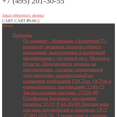
+7 (495) 201-30-55
Заказ обратного звонка
CART
CART
₽
0.00
0
Меню
Прицепы
По размеру
Компания «Avtopricep77»
–
реализует легковые прицепы общего
назначения, выполненные в различной
модификации с доставкой по г. Москва и
области. Производится техника на
предприятиях, согласно нормативной
документации, разработанной на
основании требований ГОСТов, ОСТов и
единообразных предписаний: 2349-75
Тягово-сцепные системы; 27226-90
Платформы бортовые, внутренние
размеры. 5513; Р 41-30-99 Предписания
для шин автомобилей и прицепов; ОСТ
37-001-016 70. Э тормозные и сцепные