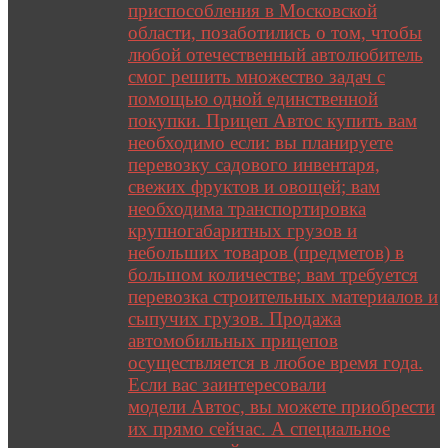
приспособления в Московской
области, позаботились о том, чтобы
любой отечественный автолюбитель
смог решить множество задач с
помощью одной единственной
покупки. Прицеп Автос купить вам
необходимо если: вы планируете
перевозку садового инвентаря,
свежих фруктов и овощей; вам
необходима транспортировка
крупногабаритных грузов и
небольших товаров (предметов) в
большом количестве; вам требуется
перевозка строительных материалов и
сыпучих грузов. Продажа
автомобильных прицепов
осуществляется в любое время года.
Если вас заинтересовали
модели Автос, вы можете приобрести
их прямо сейчас. А специальное