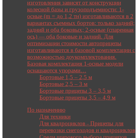
изготовления зависят от конструкции
колесной базы и грузоподъемности: 1-
осные (m = до 1,2 тн) изготавливаются в 2
вариантах съемных бортов: только задний;
задний и оба боковых; 2-осные (спаренная
ось) — оба боковые и задний. Для
оптимизации стоимости автоприцепы
изготавливаются в базовой комплектации с
возможностью доукомплектования.
Базовая комплектация 1-осные модели
оснащаются упорами…
Бортовые 1,5 – 2,5 м
Бортовые 2,5 – 3 м
Бортовые прицепы 3 – 3,5 м
Бортовые прицепы 3,5 – 4,9 м
Close
По назначению
Для техники
Для квадроциклов
Прицепы для
–
перевозки снегоходов и квадроциклов
Среди широкого выбора прицепов