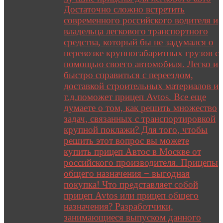
Достаточно сложно встретить
современного российского водителя и
владельца легкового транспортного
средства, который бы не задумался о
перевозке крупногабаритных грузов с
помощью своего автомобиля. Легко и
быстро справиться с переездом,
доставкой строительных материалов и
т.д.поможет прицеп Avtos. Все еще
думаете о том, как решить множество
задач, связанных с транспортировкой
крупной поклажи? Для того, чтобы
решить этот вопрос вы можете
купить прицеп Автос в Москве от
российского производителя. Прицепы
общего назначения − выгодная
покупка! Что представляет собой
прицеп Avtos или прицеп общего
назначения? Разработчики,
занимающиеся выпуском данного