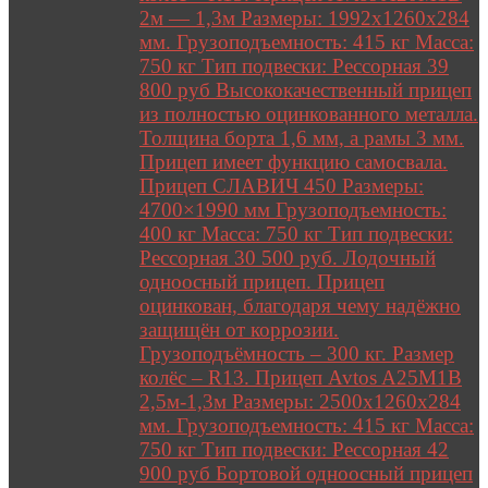
2м — 1,3м Размеры: 1992х1260х284
мм. Грузоподъемность: 415 кг Масса:
750 кг Тип подвески: Рессорная 39
800 руб Высококачественный прицеп
из полностью оцинкованного металла.
Толщина борта 1,6 мм, а рамы 3 мм.
Прицеп имеет функцию самосвала.
Прицеп СЛАВИЧ 450 Размеры:
4700×1990 мм Грузоподъемность:
400 кг Масса: 750 кг Тип подвески:
Рессорная 30 500 руб. Лодочный
одноосный прицеп. Прицеп
оцинкован, благодаря чему надёжно
защищён от коррозии.
Грузоподъёмность – 300 кг. Размер
колёс – R13. Прицеп Avtos A25M1B
2,5м-1,3м Размеры: 2500х1260х284
мм. Грузоподъемность: 415 кг Масса:
750 кг Тип подвески: Рессорная 42
900 руб Бортовой одноосный прицеп