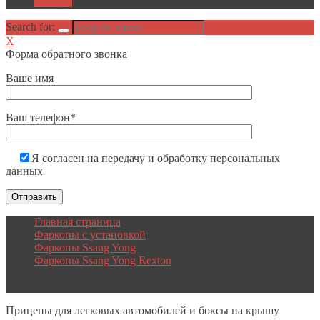
Акции
Search for:
X
Форма обратного звонка
Ваше имя
Ваш телефон*
Я согласен на передачу и обработку персональных
данных
Главная страница
Фаркопы с установкой
Фаркопы Ssang Yong
Фаркопы Ssang Yong Rexton
Фаркоп Avtos SY 009 для SSANG YONG Rexton II 2007-
кросовер
Прицепы
для легковых автомобилей и боксы на крышу