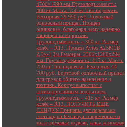
4700×1990 мм Грузоподъемность:
400 кг Масса: 750 кг Тип подвески:
Рессорная 29 990 руб. Лодочный
одноосный прицеп. Прицеп
оцинкован, благодаря чему надёжно
защищён от коррозии.
Грузоподъёмность – 300 кг. Размер
колёс – R13. Прицеп Avtos A25M1B
2,5м-1,3м Размеры: 2500х1260х284
мм. Грузоподъемность: 415 кг Масса:
750 кг Тип подвески: Рессорная 44
700 руб. Бортовой одноосный прицеп
для грузов общего назначения и
техники. Корпус выполнен с
антикоррозийным покрытием.
Грузоподъёмность – 415 кг. Размёр
колёс – R13. ПОЛУЧИТЬ ЕЩЕ
СКИДКУ Прицепы для перевозки
снегоходов Реализуя современные и
многоцелевые модели, наша компания