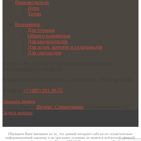
Производители
Avtos
Титан
Назначение
Для техники
Общего назначения
Для квадроциклов
Для лодок, катеров и гидроциклов
Для снегоходов
Склад:
г. Москва
,
МКАД 32-й км внешняя сторона,
Автогипермаркет Тракт32
Режим работы:
Понедельник – воскресенье с 09-00 до 18-00
Телефон:
+7 (495) 201-30-55
Заказать звонок
Оставь отзыв в
Яндекс. Справочнике
и получи скидку 1%!
Задать вопрос
©2019 ВСЕ ПРАВА ЗАЩИЩЕНЫ
Avtopricep77 - Легковые
прицепы для автомобилей
Обращаем Ваше внимание на то, что данный интернет-сайт носит исключительно
информационный характер и ни при каких условиях не является публичной офертой,