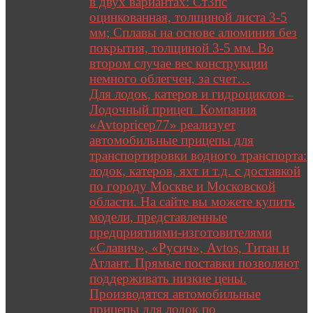
в двух вариантах: Ст3пс
оцинкованная, толщиной листа 3-5
мм; Сплавы на основе алюминия без
покрытия, толщиной 3-5 мм. Во
втором случае вес конструкции
немного облегчен, за счет…
Для лодок, катеров и гидроциклов
–
Лодочный прицеп Компания
«Avtopricep77» реализует
автомобильные прицепы для
транспортировки водного транспорта:
лодок, катеров, яхт и т.д. с доставкой
по городу Москве и Московской
области. На сайте вы можете купить
модели, представленные
предприятиями-изготовителями
«Славич», «Русич», Avtos, Титан и
Атлант. Прямые поставки позволяют
поддерживать низкие цены.
Производятся автомобильные
прицепы для лодок по