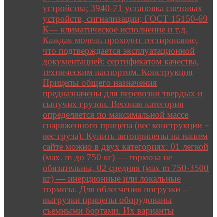
устройства; 3940-71 установка световых
устройств, сигнализации; ГОСТ 15150-69
К— климатическое исполнение и т.д.
Каждая модель проходит тестирование,
что подтверждается эксплуатационной
документацией: сертификатом качества,
техническим паспортом. Конструкция
Прицепы общего назначения
предназначены для перевозки твердых и
сыпучих грузов. Весовая категория
определяется по максимальной массе
снаряженного прицепа (вес конструкции +
вес груза). Купить автоприцепы на нашем
сайте можно в двух категориях: 01 легкой
(мах. m до 750 кг) — тормоза не
обязательны, 02 средняя (мах m 750-3500
кг) — инерционные или локальные
тормоза. Для облегчения погрузки –
выгрузки прицепы оборудованы
съемными бортами. Их варианты