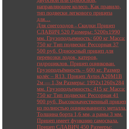
двуосной или одноосной;
направляющее колесо. Как правило,
тип подвески легкового прицепа
для…
Для снегоходов
Скидки Прицеп
–
СЛАВИЧ 520 Размеры: 5200х1990
мм. Грузоподъемность: 600 кг Масса:
750 кг Тип подвески: Рессорная 37
500 руб. Одноосный прицеп для
перевозки лодок, катеров,
гидроциклов. Прицеп оцинкован.
Грузоподъёмность – 600 кг. Размер
колёс – R13. Прицеп Avtos A20M1B
2м — 1,3м Размеры: 1992х1260х284
мм. Грузоподъемность: 415 кг Масса:
750 кг Тип подвески: Рессорная 41
900 руб. Высококачественный прицеп
из полностью оцинкованного металла.
Толщина борта 1,6 мм, а рамы 3 мм.
Прицеп имеет функцию самосвала.
Прицеп СЛАВИЧ 450 Размеры: