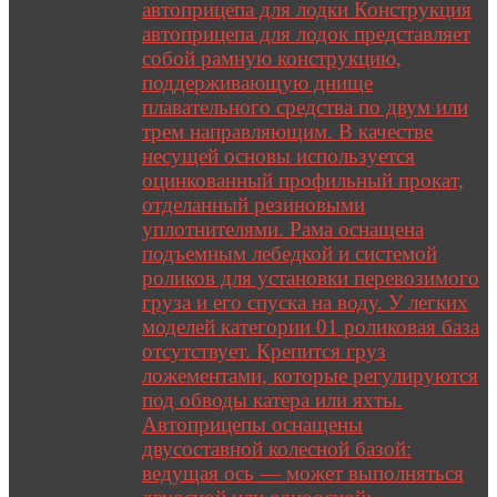
автоприцепа для лодки Конструкция
автоприцепа для лодок представляет
собой рамную конструкцию,
поддерживающую днище
плавательного средства по двум или
трем направляющим. В качестве
несущей основы используется
оцинкованный профильный прокат,
отделанный резиновыми
уплотнителями. Рама оснащена
подъемным лебедкой и системой
роликов для установки перевозимого
груза и его спуска на воду. У легких
моделей категории 01 роликовая база
отсутствует. Крепится груз
ложементами, которые регулируются
под обводы катера или яхты.
Автоприцепы оснащены
двусоставной колесной базой:
ведущая ось — может выполняться