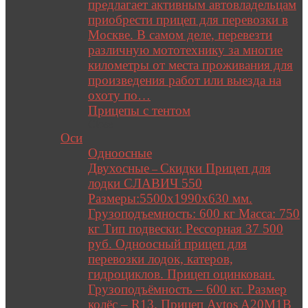
предлагает активным автовладельцам
приобрести прицеп для перевозки в
Москве. В самом деле, перевезти
различную мототехнику за многие
километры от места проживания для
произведения работ или выезда на
охоту по…
Прицепы с тентом
Close
Оси
Одноосные
Двухосные
Скидки Прицеп для
–
лодки СЛАВИЧ 550
Размеры:5500х1990х630 мм.
Грузоподъемность: 600 кг Масса: 750
кг Тип подвески: Рессорная 37 500
руб. Одноосный прицеп для
перевозки лодок, катеров,
гидроциклов. Прицеп оцинкован.
Грузоподъёмность – 600 кг. Размер
колёс – R13. Прицеп Avtos A20M1B