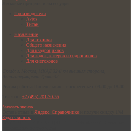
Легковые прицепы и аксессуары
Производители
Avtos
Титан
Назначение
Для техники
Общего назначения
Для квадроциклов
Для лодок, катеров и гидроциклов
Для снегоходов
Склад:
г. Москва
,
МКАД 32-й км внешняя сторона,
Автогипермаркет Тракт32
Режим работы:
Понедельник – воскресенье с 09-00 до 18-00
Телефон:
+7 (495) 201-30-55
Заказать звонок
Оставь отзыв в
Яндекс. Справочнике
и получи скидку 1%!
Задать вопрос
©2019 ВСЕ ПРАВА ЗАЩИЩЕНЫ
Avtopricep77 - Легковые
прицепы для автомобилей