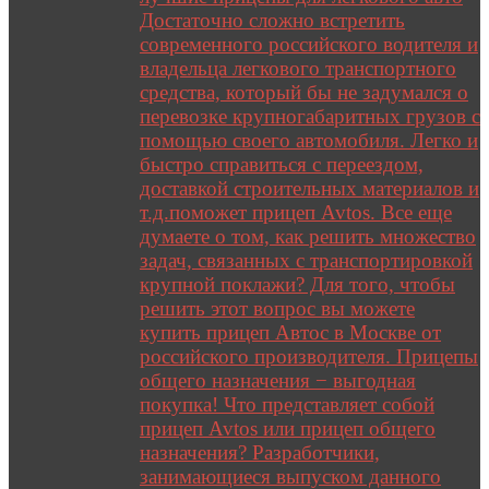
Достаточно сложно встретить
современного российского водителя и
владельца легкового транспортного
средства, который бы не задумался о
перевозке крупногабаритных грузов с
помощью своего автомобиля. Легко и
быстро справиться с переездом,
доставкой строительных материалов и
т.д.поможет прицеп Avtos. Все еще
думаете о том, как решить множество
задач, связанных с транспортировкой
крупной поклажи? Для того, чтобы
решить этот вопрос вы можете
купить прицеп Автос в Москве от
российского производителя. Прицепы
общего назначения − выгодная
покупка! Что представляет собой
прицеп Avtos или прицеп общего
назначения? Разработчики,
занимающиеся выпуском данного