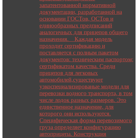
запатентованной нормативной
документации, разработанной на
основании ГОСТов, ОСТов и
единообразных предписаний
аналогичных для прицепов общего
назначения. Каждая модель
проходит сертификацию и
поставляется с полным пакетом
документов: техническим паспортом;
сертификатом качества. Среди
прицепов для легковых
автомобилей,существуют
узкоспециализированые модели для
перевозки водного транспорта, в том
числе лодок разных размеров. Это
единственное назначение, для
которого они используются.
Специфическая форма перевозимого
груза определяет конфигурацию
автоприцепа. Конструкция