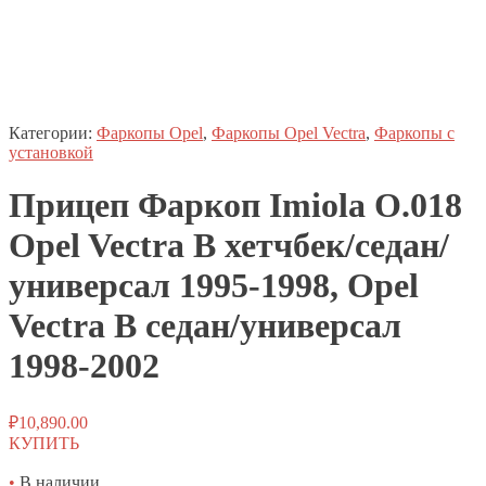
Категории:
Фаркопы Opel
,
Фаркопы Opel Vectra
,
Фаркопы с
установкой
Прицеп
Фаркоп
Imiola O.018
Opel Vectra B хетчбек/седан/
универсал 1995-1998, Opel
Vectra B седан/универсал
1998-2002
₽
10,890.00
КУПИТЬ
•
В наличии