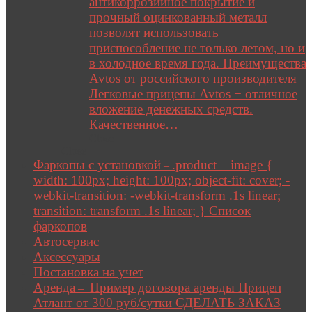
антикоррозийное покрытие и
прочный оцинкованный металл
позволят использовать
приспособление не только летом, но и
в холодное время года. Преимущества
Avtos от российского производителя
Легковые прицепы Avtos − отличное
вложение денежных средств.
Качественное…
Close
Close
Фаркопы с установкой
.product__image {
–
width: 100px; height: 100px; object-fit: cover; -
webkit-transition: -webkit-transform .1s linear;
transition: transform .1s linear; } Список
фаркопов
Автосервис
Аксессуары
Постановка на учет
Аренда
Пример договора аренды Прицеп
–
Атлант от 300 руб/сутки СДЕЛАТЬ ЗАКАЗ