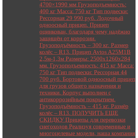
4700×1990 мм Грузоподъемность:
400 кг Масса: 750 кг Тип подвески:
Рессорная 29 990 руб. Лодочный
одноосный прицеп. Прицеп
оцинкован, благодаря чему надёжно
защищён от коррозии.
Грузоподъёмность – 300 кг. Размер
колёс – R13. Прицеп Avtos A25M1B
2,5м-1,3м Размеры: 2500х1260х284
мм. Грузоподъемность: 415 кг Масса:
750 кг Тип подвески: Рессорная 44
700 руб. Бортовой одноосный прицеп
для грузов общего назначения и
техники. Корпус выполнен с
антикоррозийным покрытием.
Грузоподъёмность – 415 кг. Размёр
колёс – R13. ПОЛУЧИТЬ ЕЩЕ
СКИДКУ Прицепы для перевозки
снегоходов Реализуя современные и
многоцелевые модели, наша компания