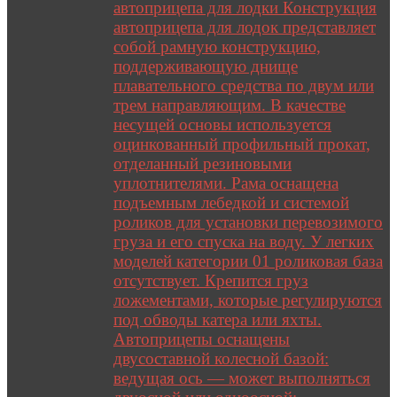
автоприцепа для лодки Конструкция
автоприцепа для лодок представляет
собой рамную конструкцию,
поддерживающую днище
плавательного средства по двум или
трем направляющим. В качестве
несущей основы используется
оцинкованный профильный прокат,
отделанный резиновыми
уплотнителями. Рама оснащена
подъемным лебедкой и системой
роликов для установки перевозимого
груза и его спуска на воду. У легких
моделей категории 01 роликовая база
отсутствует. Крепится груз
ложементами, которые регулируются
под обводы катера или яхты.
Автоприцепы оснащены
двусоставной колесной базой:
ведущая ось — может выполняться