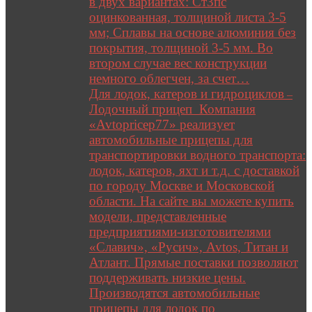
в двух вариантах: Ст3пс
оцинкованная, толщиной листа 3-5
мм; Сплавы на основе алюминия без
покрытия, толщиной 3-5 мм. Во
втором случае вес конструкции
немного облегчен, за счет…
Для лодок, катеров и гидроциклов
–
Лодочный прицеп Компания
«Avtopricep77» реализует
автомобильные прицепы для
транспортировки водного транспорта:
лодок, катеров, яхт и т.д. с доставкой
по городу Москве и Московской
области. На сайте вы можете купить
модели, представленные
предприятиями-изготовителями
«Славич», «Русич», Avtos, Титан и
Атлант. Прямые поставки позволяют
поддерживать низкие цены.
Производятся автомобильные
прицепы для лодок по