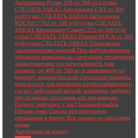
Автоприцеп Русич 203 от 300 руб/сутки
СДЕЛАТЬ ЗАКАЗ Автоприцеп САЗ от 300
руб/сутки СДЕЛАТЬ ЗАКАЗ Автоприцеп
МЗСА817702 от 500 руб/сутки СДЕЛАТЬ
ЗАКАЗ Автоприцеп Славич 255 от 500 руб/
сутки СДЕЛАТЬ ЗАКАЗ Прицеп МЗСА от 500
руб/сутки СДЕЛАТЬ ЗАКАЗ Технические
характеристики моделей При выборе прицепа
обращают внимание на следующие технические
характеристики: грузоподъемность (как
правило, от 400 до 500 кг, в зависимости от
модели); количество осей (двухосные прицепы
используют для перевозки крупногабаритного
груза с небольшой массой, например, мебели).
тип подвески (рессорная или пружинная).
Почему покупают у нас? Большой выбор
Низкие цены Скидка при повторном
обращении в фирму Все товары по заводским
ценам
Автобоксы на крышу