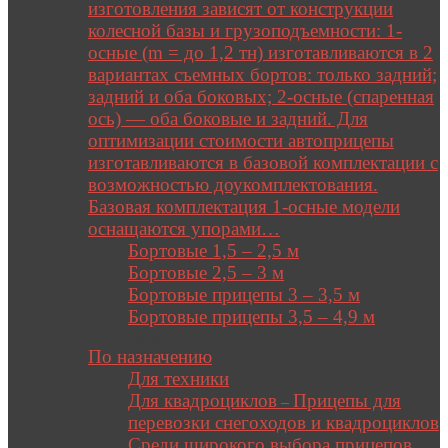
изготовления зависят от конструкции
колесной базы и грузоподъемности: 1-
осные (m = до 1,2 тн) изготавливаются в 2
вариантах съемных бортов: только задний;
задний и оба боковых; 2-осные (спаренная
ось) — оба боковые и задний. Для
оптимизации стоимости автоприцепы
изготавливаются в базовой комплектации с
возможностью доукомплектования.
Базовая комплектация 1-осные модели
оснащаются упорами…
Бортовые 1,5 – 2,5 м
Бортовые 2,5 – 3 м
Бортовые прицепы 3 – 3,5 м
Бортовые прицепы 3,5 – 4,9 м
Close
По назначению
Для техники
Для квадроциклов
Прицепы для
–
перевозки снегоходов и квадроциклов
Среди широкого выбора прицепов