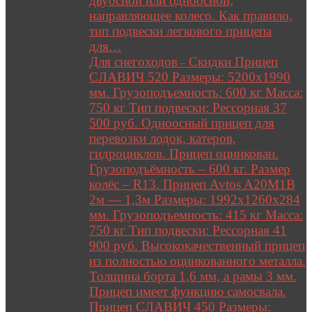
двуосной или одноосной;
направляющее колесо. Как правило,
тип подвески легкового прицепа
для…
Для снегоходов
Скидки Прицеп
–
СЛАВИЧ 520 Размеры: 5200х1990
мм. Грузоподъемность: 600 кг Масса:
750 кг Тип подвески: Рессорная 37
500 руб. Одноосный прицеп для
перевозки лодок, катеров,
гидроциклов. Прицеп оцинкован.
Грузоподъёмность – 600 кг. Размер
колёс – R13. Прицеп Avtos A20M1B
2м — 1,3м Размеры: 1992х1260х284
мм. Грузоподъемность: 415 кг Масса:
750 кг Тип подвески: Рессорная 41
900 руб. Высококачественный прицеп
из полностью оцинкованного металла.
Толщина борта 1,6 мм, а рамы 3 мм.
Прицеп имеет функцию самосвала.
Прицеп СЛАВИЧ 450 Размеры: