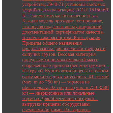
устройства; 3940-71 установка световых
устройств, сигнализации; ГОСТ 15150-69
К— климатическое исполнение и т.д.
Каждая модель проходит тестирование,
что подтверждается эксплуатационной
документацией: сертификатом качества,
техническим паспортом. Конструкция
Прицепы общего назначения
предназначены для перевозки твердых и
сыпучих грузов. Весовая категория
определяется по максимальной массе
снаряженного прицепа (вес конструкции +
вес груза). Купить автоприцепы на нашем
сайте можно в двух категориях: 01 легкой
(мах. m до 750 кг) — тормоза не
обязательны, 02 средняя (мах m 750-3500
кг) — инерционные или локальные
тормоза. Для облегчения погрузки –
выгрузки прицепы оборудованы
съемными бортами. Их варианты