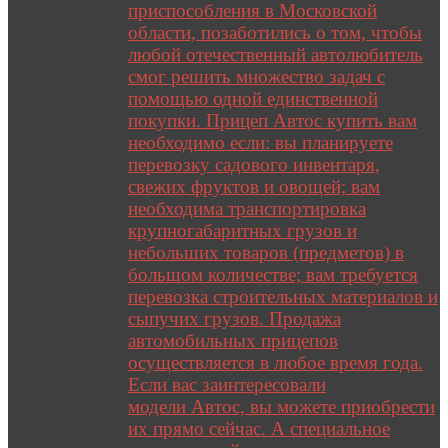
приспособления в Московской
области, позаботились о том, чтобы
любой отечественный автолюбитель
смог решить множество задач с
помощью одной единственной
покупки. Прицеп Автос купить вам
необходимо если: вы планируете
перевозку садового инвентаря,
свежих фруктов и овощей; вам
необходима транспортировка
крупногабаритных грузов и
небольших товаров (предметов) в
большом количестве; вам требуется
перевозка строительных материалов и
сыпучих грузов. Продажа
автомобильных прицепов
осуществляется в любое время года.
Если вас заинтересовали
модели Автос, вы можете приобрести
их прямо сейчас. А специальное