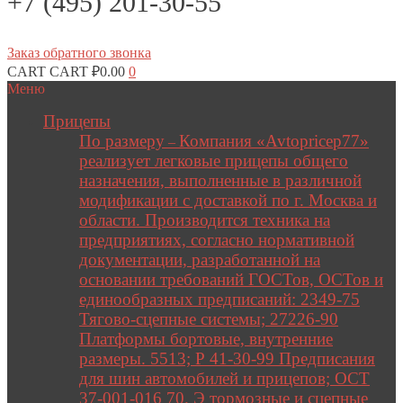
+7 (495) 201-30-55
Заказ обратного звонка
CART
CART
₽
0.00
0
Меню
Прицепы
По размеру
Компания «Avtopricep77»
–
реализует легковые прицепы общего
назначения, выполненные в различной
модификации с доставкой по г. Москва и
области. Производится техника на
предприятиях, согласно нормативной
документации, разработанной на
основании требований ГОСТов, ОСТов и
единообразных предписаний: 2349-75
Тягово-сцепные системы; 27226-90
Платформы бортовые, внутренние
размеры. 5513; Р 41-30-99 Предписания
для шин автомобилей и прицепов; ОСТ
37-001-016 70. Э тормозные и сцепные