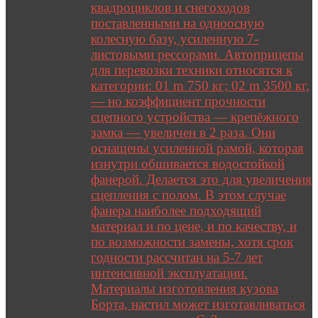
квадроциклов и снегоходов
поставленными на одноосную
колесную базу, усиленную 7-
листовыми рессорами. Автоприцепы
для перевозки техники относятся к
категории: 01 m 750 кг; 02 m 3500 кг,
— но коэффициент прочности
сцепного устройства — крепёжного
замка — увеличен в 2 раза. Они
оснащены усиленной рамой, которая
изнутри обшивается водостойкой
фанерой. Делается это для увеличения
сцепления с полом. В этом случае
фанера наиболее подходящий
материал и по цене, и по качеству, и
по возможности замены, хотя срок
годности рассчитан на 5-7 лет
интенсивной эксплуатации.
Материалы изготовления кузова
Борта, настил может изготавливаться