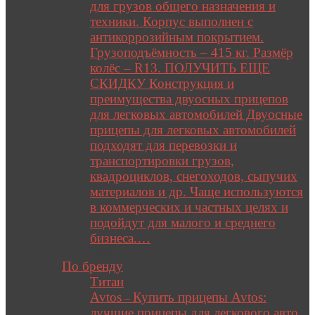
для грузов общего назначения и
техники. Корпус выполнен с
антикоррозийным покрытием.
Грузоподъёмность – 415 кг. Размёр
колёс – R13. ПОЛУЧИТЬ ЕЩЕ
СКИДКУ Конструкция и
преимущества двуосных прицепов
для легковых автомобилей Двуосные
прицепы для легковых автомобилей
подходят для перевозки и
транспортировки грузов,
квадроциклов, снегоходов, сыпучих
материалов и др. Чаще используются
в коммерческих и частных целях и
подойдут для малого и среднего
бизнеса.…
Close
По бренду
Титан
Avtos
Купить прицепы Avtos:
–
лучшие прицепы для легкового авто