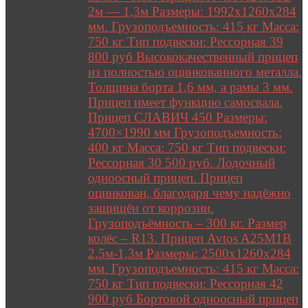
2м — 1,3м Размеры: 1992х1260х284
мм. Грузоподъемность: 415 кг Масса:
750 кг Тип подвески: Рессорная 39
800 руб Высококачественный прицеп
из полностью оцинкованного металла.
Толщина борта 1,6 мм, а рамы 3 мм.
Прицеп имеет функцию самосвала.
Прицеп СЛАВИЧ 450 Размеры:
4700×1990 мм Грузоподъемность:
400 кг Масса: 750 кг Тип подвески:
Рессорная 30 500 руб. Лодочный
одноосный прицеп. Прицеп
оцинкован, благодаря чему надёжно
защищён от коррозии.
Грузоподъёмность – 300 кг. Размер
колёс – R13. Прицеп Avtos A25M1B
2,5м-1,3м Размеры: 2500х1260х284
мм. Грузоподъемность: 415 кг Масса:
750 кг Тип подвески: Рессорная 42
900 руб Бортовой одноосный прицеп