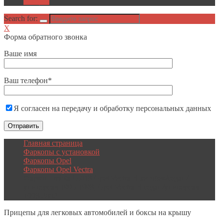
Акции
Search for:
X
Форма обратного звонка
Ваше имя
Ваш телефон*
Я согласен на передачу и обработку персональных данных
Главная страница
Фаркопы с установкой
Фаркопы Opel
Фаркопы Opel Vectra
Фаркоп Imiola O.018 Opel Vectra B хетчбек/седан/
универсал 1995-1998, Opel Vectra B седан/универсал
1998-2002
Прицепы
для легковых автомобилей и боксы на крышу