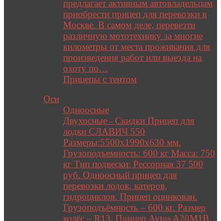
предлагает активным автовладельцам
приобрести прицеп для перевозки в
Москве. В самом деле, перевезти
различную мототехнику за многие
километры от места проживания для
произведения работ или выезда на
охоту по…
Прицепы с тентом
Close
Оси
Одноосные
Двухосные
Скидки Прицеп для
–
лодки СЛАВИЧ 550
Размеры:5500х1990х630 мм.
Грузоподъемность: 600 кг Масса: 750
кг Тип подвески: Рессорная 37 500
руб. Одноосный прицеп для
перевозки лодок, катеров,
гидроциклов. Прицеп оцинкован.
Грузоподъёмность – 600 кг. Размер
колёс – R13. Прицеп Avtos A20M1B