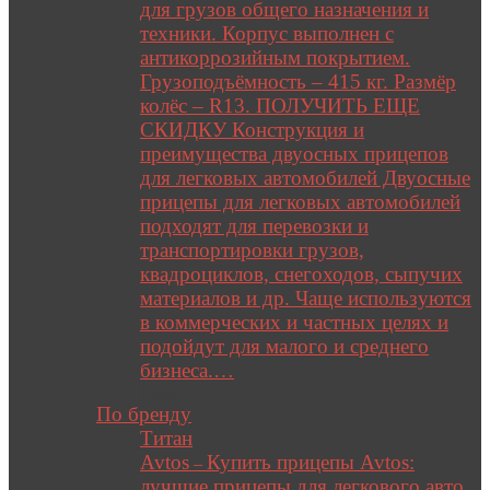
для грузов общего назначения и
техники. Корпус выполнен с
антикоррозийным покрытием.
Грузоподъёмность – 415 кг. Размёр
колёс – R13. ПОЛУЧИТЬ ЕЩЕ
СКИДКУ Конструкция и
преимущества двуосных прицепов
для легковых автомобилей Двуосные
прицепы для легковых автомобилей
подходят для перевозки и
транспортировки грузов,
квадроциклов, снегоходов, сыпучих
материалов и др. Чаще используются
в коммерческих и частных целях и
подойдут для малого и среднего
бизнеса.…
Close
По бренду
Титан
Avtos
Купить прицепы Avtos:
–
лучшие прицепы для легкового авто