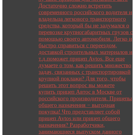
Достаточно сложно встретить
современного российского водителя и
владельца легкового транспортного
средства, который бы не задумался о
перевозке крупногабаритных грузов с
помощью своего автомобиля. Легко и
быстро справиться с переездом,
доставкой строительных материалов и
т.д.поможет прицеп Avtos. Все еще
думаете о том, как решить множество
задач, связанных с транспортировкой
крупной поклажи? Для того, чтобы
решить этот вопрос вы можете
купить прицеп Автос в Москве от
российского производителя. Прицепы
общего назначения − выгодная
покупка! Что представляет собой
прицеп Avtos или прицеп общего
назначения? Разработчики,
занимающиеся выпуском данного