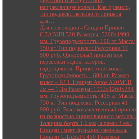
двуосной или одноосной;
направляющее колесо. Как правило,
тип подвески легкового прицепа
для…
Для снегоходов
Скидки Прицеп
–
СЛАВИЧ 520 Размеры: 5200х1990
мм. Грузоподъемность: 600 кг Масса:
750 кг Тип подвески: Рессорная 37
500 руб. Одноосный прицеп для
перевозки лодок, катеров,
гидроциклов. Прицеп оцинкован.
Грузоподъёмность – 600 кг. Размер
колёс – R13. Прицеп Avtos A20M1B
2м — 1,3м Размеры: 1992х1260х284
мм. Грузоподъемность: 415 кг Масса:
750 кг Тип подвески: Рессорная 41
900 руб. Высококачественный прицеп
из полностью оцинкованного металла.
Толщина борта 1,6 мм, а рамы 3 мм.
Прицеп имеет функцию самосвала.
Прицеп СЛАВИЧ 450 Размеры: