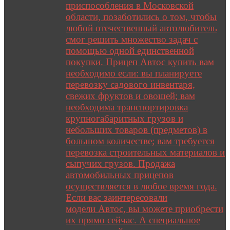
приспособления в Московской
области, позаботились о том, чтобы
любой отечественный автолюбитель
смог решить множество задач с
помощью одной единственной
покупки. Прицеп Автос купить вам
необходимо если: вы планируете
перевозку садового инвентаря,
свежих фруктов и овощей; вам
необходима транспортировка
крупногабаритных грузов и
небольших товаров (предметов) в
большом количестве; вам требуется
перевозка строительных материалов и
сыпучих грузов. Продажа
автомобильных прицепов
осуществляется в любое время года.
Если вас заинтересовали
модели Автос, вы можете приобрести
их прямо сейчас. А специальное