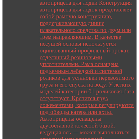
автоприцепа для лодки Конструкция
автоприцепа для лодок представляет
собой рамную конструкцию,
поддерживающую днище
плавательного средства по двум или
трем направляющим. В качестве
несущей основы используется
оцинкованный профильный прокат,
отделанный резиновыми
уплотнителями. Рама оснащена
подъемным лебедкой и системой
роликов для установки перевозимого
груза и его спуска на воду. У легких
моделей категории 01 роликовая база
отсутствует. Крепится груз
ложементами, которые регулируются
под обводы катера или яхты.
Автоприцепы оснащены
двусоставной колесной базой:
ведущая ось — может выполняться