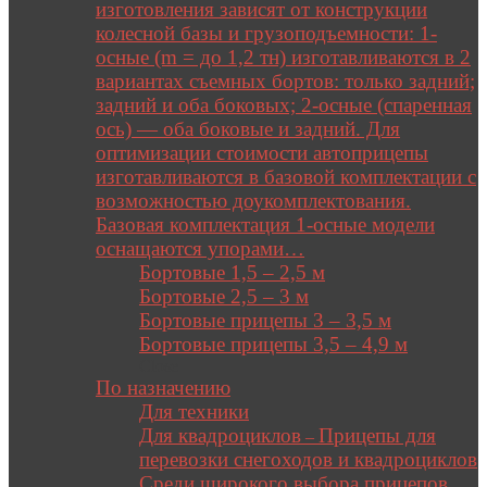
изготовления зависят от конструкции
колесной базы и грузоподъемности: 1-
осные (m = до 1,2 тн) изготавливаются в 2
вариантах съемных бортов: только задний;
задний и оба боковых; 2-осные (спаренная
ось) — оба боковые и задний. Для
оптимизации стоимости автоприцепы
изготавливаются в базовой комплектации с
возможностью доукомплектования.
Базовая комплектация 1-осные модели
оснащаются упорами…
Бортовые 1,5 – 2,5 м
Бортовые 2,5 – 3 м
Бортовые прицепы 3 – 3,5 м
Бортовые прицепы 3,5 – 4,9 м
Close
По назначению
Для техники
Для квадроциклов
Прицепы для
–
перевозки снегоходов и квадроциклов
Среди широкого выбора прицепов