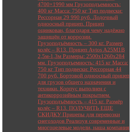
4700×1990 мм Грузоподъемность:
400 кг Масса: 750 кг Тип подвески:
Рессорная 29 990 руб. Лодочный
одноосный прицеп. Прицеп
оцинкован, благодаря чему надёжно
защищён от коррозии.
Грузоподъёмность – 300 кг. Размер
колёс – R13. Прицеп Avtos A25M1B
2,5м-1,3м Размеры: 2500х1260х284
мм. Грузоподъемность: 415 кг Масса:
750 кг Тип подвески: Рессорная 44
700 руб. Бортовой одноосный прицеп
для грузов общего назначения и
техники. Корпус выполнен с
антикоррозийным покрытием.
Грузоподъёмность – 415 кг. Размёр
колёс – R13. ПОЛУЧИТЬ ЕЩЕ
СКИДКУ Прицепы для перевозки
снегоходов Реализуя современные и
многоцелевые модели, наша компания