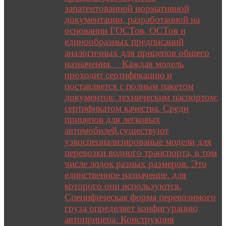
запатентованной нормативной
документации, разработанной на
основании ГОСТов, ОСТов и
единообразных предписаний
аналогичных для прицепов общего
назначения. Каждая модель
проходит сертификацию и
поставляется с полным пакетом
документов: техническим паспортом;
сертификатом качества. Среди
прицепов для легковых
автомобилей,существуют
узкоспециализированые модели для
перевозки водного транспорта, в том
числе лодок разных размеров. Это
единственное назначение, для
которого они используются.
Специфическая форма перевозимого
груза определяет конфигурацию
автоприцепа. Конструкция