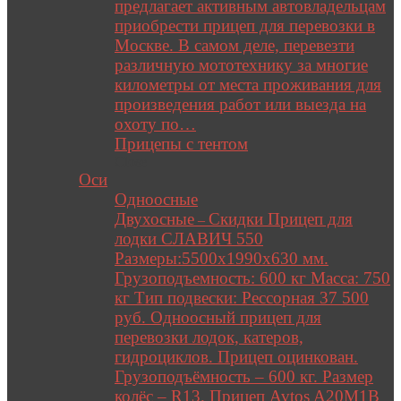
предлагает активным автовладельцам
приобрести прицеп для перевозки в
Москве. В самом деле, перевезти
различную мототехнику за многие
километры от места проживания для
произведения работ или выезда на
охоту по…
Прицепы с тентом
Close
Оси
Одноосные
Двухосные
Скидки Прицеп для
–
лодки СЛАВИЧ 550
Размеры:5500х1990х630 мм.
Грузоподъемность: 600 кг Масса: 750
кг Тип подвески: Рессорная 37 500
руб. Одноосный прицеп для
перевозки лодок, катеров,
гидроциклов. Прицеп оцинкован.
Грузоподъёмность – 600 кг. Размер
колёс – R13. Прицеп Avtos A20M1B