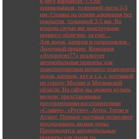
в двух вариантах: Ст3пс
оцинкованная, толщиной листа 3-5
мм; Сплавы на основе алюминия без
покрытия, толщиной 3-5 мм. Во
втором случае вес конструкции
немного облегчен, за счет…
Для лодок, катеров и гидроциклов
–
Лодочный прицеп Компания
«Avtopricep77» реализует
автомобильные прицепы для
транспортировки водного транспорта:
лодок, катеров, яхт и т.д. с доставкой
по городу Москве и Московской
области. На сайте вы можете купить
модели, представленные
предприятиями-изготовителями
«Славич», «Русич», Avtos, Титан и
Атлант. Прямые поставки позволяют
поддерживать низкие цены.
Производятся автомобильные
прицепы для лодок по