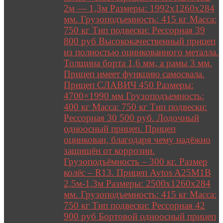
2м — 1,3м Размеры: 1992х1260х284
мм. Грузоподъемность: 415 кг Масса:
750 кг Тип подвески: Рессорная 39
800 руб Высококачественный прицеп
из полностью оцинкованного металла.
Толщина борта 1,6 мм, а рамы 3 мм.
Прицеп имеет функцию самосвала.
Прицеп СЛАВИЧ 450 Размеры:
4700×1990 мм Грузоподъемность:
400 кг Масса: 750 кг Тип подвески:
Рессорная 30 500 руб. Лодочный
одноосный прицеп. Прицеп
оцинкован, благодаря чему надёжно
защищён от коррозии.
Грузоподъёмность – 300 кг. Размер
колёс – R13. Прицеп Avtos A25M1B
2,5м-1,3м Размеры: 2500х1260х284
мм. Грузоподъемность: 415 кг Масса:
750 кг Тип подвески: Рессорная 42
900 руб Бортовой одноосный прицеп