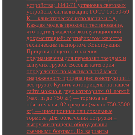
устройства; 3940-71 установка световых
устройств, сигнализации; ГОСТ 15150-69
К— климатическое исполнение и т.д.
Каждая модель проходит тестирование,
что подтверждается эксплуатационной
документацией: сертификатом качества,
техническим паспортом. Конструкция
Прицепы общего назначения
предназначены для перевозки твердых и
сыпучих грузов. Весовая категория
определяется по максимальной массе
снаряженного прицепа (вес конструкции +
вес груза). Купить автоприцепы на нашем
сайте можно в двух категориях: 01 легкой
(мах. m до 750 кг) — тормоза не
обязательны, 02 средняя (мах m 750-3500
кг) — инерционные или локальные
тормоза. Для облегчения погрузки –
выгрузки прицепы оборудованы
съемными бортами. Их варианты