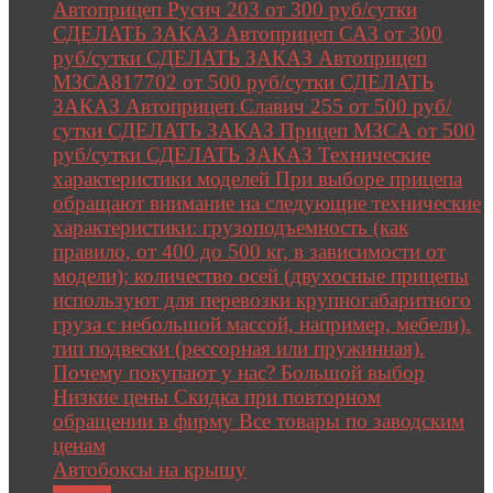
Автоприцеп Русич 203 от 300 руб/сутки
СДЕЛАТЬ ЗАКАЗ Автоприцеп САЗ от 300
руб/сутки СДЕЛАТЬ ЗАКАЗ Автоприцеп
МЗСА817702 от 500 руб/сутки СДЕЛАТЬ
ЗАКАЗ Автоприцеп Славич 255 от 500 руб/
сутки СДЕЛАТЬ ЗАКАЗ Прицеп МЗСА от 500
руб/сутки СДЕЛАТЬ ЗАКАЗ Технические
характеристики моделей При выборе прицепа
обращают внимание на следующие технические
характеристики: грузоподъемность (как
правило, от 400 до 500 кг, в зависимости от
модели); количество осей (двухосные прицепы
используют для перевозки крупногабаритного
груза с небольшой массой, например, мебели).
тип подвески (рессорная или пружинная).
Почему покупают у нас? Большой выбор
Низкие цены Скидка при повторном
обращении в фирму Все товары по заводским
ценам
Автобоксы на крышу