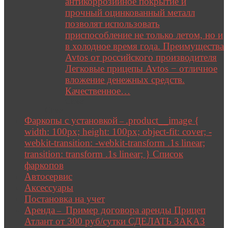
антикоррозийное покрытие и
прочный оцинкованный металл
позволят использовать
приспособление не только летом, но и
в холодное время года. Преимущества
Avtos от российского производителя
Легковые прицепы Avtos − отличное
вложение денежных средств.
Качественное…
Close
Close
Фаркопы с установкой
.product__image {
–
width: 100px; height: 100px; object-fit: cover; -
webkit-transition: -webkit-transform .1s linear;
transition: transform .1s linear; } Список
фаркопов
Автосервис
Аксессуары
Постановка на учет
Аренда
Пример договора аренды Прицеп
–
Атлант от 300 руб/сутки СДЕЛАТЬ ЗАКАЗ