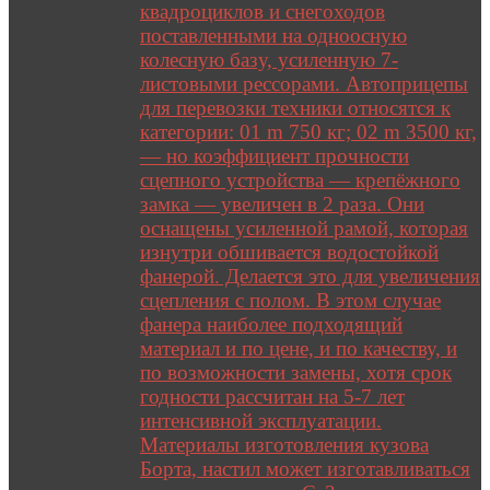
квадроциклов и снегоходов
поставленными на одноосную
колесную базу, усиленную 7-
листовыми рессорами. Автоприцепы
для перевозки техники относятся к
категории: 01 m 750 кг; 02 m 3500 кг,
— но коэффициент прочности
сцепного устройства — крепёжного
замка — увеличен в 2 раза. Они
оснащены усиленной рамой, которая
изнутри обшивается водостойкой
фанерой. Делается это для увеличения
сцепления с полом. В этом случае
фанера наиболее подходящий
материал и по цене, и по качеству, и
по возможности замены, хотя срок
годности рассчитан на 5-7 лет
интенсивной эксплуатации.
Материалы изготовления кузова
Борта, настил может изготавливаться