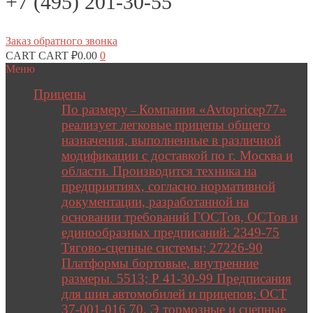
+7 (495) 201-30-55
Заказ обратного звонка
CART
CART
₽
0.00
0
Меню
Прицепы
По размеру
Компания «Avtopricep77»
–
реализует легковые прицепы общего
назначения, выполненные в различной
модификации с доставкой по г. Москва и
области. Производится техника на
предприятиях, согласно нормативной
документации, разработанной на
основании требований ГОСТов, ОСТов и
единообразных предписаний: 2349-75
Тягово-сцепные системы; 27226-90
Платформы бортовые, внутренние
размеры. 5513; Р 41-30-99 Предписания
для шин автомобилей и прицепов; ОСТ
37-001-016 70. Э тормозные и сцепные