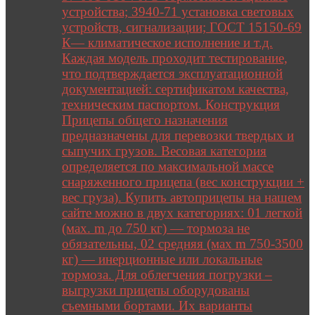
устройства; 3940-71 установка световых
устройств, сигнализации; ГОСТ 15150-69
К— климатическое исполнение и т.д.
Каждая модель проходит тестирование,
что подтверждается эксплуатационной
документацией: сертификатом качества,
техническим паспортом. Конструкция
Прицепы общего назначения
предназначены для перевозки твердых и
сыпучих грузов. Весовая категория
определяется по максимальной массе
снаряженного прицепа (вес конструкции +
вес груза). Купить автоприцепы на нашем
сайте можно в двух категориях: 01 легкой
(мах. m до 750 кг) — тормоза не
обязательны, 02 средняя (мах m 750-3500
кг) — инерционные или локальные
тормоза. Для облегчения погрузки –
выгрузки прицепы оборудованы
съемными бортами. Их варианты