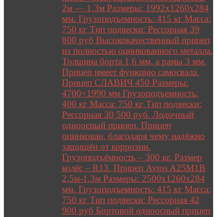
2м — 1,3м Размеры: 1992х1260х284
мм. Грузоподъемность: 415 кг Масса:
750 кг Тип подвески: Рессорная 39
800 руб Высококачественный прицеп
из полностью оцинкованного металла.
Толщина борта 1,6 мм, а рамы 3 мм.
Прицеп имеет функцию самосвала.
Прицеп СЛАВИЧ 450 Размеры:
4700×1990 мм Грузоподъемность:
400 кг Масса: 750 кг Тип подвески:
Рессорная 30 500 руб. Лодочный
одноосный прицеп. Прицеп
оцинкован, благодаря чему надёжно
защищён от коррозии.
Грузоподъёмность – 300 кг. Размер
колёс – R13. Прицеп Avtos A25M1B
2,5м-1,3м Размеры: 2500х1260х284
мм. Грузоподъемность: 415 кг Масса:
750 кг Тип подвески: Рессорная 42
900 руб Бортовой одноосный прицеп