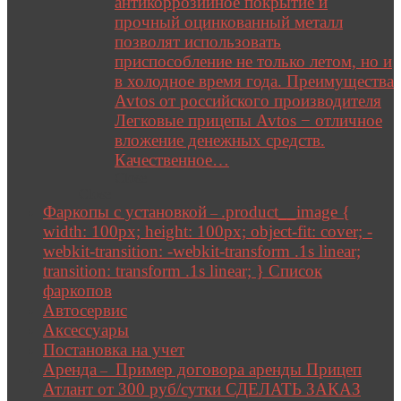
антикоррозийное покрытие и
прочный оцинкованный металл
позволят использовать
приспособление не только летом, но и
в холодное время года. Преимущества
Avtos от российского производителя
Легковые прицепы Avtos − отличное
вложение денежных средств.
Качественное…
Close
Close
Фаркопы с установкой
.product__image {
–
width: 100px; height: 100px; object-fit: cover; -
webkit-transition: -webkit-transform .1s linear;
transition: transform .1s linear; } Список
фаркопов
Автосервис
Аксессуары
Постановка на учет
Аренда
Пример договора аренды Прицеп
–
Атлант от 300 руб/сутки СДЕЛАТЬ ЗАКАЗ