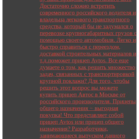
Достаточно сложно встретить
современного российского водителя и
владельца легкового транспортного
средства, который бы не задумался о
перевозке крупногабаритных грузов с
помощью своего автомобиля. Легко и
быстро справиться с переездом,
доставкой строительных материалов и
т.д.поможет прицеп Avtos. Все еще
думаете о том, как решить множество
задач, связанных с транспортировкой
крупной поклажи? Для того, чтобы
решить этот вопрос вы можете
купить прицеп Автос в Москве от
российского производителя. Прицепы
общего назначения − выгодная
покупка! Что представляет собой
прицеп Avtos или прицеп общего
назначения? Разработчики,
занимающиеся выпуском данного