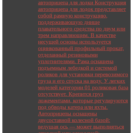
автоприцепа для лодки Конструкция
автоприцепа для лодок представляет
собой рамную конструкцию,
поддерживающую днище
плавательного средства по двум или
трем направляющим. В качестве
несущей основы используется
оцинкованный профильный прокат,
отделанный резиновыми
уплотнителями. Рама оснащена
подъемным лебедкой и системой
роликов для установки перевозимого
груза и его спуска на воду. У легких
моделей категории 01 роликовая база
отсутствует. Крепится груз
ложементами, которые регулируются
под обводы катера или яхты.
Автоприцепы оснащены
двусоставной колесной базой:
ведущая ось — может выполняться