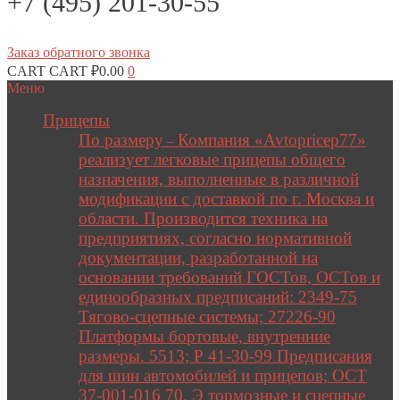
+7 (495) 201-30-55
Заказ обратного звонка
CART
CART
₽
0.00
0
Меню
Прицепы
По размеру
Компания «Avtopricep77»
–
реализует легковые прицепы общего
назначения, выполненные в различной
модификации с доставкой по г. Москва и
области. Производится техника на
предприятиях, согласно нормативной
документации, разработанной на
основании требований ГОСТов, ОСТов и
единообразных предписаний: 2349-75
Тягово-сцепные системы; 27226-90
Платформы бортовые, внутренние
размеры. 5513; Р 41-30-99 Предписания
для шин автомобилей и прицепов; ОСТ
37-001-016 70. Э тормозные и сцепные