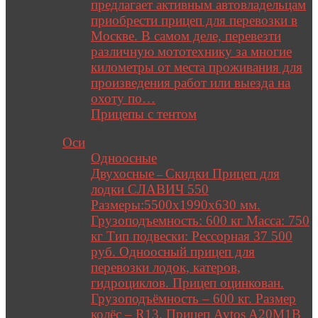
предлагает активным автовладельцам
приобрести прицеп для перевозки в
Москве. В самом деле, перевезти
различную мототехнику за многие
километры от места проживания для
произведения работ или выезда на
охоту по…
Прицепы с тентом
Close
Оси
Одноосные
Двухосные
Скидки Прицеп для
–
лодки СЛАВИЧ 550
Размеры:5500х1990х630 мм.
Грузоподъемность: 600 кг Масса: 750
кг Тип подвески: Рессорная 37 500
руб. Одноосный прицеп для
перевозки лодок, катеров,
гидроциклов. Прицеп оцинкован.
Грузоподъёмность – 600 кг. Размер
колёс – R13. Прицеп Avtos A20M1B