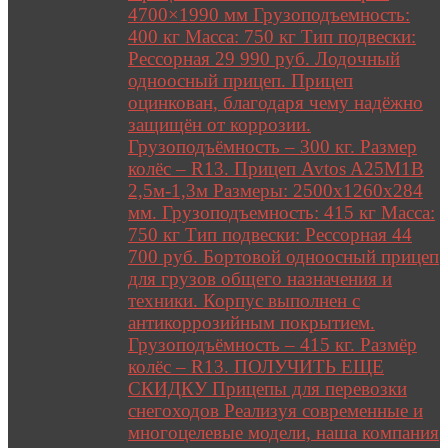
4700×1990 мм Грузоподъемность:
400 кг Масса: 750 кг Тип подвески:
Рессорная 29 990 руб. Лодочный
одноосный прицеп. Прицеп
оцинкован, благодаря чему надёжно
защищён от коррозии.
Грузоподъёмность – 300 кг. Размер
колёс – R13. Прицеп Avtos A25M1B
2,5м-1,3м Размеры: 2500х1260х284
мм. Грузоподъемность: 415 кг Масса:
750 кг Тип подвески: Рессорная 44
700 руб. Бортовой одноосный прицеп
для грузов общего назначения и
техники. Корпус выполнен с
антикоррозийным покрытием.
Грузоподъёмность – 415 кг. Размёр
колёс – R13. ПОЛУЧИТЬ ЕЩЕ
СКИДКУ Прицепы для перевозки
снегоходов Реализуя современные и
многоцелевые модели, наша компания