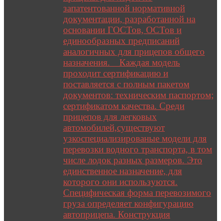
запатентованной нормативной
документации, разработанной на
основании ГОСТов, ОСТов и
единообразных предписаний
аналогичных для прицепов общего
назначения. Каждая модель
проходит сертификацию и
поставляется с полным пакетом
документов: техническим паспортом;
сертификатом качества. Среди
прицепов для легковых
автомобилей,существуют
узкоспециализированые модели для
перевозки водного транспорта, в том
числе лодок разных размеров. Это
единственное назначение, для
которого они используются.
Специфическая форма перевозимого
груза определяет конфигурацию
автоприцепа. Конструкция