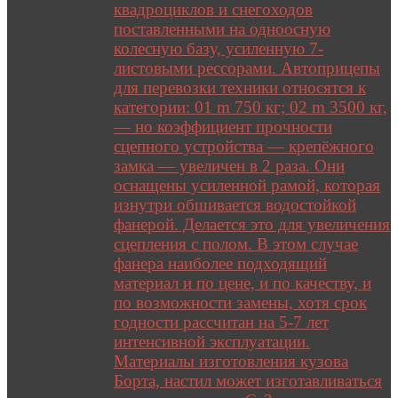
квадроциклов и снегоходов
поставленными на одноосную
колесную базу, усиленную 7-
листовыми рессорами. Автоприцепы
для перевозки техники относятся к
категории: 01 m 750 кг; 02 m 3500 кг,
— но коэффициент прочности
сцепного устройства — крепёжного
замка — увеличен в 2 раза. Они
оснащены усиленной рамой, которая
изнутри обшивается водостойкой
фанерой. Делается это для увеличения
сцепления с полом. В этом случае
фанера наиболее подходящий
материал и по цене, и по качеству, и
по возможности замены, хотя срок
годности рассчитан на 5-7 лет
интенсивной эксплуатации.
Материалы изготовления кузова
Борта, настил может изготавливаться