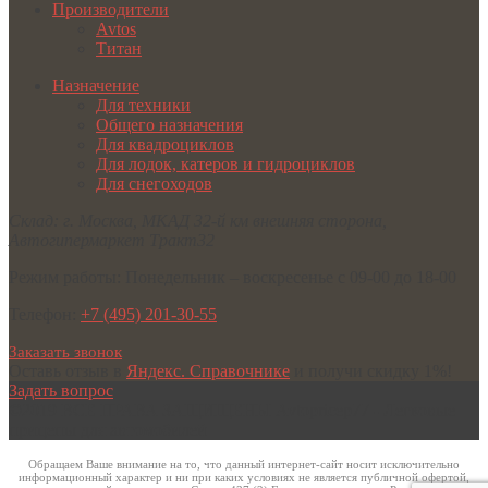
Производители
Avtos
Титан
Назначение
Для техники
Общего назначения
Для квадроциклов
Для лодок, катеров и гидроциклов
Для снегоходов
Склад:
г. Москва
,
МКАД 32-й км внешняя сторона,
Автогипермаркет Тракт32
Режим работы:
Понедельник – воскресенье с 09-00 до 18-00
Телефон:
+7 (495) 201-30-55
Заказать звонок
Оставь отзыв в
Яндекс. Справочнике
и получи скидку 1%!
Задать вопрос
©2019 ВСЕ ПРАВА ЗАЩИЩЕНЫ
Avtopricep77 - Легковые
прицепы для автомобилей
Обращаем Ваше внимание на то, что данный интернет-сайт носит исключительно
информационный характер и ни при каких условиях не является публичной офертой,