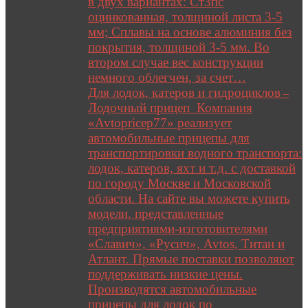
в двух вариантах: Ст3пс
оцинкованная, толщиной листа 3-5
мм; Сплавы на основе алюминия без
покрытия, толщиной 3-5 мм. Во
втором случае вес конструкции
немного облегчен, за счет…
Для лодок, катеров и гидроциклов
–
Лодочный прицеп Компания
«Avtopricep77» реализует
автомобильные прицепы для
транспортировки водного транспорта:
лодок, катеров, яхт и т.д. с доставкой
по городу Москве и Московской
области. На сайте вы можете купить
модели, представленные
предприятиями-изготовителями
«Славич», «Русич», Avtos, Титан и
Атлант. Прямые поставки позволяют
поддерживать низкие цены.
Производятся автомобильные
прицепы для лодок по