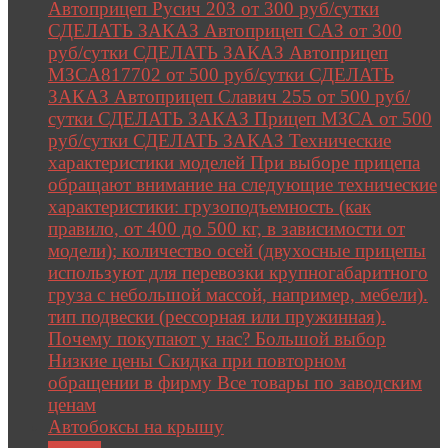
Автоприцеп Русич 203 от 300 руб/сутки
СДЕЛАТЬ ЗАКАЗ Автоприцеп САЗ от 300
руб/сутки СДЕЛАТЬ ЗАКАЗ Автоприцеп
МЗСА817702 от 500 руб/сутки СДЕЛАТЬ
ЗАКАЗ Автоприцеп Славич 255 от 500 руб/
сутки СДЕЛАТЬ ЗАКАЗ Прицеп МЗСА от 500
руб/сутки СДЕЛАТЬ ЗАКАЗ Технические
характеристики моделей При выборе прицепа
обращают внимание на следующие технические
характеристики: грузоподъемность (как
правило, от 400 до 500 кг, в зависимости от
модели); количество осей (двухосные прицепы
используют для перевозки крупногабаритного
груза с небольшой массой, например, мебели).
тип подвески (рессорная или пружинная).
Почему покупают у нас? Большой выбор
Низкие цены Скидка при повторном
обращении в фирму Все товары по заводским
ценам
Автобоксы на крышу