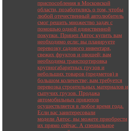
приспособления в Московской
области, позаботились о том, чтобы
любой отечественный автолюбитель
смог решить множество задач с
помощью одной единственной
покупки. Прицеп Автос купить вам
необходимо если: вы планируете
перевозку садового инвентаря,
свежих фруктов и овощей; вам
необходима транспортировка
крупногабаритных грузов и
небольших товаров (предметов) в
большом количестве; вам требуется
перевозка строительных материалов и
сыпучих грузов. Продажа
автомобильных прицепов
осуществляется в любое время года.
Если вас заинтересовали
модели Автос, вы можете приобрести
их прямо сейчас. А специальное