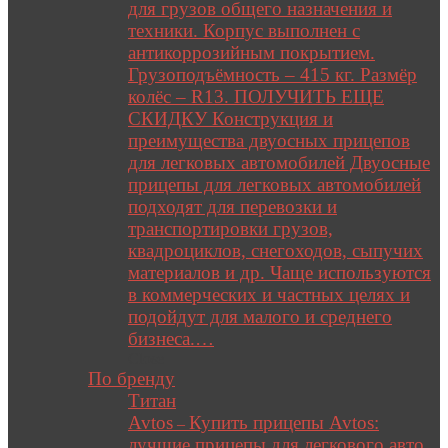
для грузов общего назначения и
техники. Корпус выполнен с
антикоррозийным покрытием.
Грузоподъёмность – 415 кг. Размёр
колёс – R13. ПОЛУЧИТЬ ЕЩЕ
СКИДКУ Конструкция и
преимущества двуосных прицепов
для легковых автомобилей Двуосные
прицепы для легковых автомобилей
подходят для перевозки и
транспортировки грузов,
квадроциклов, снегоходов, сыпучих
материалов и др. Чаще используются
в коммерческих и частных целях и
подойдут для малого и среднего
бизнеса.…
Close
По бренду
Титан
Avtos
Купить прицепы Avtos:
–
лучшие прицепы для легкового авто