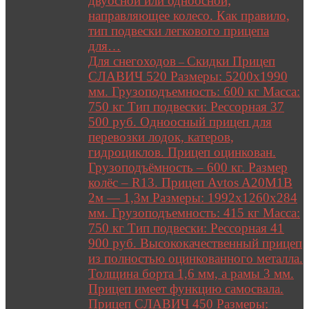
двуосной или одноосной;
направляющее колесо. Как правило,
тип подвески легкового прицепа
для…
Для снегоходов
Скидки Прицеп
–
СЛАВИЧ 520 Размеры: 5200х1990
мм. Грузоподъемность: 600 кг Масса:
750 кг Тип подвески: Рессорная 37
500 руб. Одноосный прицеп для
перевозки лодок, катеров,
гидроциклов. Прицеп оцинкован.
Грузоподъёмность – 600 кг. Размер
колёс – R13. Прицеп Avtos A20M1B
2м — 1,3м Размеры: 1992х1260х284
мм. Грузоподъемность: 415 кг Масса:
750 кг Тип подвески: Рессорная 41
900 руб. Высококачественный прицеп
из полностью оцинкованного металла.
Толщина борта 1,6 мм, а рамы 3 мм.
Прицеп имеет функцию самосвала.
Прицеп СЛАВИЧ 450 Размеры: