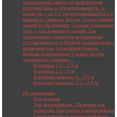
изготовления зависят от конструкции
колесной базы и грузоподъемности: 1-
осные (m = до 1,2 тн) изготавливаются в 2
вариантах съемных бортов: только задний;
задний и оба боковых; 2-осные (спаренная
ось) — оба боковые и задний. Для
оптимизации стоимости автоприцепы
изготавливаются в базовой комплектации с
возможностью доукомплектования.
Базовая комплектация 1-осные модели
оснащаются упорами…
Бортовые 1,5 – 2,5 м
Бортовые 2,5 – 3 м
Бортовые прицепы 3 – 3,5 м
Бортовые прицепы 3,5 – 4,9 м
Close
По назначению
Для техники
Для квадроциклов
Прицепы для
–
перевозки снегоходов и квадроциклов
Среди широкого выбора прицепов