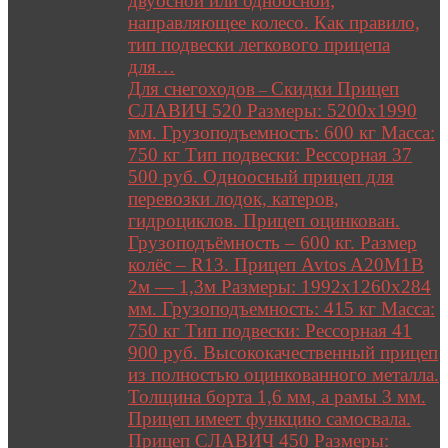
двуосной или одноосной;
направляющее колесо. Как правило,
тип подвески легкового прицепа
для…
Для снегоходов
Скидки Прицеп
–
СЛАВИЧ 520 Размеры: 5200х1990
мм. Грузоподъемность: 600 кг Масса:
750 кг Тип подвески: Рессорная 37
500 руб. Одноосный прицеп для
перевозки лодок, катеров,
гидроциклов. Прицеп оцинкован.
Грузоподъёмность – 600 кг. Размер
колёс – R13. Прицеп Avtos A20M1B
2м — 1,3м Размеры: 1992х1260х284
мм. Грузоподъемность: 415 кг Масса:
750 кг Тип подвески: Рессорная 41
900 руб. Высококачественный прицеп
из полностью оцинкованного металла.
Толщина борта 1,6 мм, а рамы 3 мм.
Прицеп имеет функцию самосвала.
Прицеп СЛАВИЧ 450 Размеры: