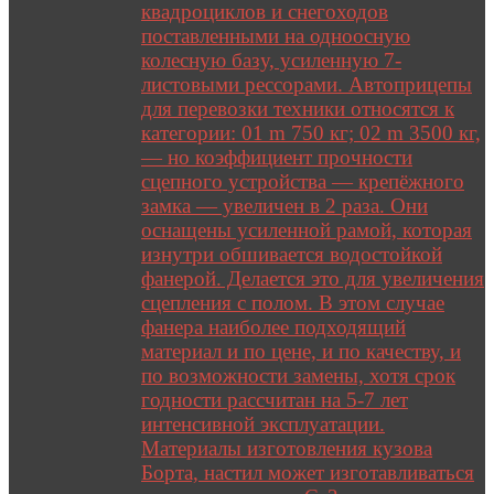
квадроциклов и снегоходов
поставленными на одноосную
колесную базу, усиленную 7-
листовыми рессорами. Автоприцепы
для перевозки техники относятся к
категории: 01 m 750 кг; 02 m 3500 кг,
— но коэффициент прочности
сцепного устройства — крепёжного
замка — увеличен в 2 раза. Они
оснащены усиленной рамой, которая
изнутри обшивается водостойкой
фанерой. Делается это для увеличения
сцепления с полом. В этом случае
фанера наиболее подходящий
материал и по цене, и по качеству, и
по возможности замены, хотя срок
годности рассчитан на 5-7 лет
интенсивной эксплуатации.
Материалы изготовления кузова
Борта, настил может изготавливаться