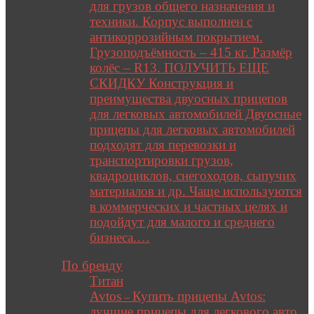
для грузов общего назначения и
техники. Корпус выполнен с
антикоррозийным покрытием.
Грузоподъёмность – 415 кг. Размёр
колёс – R13. ПОЛУЧИТЬ ЕЩЕ
СКИДКУ Конструкция и
преимущества двуосных прицепов
для легковых автомобилей Двуосные
прицепы для легковых автомобилей
подходят для перевозки и
транспортировки грузов,
квадроциклов, снегоходов, сыпучих
материалов и др. Чаще используются
в коммерческих и частных целях и
подойдут для малого и среднего
бизнеса.…
Close
По бренду
Титан
Avtos
Купить прицепы Avtos:
–
лучшие прицепы для легкового авто