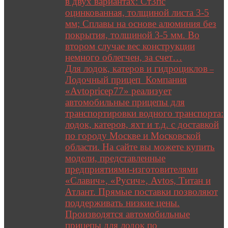
в двух вариантах: Ст3пс
оцинкованная, толщиной листа 3-5
мм; Сплавы на основе алюминия без
покрытия, толщиной 3-5 мм. Во
втором случае вес конструкции
немного облегчен, за счет…
Для лодок, катеров и гидроциклов
–
Лодочный прицеп Компания
«Avtopricep77» реализует
автомобильные прицепы для
транспортировки водного транспорта:
лодок, катеров, яхт и т.д. с доставкой
по городу Москве и Московской
области. На сайте вы можете купить
модели, представленные
предприятиями-изготовителями
«Славич», «Русич», Avtos, Титан и
Атлант. Прямые поставки позволяют
поддерживать низкие цены.
Производятся автомобильные
прицепы для лодок по