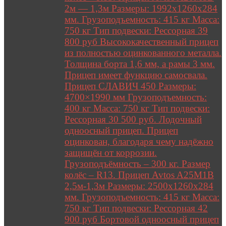
2м — 1,3м Размеры: 1992х1260х284
мм. Грузоподъемность: 415 кг Масса:
750 кг Тип подвески: Рессорная 39
800 руб Высококачественный прицеп
из полностью оцинкованного металла.
Толщина борта 1,6 мм, а рамы 3 мм.
Прицеп имеет функцию самосвала.
Прицеп СЛАВИЧ 450 Размеры:
4700×1990 мм Грузоподъемность:
400 кг Масса: 750 кг Тип подвески:
Рессорная 30 500 руб. Лодочный
одноосный прицеп. Прицеп
оцинкован, благодаря чему надёжно
защищён от коррозии.
Грузоподъёмность – 300 кг. Размер
колёс – R13. Прицеп Avtos A25M1B
2,5м-1,3м Размеры: 2500х1260х284
мм. Грузоподъемность: 415 кг Масса:
750 кг Тип подвески: Рессорная 42
900 руб Бортовой одноосный прицеп