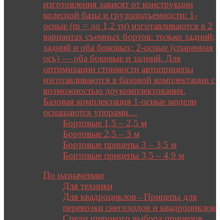
изготовления зависят от конструкции
колесной базы и грузоподъемности: 1-
осные (m = до 1,2 тн) изготавливаются в 2
вариантах съемных бортов: только задний;
задний и оба боковых; 2-осные (спаренная
ось) — оба боковые и задний. Для
оптимизации стоимости автоприцепы
изготавливаются в базовой комплектации с
возможностью доукомплектования.
Базовая комплектация 1-осные модели
оснащаются упорами…
Бортовые 1,5 – 2,5 м
Бортовые 2,5 – 3 м
Бортовые прицепы 3 – 3,5 м
Бортовые прицепы 3,5 – 4,9 м
Close
По назначению
Для техники
Для квадроциклов
Прицепы для
–
перевозки снегоходов и квадроциклов
Среди широкого выбора прицепов