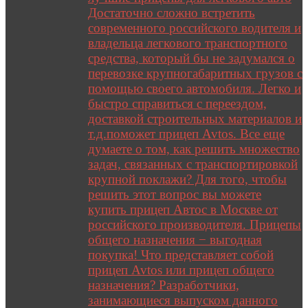
Достаточно сложно встретить
современного российского водителя и
владельца легкового транспортного
средства, который бы не задумался о
перевозке крупногабаритных грузов с
помощью своего автомобиля. Легко и
быстро справиться с переездом,
доставкой строительных материалов и
т.д.поможет прицеп Avtos. Все еще
думаете о том, как решить множество
задач, связанных с транспортировкой
крупной поклажи? Для того, чтобы
решить этот вопрос вы можете
купить прицеп Автос в Москве от
российского производителя. Прицепы
общего назначения − выгодная
покупка! Что представляет собой
прицеп Avtos или прицеп общего
назначения? Разработчики,
занимающиеся выпуском данного