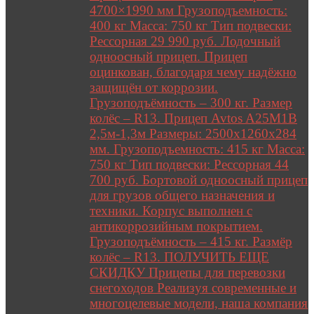
4700×1990 мм Грузоподъемность:
400 кг Масса: 750 кг Тип подвески:
Рессорная 29 990 руб. Лодочный
одноосный прицеп. Прицеп
оцинкован, благодаря чему надёжно
защищён от коррозии.
Грузоподъёмность – 300 кг. Размер
колёс – R13. Прицеп Avtos A25M1B
2,5м-1,3м Размеры: 2500х1260х284
мм. Грузоподъемность: 415 кг Масса:
750 кг Тип подвески: Рессорная 44
700 руб. Бортовой одноосный прицеп
для грузов общего назначения и
техники. Корпус выполнен с
антикоррозийным покрытием.
Грузоподъёмность – 415 кг. Размёр
колёс – R13. ПОЛУЧИТЬ ЕЩЕ
СКИДКУ Прицепы для перевозки
снегоходов Реализуя современные и
многоцелевые модели, наша компания