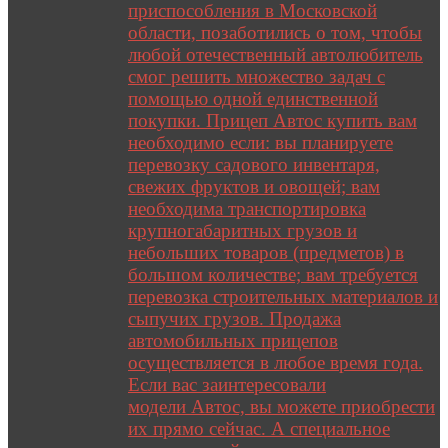
приспособления в Московской
области, позаботились о том, чтобы
любой отечественный автолюбитель
смог решить множество задач с
помощью одной единственной
покупки. Прицеп Автос купить вам
необходимо если: вы планируете
перевозку садового инвентаря,
свежих фруктов и овощей; вам
необходима транспортировка
крупногабаритных грузов и
небольших товаров (предметов) в
большом количестве; вам требуется
перевозка строительных материалов и
сыпучих грузов. Продажа
автомобильных прицепов
осуществляется в любое время года.
Если вас заинтересовали
модели Автос, вы можете приобрести
их прямо сейчас. А специальное