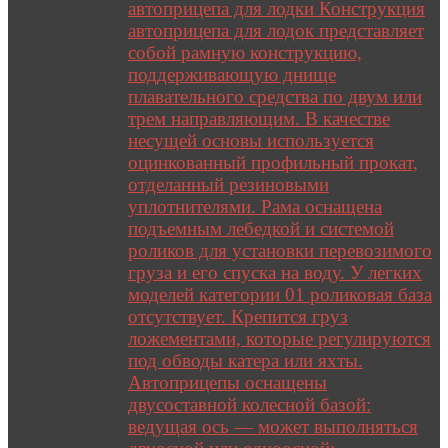
автоприцепа для лодки Конструкция
автоприцепа для лодок представляет
собой рамную конструкцию,
поддерживающую днище
плавательного средства по двум или
трем направляющим. В качестве
несущей основы используется
оцинкованный профильный прокат,
отделанный резиновыми
уплотнителями. Рама оснащена
подъемным лебедкой и системой
роликов для установки перевозимого
груза и его спуска на воду. У легких
моделей категории 01 роликовая база
отсутствует. Крепится груз
ложементами, которые регулируются
под обводы катера или яхты.
Автоприцепы оснащены
двусоставной колесной базой:
ведущая ось — может выполняться