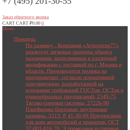
+7 (495) 201-30-55
Заказ обратного звонка
CART
CART
₽
0.00
0
Меню
Прицепы
По размеру
Компания «Avtopricep77»
–
реализует легковые прицепы общего
назначения, выполненные в различной
модификации с доставкой по г. Москва и
области. Производится техника на
предприятиях, согласно нормативной
документации, разработанной на
основании требований ГОСТов, ОСТов и
единообразных предписаний: 2349-75
Тягово-сцепные системы; 27226-90
Платформы бортовые, внутренние
размеры. 5513; Р 41-30-99 Предписания
для шин автомобилей и прицепов; ОСТ
37-001-016 70. Э тормозные и сцепные