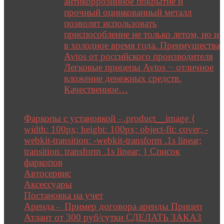
антикоррозийное покрытие и
прочный оцинкованный металл
позволят использовать
приспособление не только летом, но и
в холодное время года. Преимущества
Avtos от российского производителя
Легковые прицепы Avtos − отличное
вложение денежных средств.
Качественное…
Close
Close
Фаркопы с установкой
.product__image {
–
width: 100px; height: 100px; object-fit: cover; -
webkit-transition: -webkit-transform .1s linear;
transition: transform .1s linear; } Список
фаркопов
Автосервис
Аксессуары
Постановка на учет
Аренда
Пример договора аренды Прицеп
–
Атлант от 300 руб/сутки СДЕЛАТЬ ЗАКАЗ