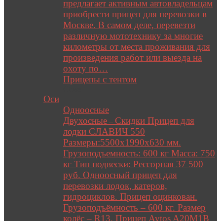
предлагает активным автовладельцам
приобрести прицеп для перевозки в
Москве. В самом деле, перевезти
различную мототехнику за многие
километры от места проживания для
произведения работ или выезда на
охоту по…
Прицепы с тентом
Close
Оси
Одноосные
Двухосные
Скидки Прицеп для
–
лодки СЛАВИЧ 550
Размеры:5500х1990х630 мм.
Грузоподъемность: 600 кг Масса: 750
кг Тип подвески: Рессорная 37 500
руб. Одноосный прицеп для
перевозки лодок, катеров,
гидроциклов. Прицеп оцинкован.
Грузоподъёмность – 600 кг. Размер
колёс – R13. Прицеп Avtos A20M1B