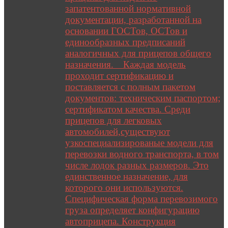
запатентованной нормативной
документации, разработанной на
основании ГОСТов, ОСТов и
единообразных предписаний
аналогичных для прицепов общего
назначения. Каждая модель
проходит сертификацию и
поставляется с полным пакетом
документов: техническим паспортом;
сертификатом качества. Среди
прицепов для легковых
автомобилей,существуют
узкоспециализированые модели для
перевозки водного транспорта, в том
числе лодок разных размеров. Это
единственное назначение, для
которого они используются.
Специфическая форма перевозимого
груза определяет конфигурацию
автоприцепа. Конструкция