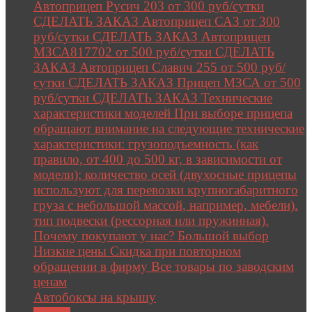
Автоприцеп Русич 203 от 300 руб/сутки
СДЕЛАТЬ ЗАКАЗ Автоприцеп САЗ от 300
руб/сутки СДЕЛАТЬ ЗАКАЗ Автоприцеп
МЗСА817702 от 500 руб/сутки СДЕЛАТЬ
ЗАКАЗ Автоприцеп Славич 255 от 500 руб/
сутки СДЕЛАТЬ ЗАКАЗ Прицеп МЗСА от 500
руб/сутки СДЕЛАТЬ ЗАКАЗ Технические
характеристики моделей При выборе прицепа
обращают внимание на следующие технические
характеристики: грузоподъемность (как
правило, от 400 до 500 кг, в зависимости от
модели); количество осей (двухосные прицепы
используют для перевозки крупногабаритного
груза с небольшой массой, например, мебели).
тип подвески (рессорная или пружинная).
Почему покупают у нас? Большой выбор
Низкие цены Скидка при повторном
обращении в фирму Все товары по заводским
ценам
Автобоксы на крышу