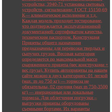
устройства; 3940-71 установка световых
устройств, сигнализации; ГОСТ 15150-69
К— климатическое исполнение и т.д.
Каждая модель проходит тестирование,
что подтверждается эксплуатационной
документацией: сертификатом качества,
техническим паспортом. Конструкция
Прицепы общего назначения
предназначены для перевозки твердых и
сыпучих грузов. Весовая категория
определяется по максимальной массе
снаряженного прицепа (вес конструкции +
вес груза). Купить автоприцепы на нашем
сайте можно в двух категориях: 01 легкой
(мах. m до 750 кг) — тормоза не
обязательны, 02 средняя (мах m 750-3500
кг) — инерционные или локальные
тормоза. Для облегчения погрузки –
выгрузки прицепы оборудованы
съемными бортами. Их варианты