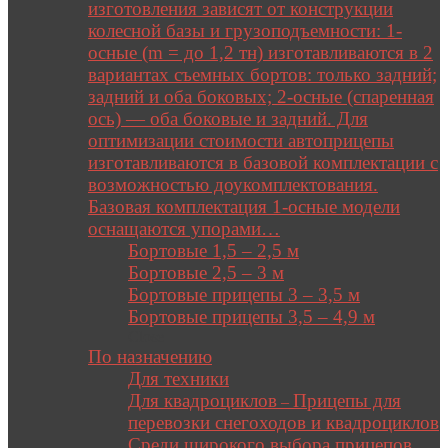
изготовления зависят от конструкции
колесной базы и грузоподъемности: 1-
осные (m = до 1,2 тн) изготавливаются в 2
вариантах съемных бортов: только задний;
задний и оба боковых; 2-осные (спаренная
ось) — оба боковые и задний. Для
оптимизации стоимости автоприцепы
изготавливаются в базовой комплектации с
возможностью доукомплектования.
Базовая комплектация 1-осные модели
оснащаются упорами…
Бортовые 1,5 – 2,5 м
Бортовые 2,5 – 3 м
Бортовые прицепы 3 – 3,5 м
Бортовые прицепы 3,5 – 4,9 м
Close
По назначению
Для техники
Для квадроциклов
Прицепы для
–
перевозки снегоходов и квадроциклов
Среди широкого выбора прицепов