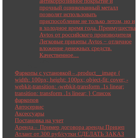
антикоррозийное покрытие и
прочный оцинкованный металл
позволят использовать
приспособление не только летом, но и
в холодное время года. Преимущества
Avtos от российского производителя
Легковые прицепы Avtos − отличное
вложение денежных средств.
Качественное…
Close
Close
Фаркопы с установкой
.product__image {
–
width: 100px; height: 100px; object-fit: cover; -
webkit-transition: -webkit-transform .1s linear;
transition: transform .1s linear; } Список
фаркопов
Автосервис
Аксессуары
Постановка на учет
Аренда
Пример договора аренды Прицеп
–
Атлант от 300 руб/сутки СДЕЛАТЬ ЗАКАЗ