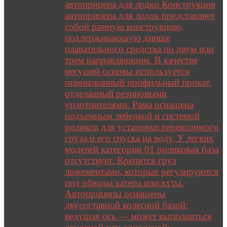
автоприцепа для лодки Конструкция
автоприцепа для лодок представляет
собой рамную конструкцию,
поддерживающую днище
плавательного средства по двум или
трем направляющим. В качестве
несущей основы используется
оцинкованный профильный прокат,
отделанный резиновыми
уплотнителями. Рама оснащена
подъемным лебедкой и системой
роликов для установки перевозимого
груза и его спуска на воду. У легких
моделей категории 01 роликовая база
отсутствует. Крепится груз
ложементами, которые регулируются
под обводы катера или яхты.
Автоприцепы оснащены
двусоставной колесной базой:
ведущая ось — может выполняться