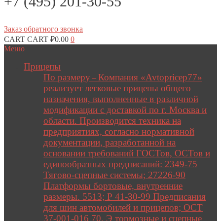
+7 (495) 201-30-55
Заказ обратного звонка
CART
CART
₽
0.00
0
Меню
Прицепы
По размеру
Компания «Avtopricep77»
–
реализует легковые прицепы общего
назначения, выполненные в различной
модификации с доставкой по г. Москва и
области. Производится техника на
предприятиях, согласно нормативной
документации, разработанной на
основании требований ГОСТов, ОСТов и
единообразных предписаний: 2349-75
Тягово-сцепные системы; 27226-90
Платформы бортовые, внутренние
размеры. 5513; Р 41-30-99 Предписания
для шин автомобилей и прицепов; ОСТ
37-001-016 70. Э тормозные и сцепные