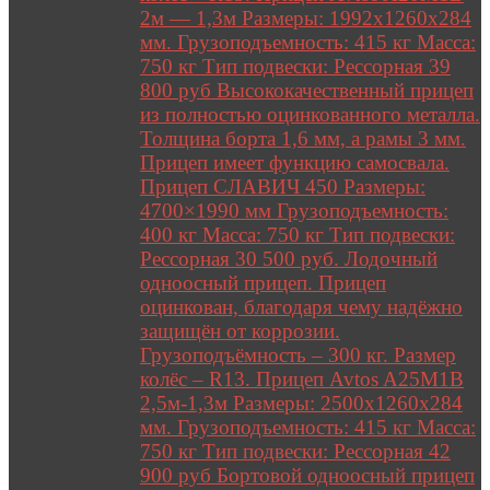
2м — 1,3м Размеры: 1992х1260х284
мм. Грузоподъемность: 415 кг Масса:
750 кг Тип подвески: Рессорная 39
800 руб Высококачественный прицеп
из полностью оцинкованного металла.
Толщина борта 1,6 мм, а рамы 3 мм.
Прицеп имеет функцию самосвала.
Прицеп СЛАВИЧ 450 Размеры:
4700×1990 мм Грузоподъемность:
400 кг Масса: 750 кг Тип подвески:
Рессорная 30 500 руб. Лодочный
одноосный прицеп. Прицеп
оцинкован, благодаря чему надёжно
защищён от коррозии.
Грузоподъёмность – 300 кг. Размер
колёс – R13. Прицеп Avtos A25M1B
2,5м-1,3м Размеры: 2500х1260х284
мм. Грузоподъемность: 415 кг Масса:
750 кг Тип подвески: Рессорная 42
900 руб Бортовой одноосный прицеп