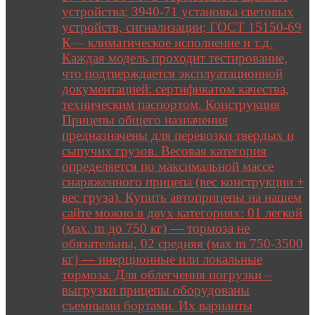
устройства; 3940-71 установка световых
устройств, сигнализации; ГОСТ 15150-69
К— климатическое исполнение и т.д.
Каждая модель проходит тестирование,
что подтверждается эксплуатационной
документацией: сертификатом качества,
техническим паспортом. Конструкция
Прицепы общего назначения
предназначены для перевозки твердых и
сыпучих грузов. Весовая категория
определяется по максимальной массе
снаряженного прицепа (вес конструкции +
вес груза). Купить автоприцепы на нашем
сайте можно в двух категориях: 01 легкой
(мах. m до 750 кг) — тормоза не
обязательны, 02 средняя (мах m 750-3500
кг) — инерционные или локальные
тормоза. Для облегчения погрузки –
выгрузки прицепы оборудованы
съемными бортами. Их варианты