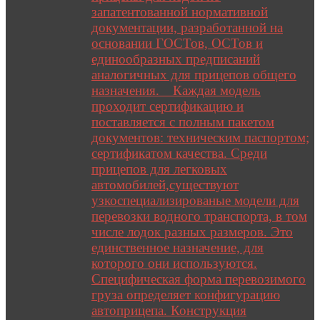
запатентованной нормативной
документации, разработанной на
основании ГОСТов, ОСТов и
единообразных предписаний
аналогичных для прицепов общего
назначения. Каждая модель
проходит сертификацию и
поставляется с полным пакетом
документов: техническим паспортом;
сертификатом качества. Среди
прицепов для легковых
автомобилей,существуют
узкоспециализированые модели для
перевозки водного транспорта, в том
числе лодок разных размеров. Это
единственное назначение, для
которого они используются.
Специфическая форма перевозимого
груза определяет конфигурацию
автоприцепа. Конструкция