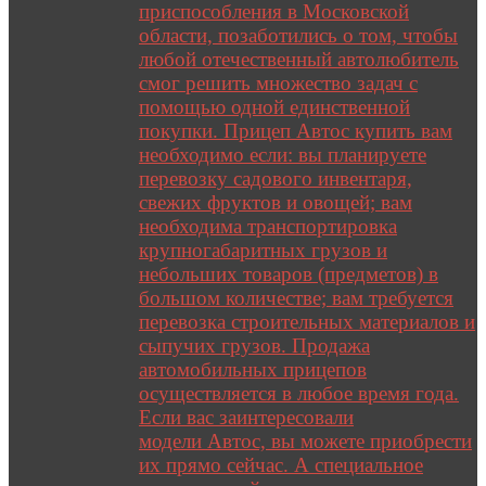
приспособления в Московской
области, позаботились о том, чтобы
любой отечественный автолюбитель
смог решить множество задач с
помощью одной единственной
покупки. Прицеп Автос купить вам
необходимо если: вы планируете
перевозку садового инвентаря,
свежих фруктов и овощей; вам
необходима транспортировка
крупногабаритных грузов и
небольших товаров (предметов) в
большом количестве; вам требуется
перевозка строительных материалов и
сыпучих грузов. Продажа
автомобильных прицепов
осуществляется в любое время года.
Если вас заинтересовали
модели Автос, вы можете приобрести
их прямо сейчас. А специальное