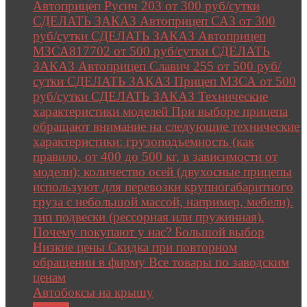
Автоприцеп Русич 203 от 300 руб/сутки
СДЕЛАТЬ ЗАКАЗ Автоприцеп САЗ от 300
руб/сутки СДЕЛАТЬ ЗАКАЗ Автоприцеп
МЗСА817702 от 500 руб/сутки СДЕЛАТЬ
ЗАКАЗ Автоприцеп Славич 255 от 500 руб/
сутки СДЕЛАТЬ ЗАКАЗ Прицеп МЗСА от 500
руб/сутки СДЕЛАТЬ ЗАКАЗ Технические
характеристики моделей При выборе прицепа
обращают внимание на следующие технические
характеристики: грузоподъемность (как
правило, от 400 до 500 кг, в зависимости от
модели); количество осей (двухосные прицепы
используют для перевозки крупногабаритного
груза с небольшой массой, например, мебели).
тип подвески (рессорная или пружинная).
Почему покупают у нас? Большой выбор
Низкие цены Скидка при повторном
обращении в фирму Все товары по заводским
ценам
Автобоксы на крышу