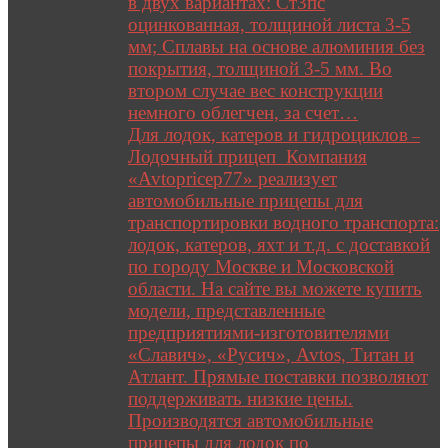
в двух вариантах: Ст3пс
оцинкованная, толщиной листа 3-5
мм; Сплавы на основе алюминия без
покрытия, толщиной 3-5 мм. Во
втором случае вес конструкции
немного облегчен, за счет…
Для лодок, катеров и гидроциклов
–
Лодочный прицеп Компания
«Avtopricep77» реализует
автомобильные прицепы для
транспортировки водного транспорта:
лодок, катеров, яхт и т.д. с доставкой
по городу Москве и Московской
области. На сайте вы можете купить
модели, представленные
предприятиями-изготовителями
«Славич», «Русич», Avtos, Титан и
Атлант. Прямые поставки позволяют
поддерживать низкие цены.
Производятся автомобильные
прицепы для лодок по