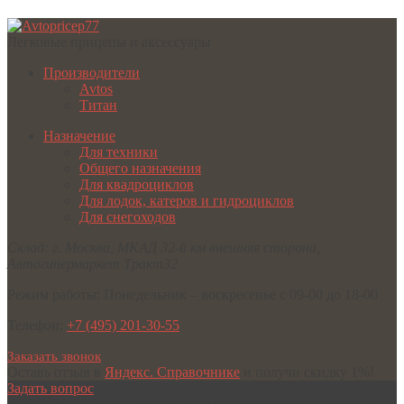
Легковые прицепы и аксессуары
Производители
Avtos
Титан
Назначение
Для техники
Общего назначения
Для квадроциклов
Для лодок, катеров и гидроциклов
Для снегоходов
Склад:
г. Москва
,
МКАД 32-й км внешняя сторона,
Автогипермаркет Тракт32
Режим работы:
Понедельник – воскресенье с 09-00 до 18-00
Телефон:
+7 (495) 201-30-55
Заказать звонок
Оставь отзыв в
Яндекс. Справочнике
и получи скидку 1%!
Задать вопрос