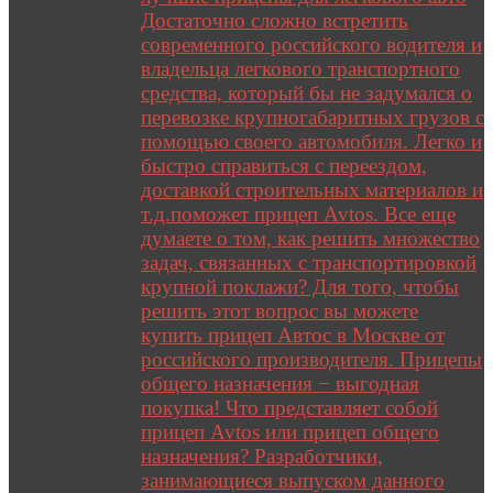
Достаточно сложно встретить
современного российского водителя и
владельца легкового транспортного
средства, который бы не задумался о
перевозке крупногабаритных грузов с
помощью своего автомобиля. Легко и
быстро справиться с переездом,
доставкой строительных материалов и
т.д.поможет прицеп Avtos. Все еще
думаете о том, как решить множество
задач, связанных с транспортировкой
крупной поклажи? Для того, чтобы
решить этот вопрос вы можете
купить прицеп Автос в Москве от
российского производителя. Прицепы
общего назначения − выгодная
покупка! Что представляет собой
прицеп Avtos или прицеп общего
назначения? Разработчики,
занимающиеся выпуском данного