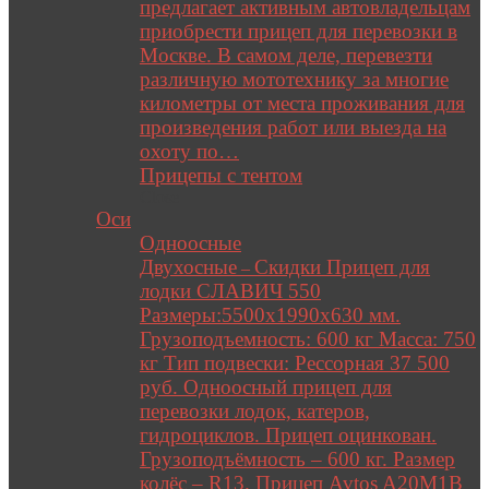
предлагает активным автовладельцам
приобрести прицеп для перевозки в
Москве. В самом деле, перевезти
различную мототехнику за многие
километры от места проживания для
произведения работ или выезда на
охоту по…
Прицепы с тентом
Close
Оси
Одноосные
Двухосные
Скидки Прицеп для
–
лодки СЛАВИЧ 550
Размеры:5500х1990х630 мм.
Грузоподъемность: 600 кг Масса: 750
кг Тип подвески: Рессорная 37 500
руб. Одноосный прицеп для
перевозки лодок, катеров,
гидроциклов. Прицеп оцинкован.
Грузоподъёмность – 600 кг. Размер
колёс – R13. Прицеп Avtos A20M1B