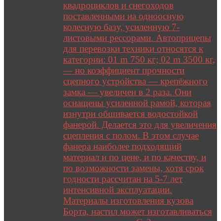
квадроциклов и снегоходов
поставленными на одноосную
колесную базу, усиленную 7-
листовыми рессорами. Автоприцепы
для перевозки техники относятся к
категории: 01 m 750 кг; 02 m 3500 кг,
— но коэффициент прочности
сцепного устройства — крепёжного
замка — увеличен в 2 раза. Они
оснащены усиленной рамой, которая
изнутри обшивается водостойкой
фанерой. Делается это для увеличения
сцепления с полом. В этом случае
фанера наиболее подходящий
материал и по цене, и по качеству, и
по возможности замены, хотя срок
годности рассчитан на 5-7 лет
интенсивной эксплуатации.
Материалы изготовления кузова
Борта, настил может изготавливаться