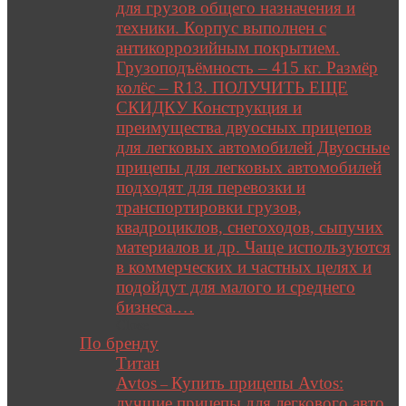
для грузов общего назначения и
техники. Корпус выполнен с
антикоррозийным покрытием.
Грузоподъёмность – 415 кг. Размёр
колёс – R13. ПОЛУЧИТЬ ЕЩЕ
СКИДКУ Конструкция и
преимущества двуосных прицепов
для легковых автомобилей Двуосные
прицепы для легковых автомобилей
подходят для перевозки и
транспортировки грузов,
квадроциклов, снегоходов, сыпучих
материалов и др. Чаще используются
в коммерческих и частных целях и
подойдут для малого и среднего
бизнеса.…
Close
По бренду
Титан
Avtos
Купить прицепы Avtos:
–
лучшие прицепы для легкового авто