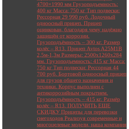
4700×1990 мм Грузоподъемность:
400 кг Масса: 750 кг Тип подвески:
Рессорная 29 990 руб. Лодочный
одноосный прицеп. Прицеп
оцинкован, благодаря чему надёжно
защищён от коррозии.
Грузоподъёмность – 300 кг. Размер
колёс – R13. Прицеп Avtos A25M1B
2,5м-1,3м Размеры: 2500х1260х284
мм. Грузоподъемность: 415 кг Масса:
750 кг Тип подвески: Рессорная 44
700 руб. Бортовой одноосный прицеп
для грузов общего назначения и
техники. Корпус выполнен с
антикоррозийным покрытием.
Грузоподъёмность – 415 кг. Размёр
колёс – R13. ПОЛУЧИТЬ ЕЩЕ
СКИДКУ Прицепы для перевозки
снегоходов Реализуя современные и
многоцелевые модели, наша компания