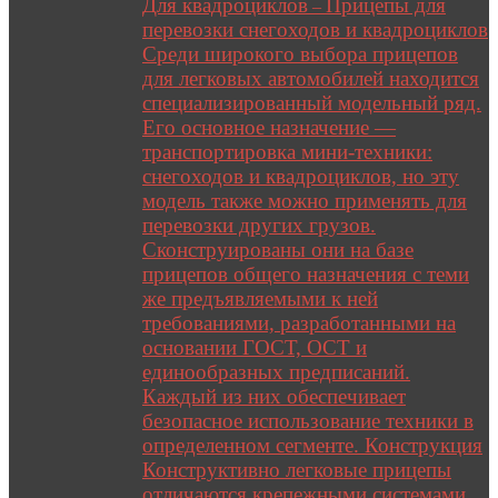
Для квадроциклов
Прицепы для
–
перевозки снегоходов и квадроциклов
Среди широкого выбора прицепов
для легковых автомобилей находится
специализированный модельный ряд.
Его основное назначение —
транспортировка мини-техники:
снегоходов и квадроциклов, но эту
модель также можно применять для
перевозки других грузов.
Сконструированы они на базе
прицепов общего назначения с теми
же предъявляемыми к ней
требованиями, разработанными на
основании ГОСТ, ОСТ и
единообразных предписаний.
Каждый из них обеспечивает
безопасное использование техники в
определенном сегменте. Конструкция
Конструктивно легковые прицепы
отличаются крепежными системами,