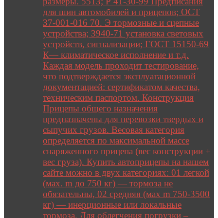
размеры. 5513; Р 41-30-99 Предписания
для шин автомобилей и прицепов; ОСТ
37-001-016 70. Э тормозные и сцепные
устройства; 3940-71 установка световых
устройств, сигнализации; ГОСТ 15150-69
К— климатическое исполнение и т.д.
Каждая модель проходит тестирование,
что подтверждается эксплуатационной
документацией: сертификатом качества,
техническим паспортом. Конструкция
Прицепы общего назначения
предназначены для перевозки твердых и
сыпучих грузов. Весовая категория
определяется по максимальной массе
снаряженного прицепа (вес конструкции +
вес груза). Купить автоприцепы на нашем
сайте можно в двух категориях: 01 легкой
(мах. m до 750 кг) — тормоза не
обязательны, 02 средняя (мах m 750-3500
кг) — инерционные или локальные
тормоза. Для облегчения погрузки –