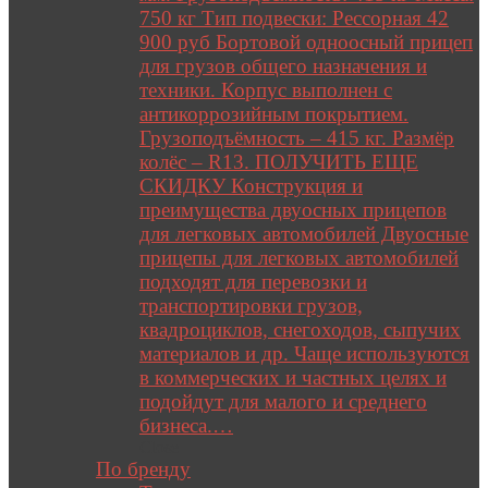
750 кг Тип подвески: Рессорная 42
900 руб Бортовой одноосный прицеп
для грузов общего назначения и
техники. Корпус выполнен с
антикоррозийным покрытием.
Грузоподъёмность – 415 кг. Размёр
колёс – R13. ПОЛУЧИТЬ ЕЩЕ
СКИДКУ Конструкция и
преимущества двуосных прицепов
для легковых автомобилей Двуосные
прицепы для легковых автомобилей
подходят для перевозки и
транспортировки грузов,
квадроциклов, снегоходов, сыпучих
материалов и др. Чаще используются
в коммерческих и частных целях и
подойдут для малого и среднего
бизнеса.…
Close
По бренду