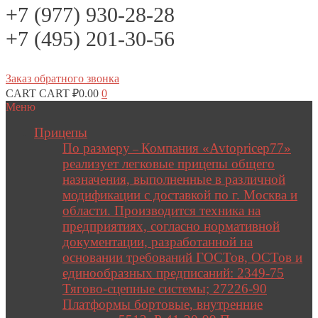
+7 (977) 930-28-28
+7 (495) 201-30-56
Заказ обратного звонка
CART
CART
₽
0.00
0
Меню
Прицепы
По размеру
Компания «Avtopricep77»
–
реализует легковые прицепы общего
назначения, выполненные в различной
модификации с доставкой по г. Москва и
области. Производится техника на
предприятиях, согласно нормативной
документации, разработанной на
основании требований ГОСТов, ОСТов и
единообразных предписаний: 2349-75
Тягово-сцепные системы; 27226-90
Платформы бортовые, внутренние