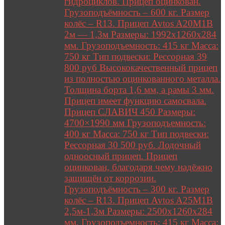
гидроциклов. Прицеп оцинкован.
Грузоподъёмность – 600 кг. Размер
колёс – R13. Прицеп Avtos A20M1B
2м — 1,3м Размеры: 1992х1260х284
мм. Грузоподъемность: 415 кг Масса:
750 кг Тип подвески: Рессорная 39
800 руб Высококачественный прицеп
из полностью оцинкованного металла.
Толщина борта 1,6 мм, а рамы 3 мм.
Прицеп имеет функцию самосвала.
Прицеп СЛАВИЧ 450 Размеры:
4700×1990 мм Грузоподъемность:
400 кг Масса: 750 кг Тип подвески:
Рессорная 30 500 руб. Лодочный
одноосный прицеп. Прицеп
оцинкован, благодаря чему надёжно
защищён от коррозии.
Грузоподъёмность – 300 кг. Размер
колёс – R13. Прицеп Avtos A25M1B
2,5м-1,3м Размеры: 2500х1260х284
мм. Грузоподъемность: 415 кг Масса: