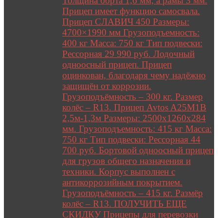
Толщина борта 1,6 мм, а рамы 3 мм.
Прицеп имеет функцию самосвала.
Прицеп СЛАВИЧ 450 Размеры:
4700×1990 мм Грузоподъемность:
400 кг Масса: 750 кг Тип подвески:
Рессорная 29 990 руб. Лодочный
одноосный прицеп. Прицеп
оцинкован, благодаря чему надёжно
защищён от коррозии.
Грузоподъёмность – 300 кг. Размер
колёс – R13. Прицеп Avtos A25M1B
2,5м-1,3м Размеры: 2500х1260х284
мм. Грузоподъемность: 415 кг Масса:
750 кг Тип подвески: Рессорная 44
700 руб. Бортовой одноосный прицеп
для грузов общего назначения и
техники. Корпус выполнен с
антикоррозийным покрытием.
Грузоподъёмность – 415 кг. Размёр
колёс – R13. ПОЛУЧИТЬ ЕЩЕ
СКИДКУ Прицепы для перевозки