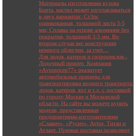
Материалы изготовления кузова
Борта, настил может изготавливаться
в двух вариантах: Ст3пс
оцинкованная, толщиной листа 3-5
мм; Сплавы на основе алюминия без
покрытия, толщиной 3-5 мм. Во
втором случае вес конструкции
немного облегчен, за счет…
Для лодок, катеров и гидроциклов
–
Лодочный прицеп Компания
«Avtopricep77» реализует
автомобильные прицепы для
транспортировки водного транспорта:
лодок, катеров, яхт и т.д. с доставкой
по городу Москве и Московской
области. На сайте вы можете купить
модели, представленные
предприятиями-изготовителями
«Славич», «Русич», Avtos, Титан и
Атлант. Прямые поставки позволяют