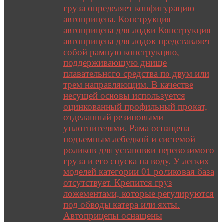
груза определяет конфигурацию
автоприцепа. Конструкция
автоприцепа для лодки Конструкция
автоприцепа для лодок представляет
собой рамную конструкцию,
поддерживающую днище
плавательного средства по двум или
трем направляющим. В качестве
несущей основы используется
оцинкованный профильный прокат,
отделанный резиновыми
уплотнителями. Рама оснащена
подъемным лебедкой и системой
роликов для установки перевозимого
груза и его спуска на воду. У легких
моделей категории 01 роликовая база
отсутствует. Крепится груз
ложементами, которые регулируются
под обводы катера или яхты.
Автоприцепы оснащены