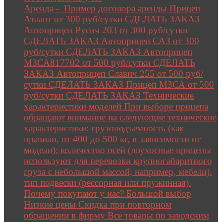
Аренда
Пример договора аренды Прицеп
–
Атлант от 300 руб/сутки СДЕЛАТЬ ЗАКАЗ
Автоприцеп Русич 203 от 300 руб/сутки
СДЕЛАТЬ ЗАКАЗ Автоприцеп САЗ от 300
руб/сутки СДЕЛАТЬ ЗАКАЗ Автоприцеп
МЗСА817702 от 500 руб/сутки СДЕЛАТЬ
ЗАКАЗ Автоприцеп Славич 255 от 500 руб/
сутки СДЕЛАТЬ ЗАКАЗ Прицеп МЗСА от 500
руб/сутки СДЕЛАТЬ ЗАКАЗ Технические
характеристики моделей При выборе прицепа
обращают внимание на следующие технические
характеристики: грузоподъемность (как
правило, от 400 до 500 кг, в зависимости от
модели); количество осей (двухосные прицепы
используют для перевозки крупногабаритного
груза с небольшой массой, например, мебели).
тип подвески (рессорная или пружинная).
Почему покупают у нас? Большой выбор
Низкие цены Скидка при повторном
обращении в фирму Все товары по заводским