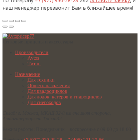
по телефону
+7 (977) 930-28-28
или
оставьте заявку
, и
наш менеджер перезвонит Вам в ближайшее время!
Легковые прицепы и аксессуары
Производители
Avtos
Титан
Назначение
Для техники
Общего назначения
Для квадроциклов
Для лодок, катеров и гидроциклов
Для снегоходов
Склад:
г. Москва
,
МКАД 32-й км внешняя сторона,
Автогипермаркет Тракт32
Режим работы:
Понедельник – воскресенье с 09-00 до 18-00
Телефон:
+7 (977) 930-28-28
,
+7 (495) 201-30-56