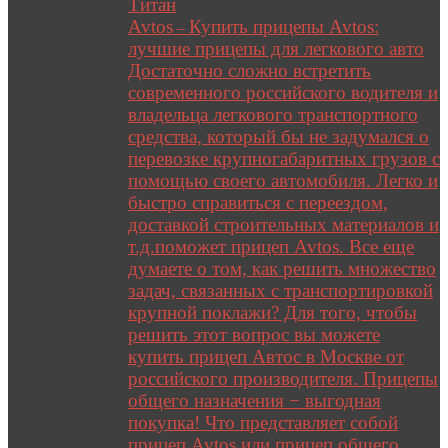
Титан
Avtos
Купить прицепы Avtos:
–
лучшие прицепы для легкового авто
Достаточно сложно встретить
современного российского водителя и
владельца легкового транспортного
средства, который бы не задумался о
перевозке крупногабаритных грузов с
помощью своего автомобиля. Легко и
быстро справиться с переездом,
доставкой строительных материалов и
т.д.поможет прицеп Avtos. Все еще
думаете о том, как решить множество
задач, связанных с транспортировкой
крупной поклажи? Для того, чтобы
решить этот вопрос вы можете
купить прицеп Автос в Москве от
российского производителя. Прицепы
общего назначения − выгодная
покупка! Что представляет собой
прицеп Avtos или прицеп общего