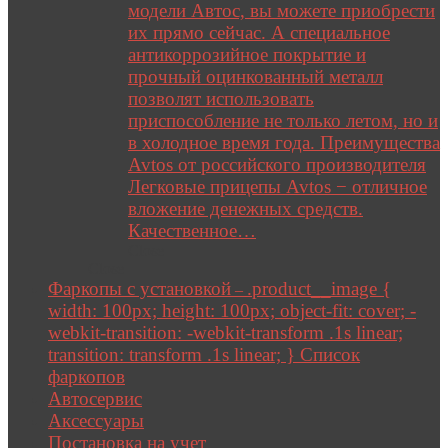
модели Автос, вы можете приобрести
их прямо сейчас. А специальное
антикоррозийное покрытие и
прочный оцинкованный металл
позволят использовать
приспособление не только летом, но и
в холодное время года. Преимущества
Avtos от российского производителя
Легковые прицепы Avtos − отличное
вложение денежных средств.
Качественное…
Close
Close
Фаркопы с установкой
.product__image {
–
width: 100px; height: 100px; object-fit: cover; -
webkit-transition: -webkit-transform .1s linear;
transition: transform .1s linear; } Список
фаркопов
Автосервис
Аксессуары
Постановка на учет