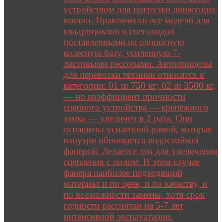
устройством для погрузки движущих
машин. Практически все модели для
квадроциклов и снегоходов
поставленными на одноосную
колесную базу, усиленную 7-
листовыми рессорами. Автоприцепы
для перевозки техники относятся к
категории: 01 m 750 кг; 02 m 3500 кг,
— но коэффициент прочности
сцепного устройства — крепёжного
замка — увеличен в 2 раза. Они
оснащены усиленной рамой, которая
изнутри обшивается водостойкой
фанерой. Делается это для увеличения
сцепления с полом. В этом случае
фанера наиболее подходящий
материал и по цене, и по качеству, и
по возможности замены, хотя срок
годности рассчитан на 5-7 лет
интенсивной эксплуатации.