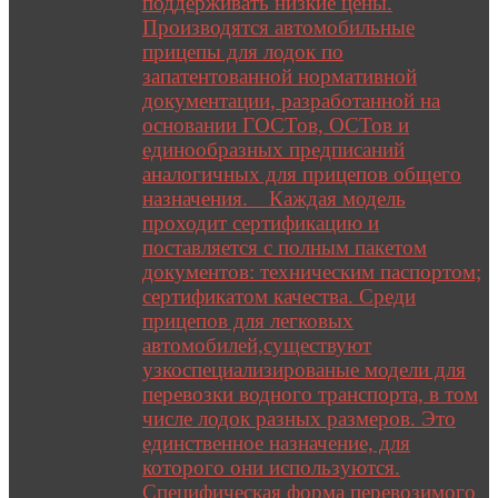
поддерживать низкие цены.
Производятся автомобильные
прицепы для лодок по
запатентованной нормативной
документации, разработанной на
основании ГОСТов, ОСТов и
единообразных предписаний
аналогичных для прицепов общего
назначения. Каждая модель
проходит сертификацию и
поставляется с полным пакетом
документов: техническим паспортом;
сертификатом качества. Среди
прицепов для легковых
автомобилей,существуют
узкоспециализированые модели для
перевозки водного транспорта, в том
числе лодок разных размеров. Это
единственное назначение, для
которого они используются.
Специфическая форма перевозимого