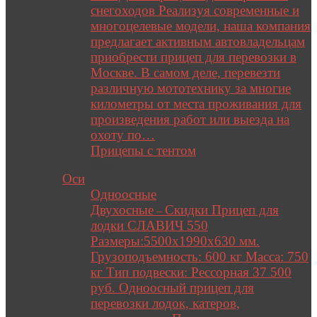
снегоходов Реализуя современные и
многоцелевые модели, наша компания
предлагает активным автовладельцам
приобрести прицеп для перевозки в
Москве. В самом деле, перевезти
различную мототехнику за многие
километры от места проживания для
произведения работ или выезда на
охоту по…
Прицепы с тентом
Close
Оси
Одноосные
Двухосные
Скидки Прицеп для
–
лодки СЛАВИЧ 550
Размеры:5500х1990х630 мм.
Грузоподъемность: 600 кг Масса: 750
кг Тип подвески: Рессорная 37 500
руб. Одноосный прицеп для
перевозки лодок, катеров,