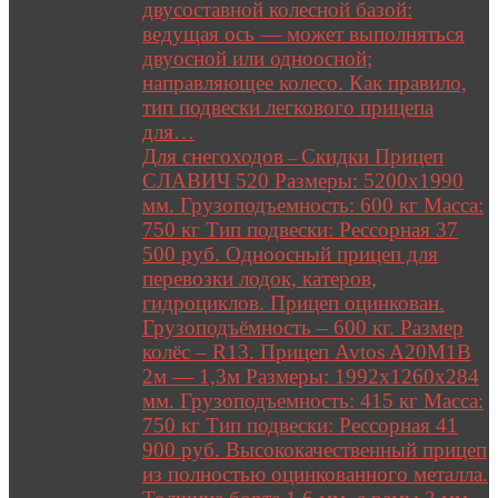
двусоставной колесной базой:
ведущая ось — может выполняться
двуосной или одноосной;
направляющее колесо. Как правило,
тип подвески легкового прицепа
для…
Для снегоходов
Скидки Прицеп
–
СЛАВИЧ 520 Размеры: 5200х1990
мм. Грузоподъемность: 600 кг Масса:
750 кг Тип подвески: Рессорная 37
500 руб. Одноосный прицеп для
перевозки лодок, катеров,
гидроциклов. Прицеп оцинкован.
Грузоподъёмность – 600 кг. Размер
колёс – R13. Прицеп Avtos A20M1B
2м — 1,3м Размеры: 1992х1260х284
мм. Грузоподъемность: 415 кг Масса:
750 кг Тип подвески: Рессорная 41
900 руб. Высококачественный прицеп
из полностью оцинкованного металла.