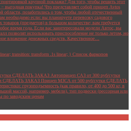
анспортировкой крупной поклажи? Для того, чтобы решить этот
− выгодная покупка! Что представляет собой прицеп Avtos
 области, позаботились о том, чтобы любой отечественный
м необходимо если: вы планируете перевозку садового
товаров (предметов) в большом количестве; вам требуется
бое время года. Если вас заинтересовали модели Автос, вы
лл позволят использовать приспособление не только летом, но
ичное вложение денежных средств. Качественное…
linear; transition: transform .1s linear; } Список фаркопов
б/сутки СДЕЛАТЬ ЗАКАЗ Автоприцеп САЗ от 300 руб/сутки
ки СДЕЛАТЬ ЗАКАЗ Прицеп МЗСА от 500 руб/сутки СДЕЛАТЬ
стики: грузоподъемность (как правило, от 400 до 500 кг, в
льшой массой, например, мебели). тип подвески (рессорная или
ы по заводским ценам