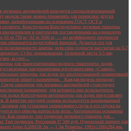
я легковых автомобилей находится специализированный
ту модель также можно применять для перевозки других
ниями, разработанными на основании ГОСТ, ОСТ и
м сегменте. Конструкция Конструктивно легковые прицепы
я квадроциклов и снегоходов поставленными на одноосную
: 01 m 750 кг; 02 m 3500 кг, — но коэффициент прочности
три обшивается водостойкой фанерой. Делается это для
 и по возможности замены, хотя срок годности рассчитан на 5-7
вариантах: Ст3пс оцинкованная, толщиной листа 3-5 мм;
гчен, за счет…
цепы для транспортировки водного транспорта: лодок,
 представленные предприятиями-изготовителями «Славич»,
мобильные прицепы для лодок по запатентованной нормативной
 прицепов общего назначения. Каждая модель проходит
. Среди прицепов для легковых автомобилей,существуют
инственное назначение, для которого они используются.
ля лодки Конструкция автоприцепа для лодок представляет
. В качестве несущей основы используется оцинкованный
оликов для установки перевозимого груза и его спуска на
лируются под обводы катера или яхты. Автоприцепы оснащены
со. Как правило, тип подвески легкового прицепа для…
г Тип подвески: Рессорная 37 500 руб. Одноосный прицеп для
 Прицеп Avtos A20M1B 2м — 1,3м Размеры: 1992х1260х284 мм.