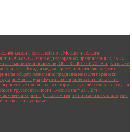
одификации с доставкой по г. Москва и области.
ваний ГОСТов, ОСТов и единообразных предписаний: 2349-75
ин автомобилей и прицепов; ОСТ 37-001-016 70. Э тормозные и
нение и т.д. Каждая модель проходит тестирование, что
рицепы общего назначения предназначены для перевозки
трукции + вес груза). Купить автоприцепы на нашем сайте
 — инерционные или локальные тормоза. Для облегчения погрузки
зы и грузоподъемности: 1-осные (m = до 1,2 тн)
оба боковые и задний. Для оптимизации стоимости автоприцепы
ели оснащаются упорами…