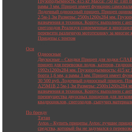
Грузоподъемность: 415 кг Масса: 750 кг Тип 
рамы 3 мм. Прицеп имеет функцию самосвала.
Лодочный одноосный прицеп. Прицеп оцинкова
2,5м-1,3м Размеры: 2500х1260х284 мм. Грузоп
назначения и техники. Корпус выполнен с а
снегоходов Реализуя современные и многоцел
перевезти различную мототехнику за многие 
Прицепы с тентом
Close
Оси
Одноосные
Двухосные
–
Скидки Прицеп для лодки СЛАВИЧ
прицеп для перевозки лодок, катеров, гидроц
1992х1260х284 мм. Грузоподъемность: 415 кг
борта 1,6 мм, а рамы 3 мм. Прицеп имеет фу
30 500 руб. Лодочный одноосный прицеп. Приц
A25M1B 2,5м-1,3м Размеры: 2500х1260х284 мм.
назначения и техники. Корпус выполнен с а
преимущества двуосных прицепов для легковы
квадроциклов, снегоходов, сыпучих материало
Close
По бренду
Титан
Avtos
–
Купить прицепы Avtos: лучшие прицеп
средства, который бы не задумался о перевоз