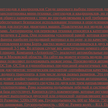
снегоходов и квадроциклов Среди широкого выбора прицепов дл
ранспортировка мини-техники: снегоходов и квадроциклов, но э
ов общего назначения с теми же предъявляемыми к ней требова
обеспечивает безопасное использование техники в определенно
вом для погрузки движущих машин. Практически все модели дл
ами. Автоприцепы для перевозки техники относятся к категории
величен в 2 раза. Они оснащены усиленной рамой, которая изну
фанера наиболее подходящий материал и по цене, и по качеству,
отовления кузова Борта, настил может изготавливаться в двух 
лщиной 3-5 мм. Во втором случае вес конструкции немного обле
 прицеп Компания «Avtopricep77» реализует автомобильные при
оскве и Московской области. На сайте вы можете купить модели,
тавки позволяют поддерживать низкие цены. Производятся авто
ГОСТов, ОСТов и единообразных предписаний аналогичных для
ом документов: техническим паспортом; сертификатом качества
водного транспорта, в том числе лодок разных размеров. Это ед
еделяет конфигурацию автоприцепа. Конструкция автоприцепа д
днище плавательного средства по двум или трем направляющим
плотнителями. Рама оснащена подъемным лебедкой и системой р
ая база отсутствует. Крепится груз ложементами, которые регу
 может выполняться двуосной или одноосной; направляющее коле
азмеры: 5200х1990 мм. Грузоподъемность: 600 кг Масса: 750 к
еп оцинкован. Грузоподъёмность – 600 кг. Размер колёс – R13.