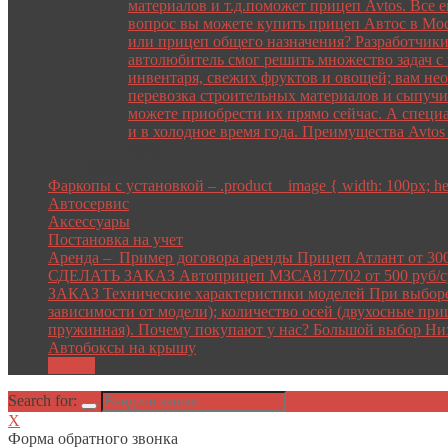
материалов и т.д.поможет прицеп Avtos. Все 
вопрос вы можете купить прицеп Автос в Мос
или прицеп общего назначения? Разработчики
автолюбитель смог решить множество задач с
инвентаря, свежих фруктов и овощей; вам не
перевозка строительных материалов и сыпучи
можете приобрести их прямо сейчас. А специ
и в холодное время года. Преимущества Avto
Close
Close
Фаркопы с установкой
–
.product__image { width: 100px; heig
Автосервис
Аксессуары
Постановка на учет
Аренда
–
Пример договора аренды Прицеп Атлант от 30
СДЕЛАТЬ ЗАКАЗ Автоприцеп МЗСА817702 от 500 руб/с
ЗАКАЗ Технические характеристики моделей При выборе п
зависимости от модели); количество осей (двухосные при
пружинная). Почему покупают у нас? Большой выбор Ни
Автобоксы на крышу
Акции
Search for:
X
Форма обратного звонка