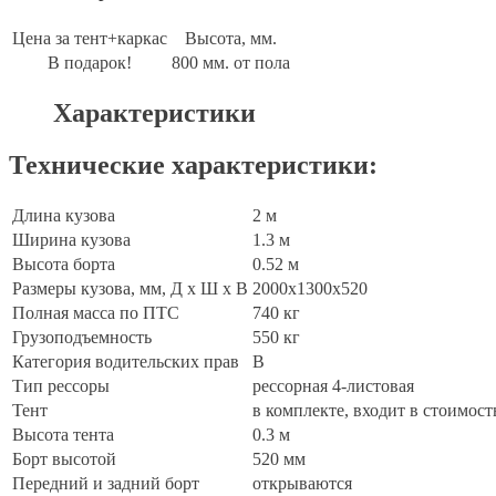
Цена за тент+каркас
Высота, мм.
В подарок!
800 мм. от пола
Характеристики
Технические характеристики:
Длина кузова
2 м
Ширина кузова
1.3 м
Высота борта
0.52 м
Размеры кузова, мм, Д х Ш х В
2000х1300х520
Полная масса по ПТС
740 кг
Грузоподъемность
550 кг
Категория водительских прав
В
Тип рессоры
рессорная 4-листовая
Тент
в комплекте, входит в стоимост
Высота тента
0.3 м
Борт высотой
520 мм
Передний и задний борт
открываются