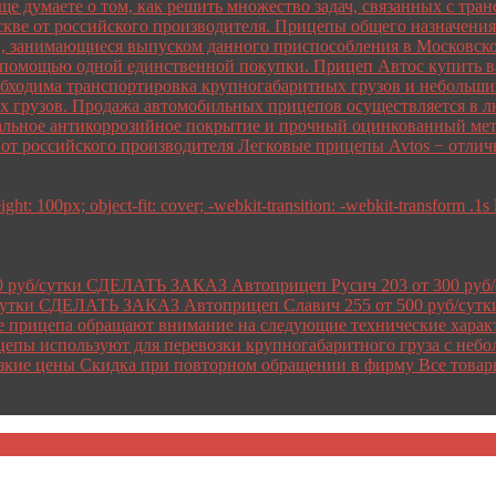
еще думаете о том, как решить множество задач, связанных с тр
кве от российского производителя. Прицепы общего назначения 
, занимающиеся выпуском данного приспособления в Московской
 помощью одной единственной покупки. Прицеп Автос купить ва
обходима транспортировка крупногабаритных грузов и небольших 
х грузов. Продажа автомобильных прицепов осуществляется в лю
альное антикоррозийное покрытие и прочный оцинкованный мета
s от российского производителя Легковые прицепы Avtos − отл
ht: 100px; object-fit: cover; -webkit-transition: -webkit-transform .1s 
0 руб/сутки СДЕЛАТЬ ЗАКАЗ Автоприцеп Русич 203 от 300 ру
утки СДЕЛАТЬ ЗАКАЗ Автоприцеп Славич 255 от 500 руб/сут
рицепа обращают внимание на следующие технические характери
цепы используют для перевозки крупногабаритного груза с небо
зкие цены Скидка при повторном обращении в фирму Все товар