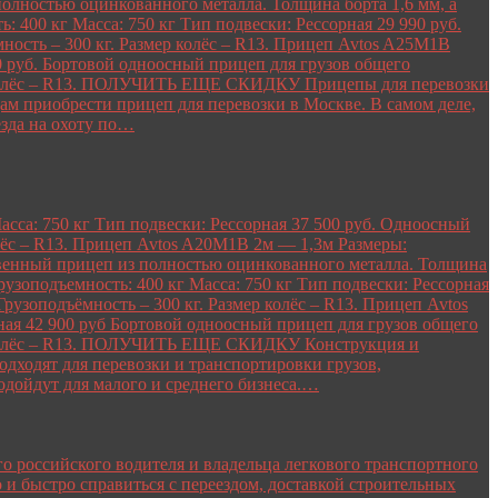
полностью оцинкованного металла. Толщина борта 1,6 мм, а
400 кг Масса: 750 кг Тип подвески: Рессорная 29 990 руб.
ость – 300 кг. Размер колёс – R13. Прицеп Avtos A25M1B
00 руб. Бортовой одноосный прицеп для грузов общего
ёр колёс – R13. ПОЛУЧИТЬ ЕЩЕ СКИДКУ Прицепы для перевозки
м приобрести прицеп для перевозки в Москве. В самом деле,
езда на охоту по…
са: 750 кг Тип подвески: Рессорная 37 500 руб. Одноосный
олёс – R13. Прицеп Avtos A20M1B 2м — 1,3м Размеры:
ственный прицеп из полностью оцинкованного металла. Толщина
зоподъемность: 400 кг Масса: 750 кг Тип подвески: Рессорная
узоподъёмность – 300 кг. Размер колёс – R13. Прицеп Avtos
ная 42 900 руб Бортовой одноосный прицеп для грузов общего
ёр колёс – R13. ПОЛУЧИТЬ ЕЩЕ СКИДКУ Конструкция и
дходят для перевозки и транспортировки грузов,
одойдут для малого и среднего бизнеса.…
о российского водителя и владельца легкового транспортного
 и быстро справиться с переездом, доставкой строительных