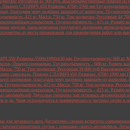
подвески: Рессорная 41 900 руб. Высококачественный прицеп из 
 Прицеп СЛАВИЧ 450 Размеры: 4700×1990 мм Грузоподъемность: 
н, благодаря чему надёжно защищён от коррозии. Грузоподъёмн
одъемность: 415 кг Масса: 750 кг Тип подвески: Рессорная 44 7
нтикоррозийным покрытием. Грузоподъёмность – 415 кг. Разм
евые модели, наша компания предлагает активным автовладельца
километры от места проживания для произведения работ или вы
 550 Размеры:5500х1990х630 мм. Грузоподъемность: 600 кг Мас
иклов. Прицеп оцинкован. Грузоподъёмность – 600 кг. Размер к
 Масса: 750 кг Тип подвески: Рессорная 39 800 руб Высококаче
нкцию самосвала. Прицеп СЛАВИЧ 450 Размеры: 4700×1990 мм Гру
еп оцинкован, благодаря чему надёжно защищён от коррозии. Гр
 Грузоподъемность: 415 кг Масса: 750 кг Тип подвески: Рессор
нтикоррозийным покрытием. Грузоподъёмность – 415 кг. Разм
х автомобилей Двуосные прицепы для легковых автомобилей по
в и др. Чаще используются в коммерческих и частных целях и п
ы для легкового авто Достаточно сложно встретить современног
ке крупногабаритных грузов с помощью своего автомобиля. Легко