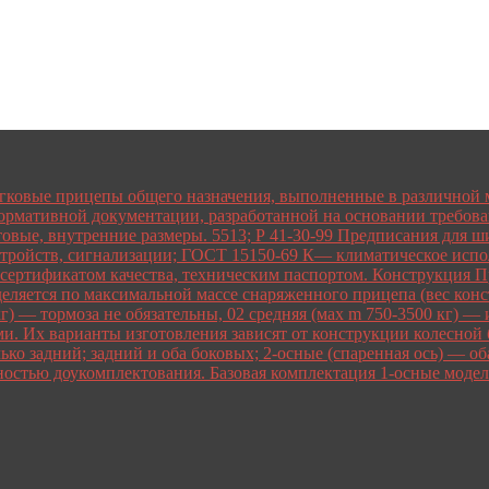
егковые прицепы общего назначения, выполненные в различной м
нормативной документации, разработанной на основании требо
овые, внутренние размеры. 5513; Р 41-30-99 Предписания для ш
стройств, сигнализации; ГОСТ 15150-69 К— климатическое испол
сертификатом качества, техническим паспортом. Конструкция П
деляется по максимальной массе снаряженного прицепа (вес конс
 кг) — тормоза не обязательны, 02 средняя (мах m 750-3500 кг)
 Их варианты изготовления зависят от конструкции колесной ба
лько задний; задний и оба боковых; 2-осные (спаренная ось) — 
жностью доукомплектования. Базовая комплектация 1-осные мод