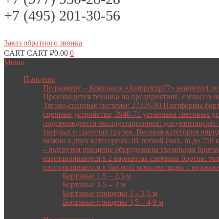
+7 (495) 201-30-56
Заказ обратного звонка
CART
CART
₽
0.00
0
Меню
Прицепы
По размеру
–
Компания «Avtopricep77» реализует л
Производится техника на предприятиях, согласно 
Тягово-сцепные системы; 27226-90 Платформы борт
сцепные устройства; 3940-71 установка световых у
подтверждается эксплуатационной документацией: 
твердых и сыпучих грузов. Весовая категория опре
можно в двух категориях: 01 легкой (мах. m до 750
– выгрузки прицепы оборудованы съемными бортами.
изготавливаются в 2 вариантах съемных бортов: то
изготавливаются в базовой комплектации с возмо
Бортовые 1,5 – 2,5 м
Бортовые 2,5 – 3 м
Бортовые прицепы 3 – 3,5 м
Бортовые прицепы 3,5 – 4,9 м
Close