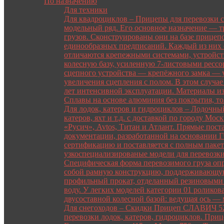
По назначению
Для техники
Для квадроциклов
–
Прицепы для перевозки 
модельный ряд. Его основное назначение — т
грузов. Сконструированы они на базе прицеп
единообразных предписаний. Каждый из них 
отличаются крепежными системами, устройст
колесную базу, усиленную 7-листовыми рессор
сцепного устройства — крепёжного замка — у
увеличения сцепления с полом. В этом случае 
лет интенсивной эксплуатации. Материалы изг
Сплавы на основе алюминия без покрытия, то
Для лодок, катеров и гидроциклов
–
Лодочный
катеров, яхт и т.д. с доставкой по городу М
«Русич», Avtos, Титан и Атлант. Прямые пос
документации, разработанной на основании 
сертификацию и поставляется с полным пакет
узкоспециализированые модели для перевозки 
Специфическая форма перевозимого груза опр
собой рамную конструкцию, поддерживающую 
профильный прокат, отделанный резиновыми у
воду. У легких моделей категории 01 роликов
двусоставной колесной базой: ведущая ось —
Для снегоходов
–
Скидки Прицеп СЛАВИЧ 520 Р
перевозки лодок, катеров, гидроциклов. Приц