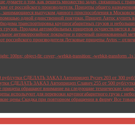
еще думаете о том, как решить множество задач, связанных с тр
кве от российского производителя. Прицепы общего назначения 
, занимающиеся выпуском данного приспособления в Московской
 помощью одной единственной покупки. Прицеп Автос купить ва
обходима транспортировка крупногабаритных грузов и небольших 
х грузов. Продажа автомобильных прицепов осуществляется в лю
альное антикоррозийное покрытие и прочный оцинкованный мета
s от российского производителя Легковые прицепы Avtos − отл
ht: 100px; object-fit: cover; -webkit-transition: -webkit-transform .1s 
0 руб/сутки СДЕЛАТЬ ЗАКАЗ Автоприцеп Русич 203 от 300 ру
утки СДЕЛАТЬ ЗАКАЗ Автоприцеп Славич 255 от 500 руб/сут
рицепа обращают внимание на следующие технические характери
цепы используют для перевозки крупногабаритного груза с небо
зкие цены Скидка при повторном обращении в фирму Все товар