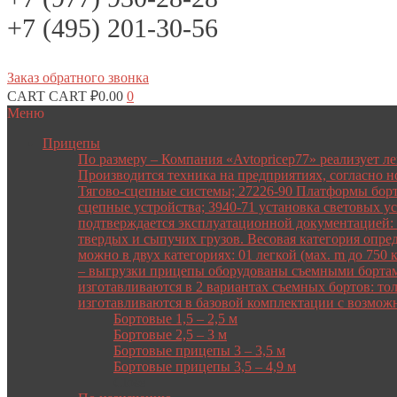
+7 (495) 201-30-56
Заказ обратного звонка
CART
CART
₽
0.00
0
Меню
Прицепы
По размеру
–
Компания «Avtopricep77» реализует л
Производится техника на предприятиях, согласно 
Тягово-сцепные системы; 27226-90 Платформы борт
сцепные устройства; 3940-71 установка световых у
подтверждается эксплуатационной документацией: 
твердых и сыпучих грузов. Весовая категория опре
можно в двух категориях: 01 легкой (мах. m до 750
– выгрузки прицепы оборудованы съемными бортами.
изготавливаются в 2 вариантах съемных бортов: то
изготавливаются в базовой комплектации с возмо
Бортовые 1,5 – 2,5 м
Бортовые 2,5 – 3 м
Бортовые прицепы 3 – 3,5 м
Бортовые прицепы 3,5 – 4,9 м
Close