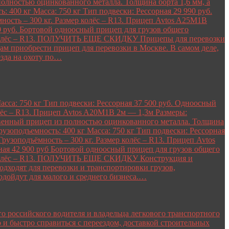
полностью оцинкованного металла. Толщина борта 1,6 мм, а
400 кг Масса: 750 кг Тип подвески: Рессорная 29 990 руб.
ость – 300 кг. Размер колёс – R13. Прицеп Avtos A25M1B
00 руб. Бортовой одноосный прицеп для грузов общего
ёр колёс – R13. ПОЛУЧИТЬ ЕЩЕ СКИДКУ Прицепы для перевозки
м приобрести прицеп для перевозки в Москве. В самом деле,
езда на охоту по…
са: 750 кг Тип подвески: Рессорная 37 500 руб. Одноосный
олёс – R13. Прицеп Avtos A20M1B 2м — 1,3м Размеры:
ственный прицеп из полностью оцинкованного металла. Толщина
зоподъемность: 400 кг Масса: 750 кг Тип подвески: Рессорная
узоподъёмность – 300 кг. Размер колёс – R13. Прицеп Avtos
ная 42 900 руб Бортовой одноосный прицеп для грузов общего
ёр колёс – R13. ПОЛУЧИТЬ ЕЩЕ СКИДКУ Конструкция и
дходят для перевозки и транспортировки грузов,
одойдут для малого и среднего бизнеса.…
о российского водителя и владельца легкового транспортного
 и быстро справиться с переездом, доставкой строительных