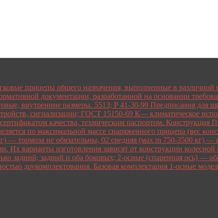
егковые прицепы общего назначения, выполненные в различной м
нормативной документации, разработанной на основании требо
овые, внутренние размеры. 5513; Р 41-30-99 Предписания для ш
стройств, сигнализации; ГОСТ 15150-69 К— климатическое испол
сертификатом качества, техническим паспортом. Конструкция П
деляется по максимальной массе снаряженного прицепа (вес конс
 кг) — тормоза не обязательны, 02 средняя (мах m 750-3500 кг)
 Их варианты изготовления зависят от конструкции колесной ба
лько задний; задний и оба боковых; 2-осные (спаренная ось) — 
жностью доукомплектования. Базовая комплектация 1-осные мод