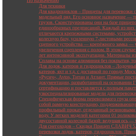
По назначению
Для техники
Для квадроциклов
–
Прицепы для перевозки 
модельный ряд. Его основное назначение — т
грузов. Сконструированы они на базе прицеп
единообразных предписаний. Каждый из них 
отличаются крепежными системами, устройст
колесную базу, усиленную 7-листовыми рессор
сцепного устройства — крепёжного замка — у
увеличения сцепления с полом. В этом случае 
лет интенсивной эксплуатации. Материалы изг
Сплавы на основе алюминия без покрытия, то
Для лодок, катеров и гидроциклов
–
Лодочный
катеров, яхт и т.д. с доставкой по городу М
«Русич», Avtos, Титан и Атлант. Прямые пос
документации, разработанной на основании 
сертификацию и поставляется с полным пакет
узкоспециализированые модели для перевозки 
Специфическая форма перевозимого груза опр
собой рамную конструкцию, поддерживающую 
профильный прокат, отделанный резиновыми у
воду. У легких моделей категории 01 роликов
двусоставной колесной базой: ведущая ось —
Для снегоходов
–
Скидки Прицеп СЛАВИЧ 520 Р
перевозки лодок, катеров, гидроциклов. Приц