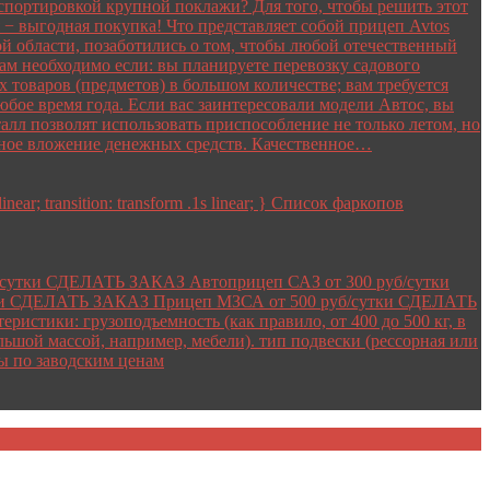
анспортировкой крупной поклажи? Для того, чтобы решить этот
− выгодная покупка! Что представляет собой прицеп Avtos
 области, позаботились о том, чтобы любой отечественный
м необходимо если: вы планируете перевозку садового
товаров (предметов) в большом количестве; вам требуется
бое время года. Если вас заинтересовали модели Автос, вы
лл позволят использовать приспособление не только летом, но
ичное вложение денежных средств. Качественное…
linear; transition: transform .1s linear; } Список фаркопов
б/сутки СДЕЛАТЬ ЗАКАЗ Автоприцеп САЗ от 300 руб/сутки
ки СДЕЛАТЬ ЗАКАЗ Прицеп МЗСА от 500 руб/сутки СДЕЛАТЬ
стики: грузоподъемность (как правило, от 400 до 500 кг, в
льшой массой, например, мебели). тип подвески (рессорная или
ы по заводским ценам