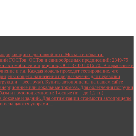
одификации с доставкой по г. Москва и области.
ваний ГОСТов, ОСТов и единообразных предписаний: 2349-75
ин автомобилей и прицепов; ОСТ 37-001-016 70. Э тормозные и
нение и т.д. Каждая модель проходит тестирование, что
рицепы общего назначения предназначены для перевозки
трукции + вес груза). Купить автоприцепы на нашем сайте
 — инерционные или локальные тормоза. Для облегчения погрузки
зы и грузоподъемности: 1-осные (m = до 1,2 тн)
оба боковые и задний. Для оптимизации стоимости автоприцепы
ели оснащаются упорами…