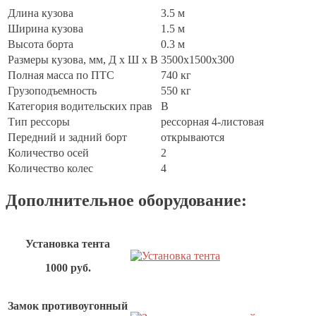
Длина кузова
3.5 м
Ширина кузова
1.5 м
Высота борта
0.3 м
Размеры кузова, мм, Д х Ш х В
3500х1500х300
Полная масса по ПТС
740 кг
Грузоподъемность
550 кг
Категория водительских прав
В
Тип рессоры
рессорная 4-листовая
Передний и задний борт
открываются
Количество осей
2
Количество колес
4
Дополнительное оборудование:
Установка тента
1000
р
уб.
Замок противоугонный