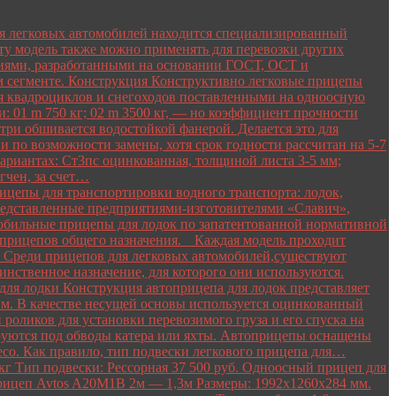
я легковых автомобилей находится специализированный
ту модель также можно применять для перевозки других
ниями, разработанными на основании ГОСТ, ОСТ и
м сегменте. Конструкция Конструктивно легковые прицепы
я квадроциклов и снегоходов поставленными на одноосную
: 01 m 750 кг; 02 m 3500 кг, — но коэффициент прочности
три обшивается водостойкой фанерой. Делается это для
 и по возможности замены, хотя срок годности рассчитан на 5-7
вариантах: Ст3пс оцинкованная, толщиной листа 3-5 мм;
гчен, за счет…
цепы для транспортировки водного транспорта: лодок,
 представленные предприятиями-изготовителями «Славич»,
мобильные прицепы для лодок по запатентованной нормативной
 прицепов общего назначения. Каждая модель проходит
. Среди прицепов для легковых автомобилей,существуют
инственное назначение, для которого они используются.
ля лодки Конструкция автоприцепа для лодок представляет
. В качестве несущей основы используется оцинкованный
оликов для установки перевозимого груза и его спуска на
лируются под обводы катера или яхты. Автоприцепы оснащены
со. Как правило, тип подвески легкового прицепа для…
г Тип подвески: Рессорная 37 500 руб. Одноосный прицеп для
 Прицеп Avtos A20M1B 2м — 1,3м Размеры: 1992х1260х284 мм.