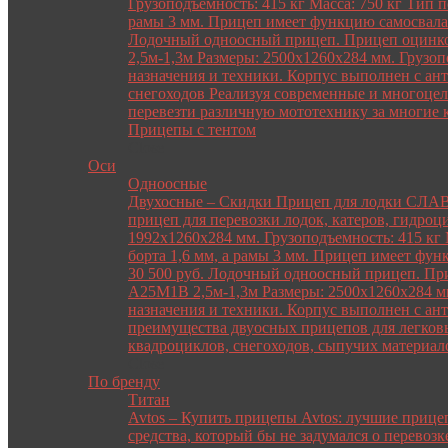
Грузоподъемность: 415 кг Масса: 750 кг Тип 
рамы 3 мм. Прицеп имеет функцию самосвала.
Лодочный одноосный прицеп. Прицеп оцинкова
2,5м-1,3м Размеры: 2500х1260х284 мм. Грузоп
назначения и техники. Корпус выполнен с а
снегоходов Реализуя современные и многоцел
перевезти различную мототехнику за многие 
Прицепы с тентом
Close
Оси
Одноосные
Двухосные
–
Скидки Прицеп для лодки СЛАВИЧ
прицеп для перевозки лодок, катеров, гидроц
1992х1260х284 мм. Грузоподъемность: 415 кг
борта 1,6 мм, а рамы 3 мм. Прицеп имеет фу
30 500 руб. Лодочный одноосный прицеп. Приц
A25M1B 2,5м-1,3м Размеры: 2500х1260х284 мм.
назначения и техники. Корпус выполнен с а
преимущества двуосных прицепов для легковы
квадроциклов, снегоходов, сыпучих материало
Close
По бренду
Титан
Avtos
–
Купить прицепы Avtos: лучшие прицеп
средства, который бы не задумался о перевоз