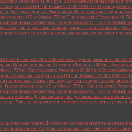
подвески: Рессорная 41 900 руб. Высококачественный прицеп из 
 Прицеп СЛАВИЧ 450 Размеры: 4700×1990 мм Грузоподъемность: 
н, благодаря чему надёжно защищён от коррозии. Грузоподъёмн
одъемность: 415 кг Масса: 750 кг Тип подвески: Рессорная 44 7
нтикоррозийным покрытием. Грузоподъёмность – 415 кг. Разм
евые модели, наша компания предлагает активным автовладельца
километры от места проживания для произведения работ или вы
 550 Размеры:5500х1990х630 мм. Грузоподъемность: 600 кг Мас
иклов. Прицеп оцинкован. Грузоподъёмность – 600 кг. Размер к
 Масса: 750 кг Тип подвески: Рессорная 39 800 руб Высококаче
нкцию самосвала. Прицеп СЛАВИЧ 450 Размеры: 4700×1990 мм Гру
еп оцинкован, благодаря чему надёжно защищён от коррозии. Гр
 Грузоподъемность: 415 кг Масса: 750 кг Тип подвески: Рессор
нтикоррозийным покрытием. Грузоподъёмность – 415 кг. Разм
х автомобилей Двуосные прицепы для легковых автомобилей по
в и др. Чаще используются в коммерческих и частных целях и п
ы для легкового авто Достаточно сложно встретить современног
ке крупногабаритных грузов с помощью своего автомобиля. Легко