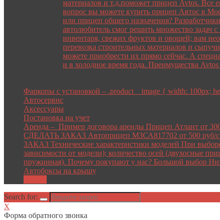
материалов и т.д.поможет прицеп Avtos. Все 
вопрос вы можете купить прицеп Автос в Мос
или прицеп общего назначения? Разработчики
автолюбитель смог решить множество задач с
инвентаря, свежих фруктов и овощей; вам не
перевозка строительных материалов и сыпучи
можете приобрести их прямо сейчас. А специ
и в холодное время года. Преимущества Avto
Close
Close
Фаркопы с установкой
–
.product__image { width: 100px; heig
Автосервис
Аксессуары
Постановка на учет
Аренда
–
Пример договора аренды Прицеп Атлант от 30
СДЕЛАТЬ ЗАКАЗ Автоприцеп МЗСА817702 от 500 руб/с
ЗАКАЗ Технические характеристики моделей При выборе п
зависимости от модели); количество осей (двухосные при
пружинная). Почему покупают у нас? Большой выбор Ни
Автобоксы на крышу
Акции
Search for:
X
Форма обратного звонка