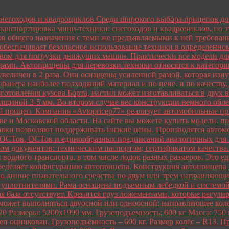
снегоходов и квадроциклов Среди широкого выбора прицепов дл
ранспортировка мини-техники: снегоходов и квадроциклов, но э
ов общего назначения с теми же предъявляемыми к ней требова
обеспечивает безопасное использование техники в определенно
вом для погрузки движущих машин. Практически все модели дл
ами. Автоприцепы для перевозки техники относятся к категории
величен в 2 раза. Они оснащены усиленной рамой, которая изну
фанера наиболее подходящий материал и по цене, и по качеству,
отовления кузова Борта, настил может изготавливаться в двух 
лщиной 3-5 мм. Во втором случае вес конструкции немного обле
 прицеп Компания «Avtopricep77» реализует автомобильные при
оскве и Московской области. На сайте вы можете купить модели,
тавки позволяют поддерживать низкие цены. Производятся авто
ГОСТов, ОСТов и единообразных предписаний аналогичных для
ом документов: техническим паспортом; сертификатом качества
водного транспорта, в том числе лодок разных размеров. Это ед
еделяет конфигурацию автоприцепа. Конструкция автоприцепа д
днище плавательного средства по двум или трем направляющим
плотнителями. Рама оснащена подъемным лебедкой и системой р
ая база отсутствует. Крепится груз ложементами, которые регу
 может выполняться двуосной или одноосной; направляющее коле
азмеры: 5200х1990 мм. Грузоподъемность: 600 кг Масса: 750 к
еп оцинкован. Грузоподъёмность – 600 кг. Размер колёс – R13.